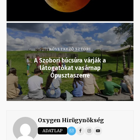
KÖVETKEZŐ SZTORI
A Szobori búcsúra várják a
látogatókat vasárnap
Ópusztaszerre
Oxygen Hirügynökség
ADATLAP