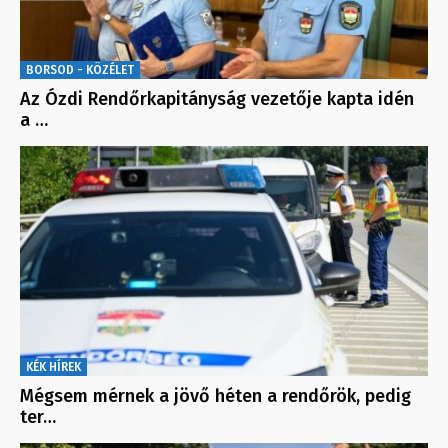
BORSOD - KÖZÉLET
Az Ózdi Rendőrkapitányság vezetője kapta idén
a …
KÉK HÍREK
Mégsem mérnek a jövő héten a rendőrök, pedig
ter…