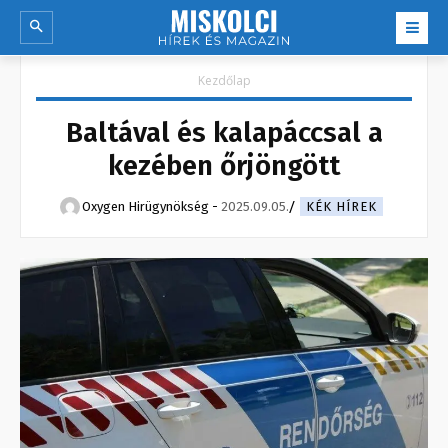
Kezdőlap
Baltával és kalapáccsal a
kezében őrjöngött
Oxygen Hirügynökség
-
2025.09.05.
KÉK HÍREK