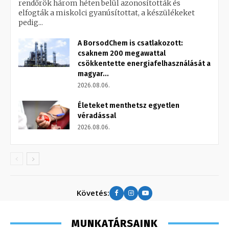
rendőrök három héten belül azonosították és
elfogták a miskolci gyanúsítottat, a készülékeket
pedig...
A BorsodChem is csatlakozott:
csaknem 200 megawattal
csökkentette energiafelhasználását a
magyar...
2026.08.06.
Életeket menthetsz egyetlen
véradással
2026.08.06.
Követés:
MUNKATÁRSAINK