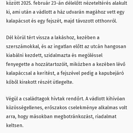
között 2025. február 23-án délelőtt nézeteltérés alakult
ki, ami után a vádlott a ház udvarán magához vett egy
kalapácsot és egy fejszét, majd távozott otthonról.
Dél körül tért vissza a lakáshoz, kezében a
szerszámokkal, és az ingatlan előtt az utcán hangosan
kiabálni kezdett, szidalmazta és megöléssel
fenyegette a hozzátartozóit, miközben a kezében lévő
kalapáccsal a kerítést, a fejszével pedig a kapubejáró
kőből kirakott részét ütlegelte.
Végül a családtagok hívtak rendőrt. A vádlott kihívóan
közösségellenes, erőszakos cselekménye alkalmas volt
arra, hogy másokban megbotránkozást, riadalmat
keltsen.