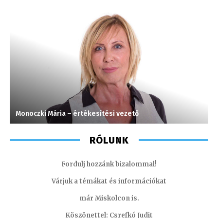
Monoczki Mária – értékesítési vezető
L
RÓLUNK
Fordulj hozzánk bizalommal!
Várjuk a témákat és információkat
már Miskolcon is.
Köszönettel: Csrefkó Judit