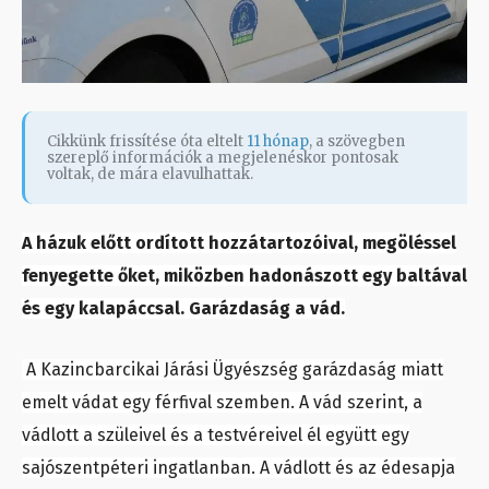
Cikkünk frissítése óta eltelt
11 hónap
, a szövegben
szereplő információk a megjelenéskor pontosak
voltak, de mára elavulhattak.
A házuk előtt ordított hozzátartozóival, megöléssel
fenyegette őket, miközben hadonászott egy baltával
és egy kalapáccsal. Garázdaság a vád.
A Kazincbarcikai Járási Ügyészség garázdaság miatt
emelt vádat egy férfival szemben. A vád szerint, a
vádlott a szüleivel és a testvéreivel él együtt egy
sajószentpéteri ingatlanban. A vádlott és az édesapja