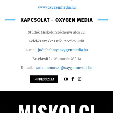
www.oxyge
nmedia.hu
KAPCSOLAT - OXYGEN MEDIA
Stúdió:
Miskolc, Széchenyi utca 22.
Felelős szerkesztő:
Csrefkó Judit
E-mail:
judit.balint@oxygenmedia.hu
Értékesítés:
Monoczki Mária
E-mail:
maria.monoczki@oxygenmedia.hu
IMPRESSZUM