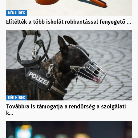
KÉK HÍREK
Elítélték a több iskolát robbantással fenyegető …
KÉK HÍREK
Továbbra is támogatja a rendőrség a szolgálati
k…