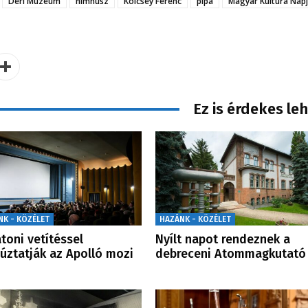
Déri Múzeum
himnusz
Kölcsey Ferenc
pipa
Magyar Kultúra Nap
Ez is érdekes le
NK - KÖZÉLET
HAZÁNK - KÖZÉLET
toni vetítéssel
Nyílt napot rendeznek a
úztatják az Apolló mozi
debreceni Atommagkutató