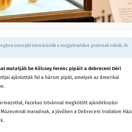
övegben szereplő információk a megjelenéskor pontosak voltak, de
l mutatják be Kölcsey Ferenc pipáit a debreceni Déri
ttjai ajánlották fel a három pipát, amelyek az Amerikai
be.
ármazottal, Fazekas Istvánnal megkötött ajándékozási
i Múzeumnál maradnak, a jövőben a Debreceni Irodalom Ház
k.