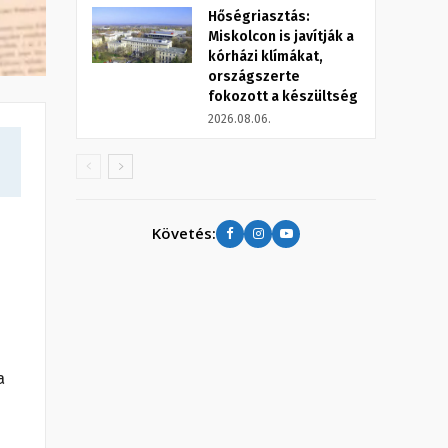
Hőségriasztás:
Miskolcon is javítják a
kórházi klímákat,
országszerte
fokozott a készültség
2026.08.06.
Követés:
a