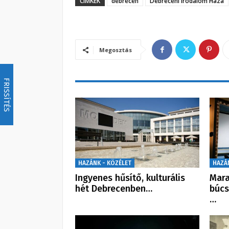
CÍMKÉK
debrecen
Debreceni Irodalom Háza
Megosztás
FRISSÍTÉS
HAZÁNK - KÖZÉLET
HAZÁ
Ingyenes hűsítő, kulturális
Mara
hét Debrecenben…
búcs
…