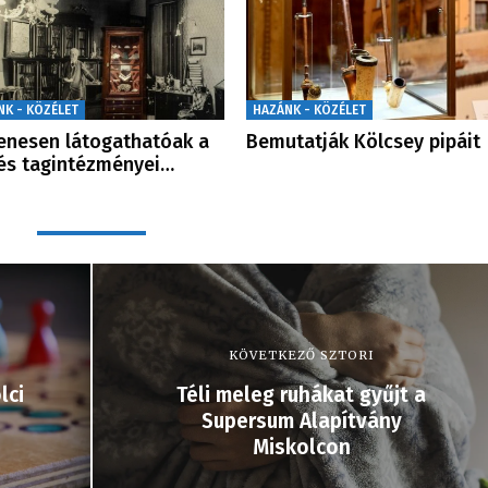
NK - KÖZÉLET
HAZÁNK - KÖZÉLET
enesen látogathatóak a
Bemutatják Kölcsey pipáit
és tagintézményei…
KÖVETKEZŐ SZTORI
lci
Téli meleg ruhákat gyűjt a
Supersum Alapítvány
Miskolcon