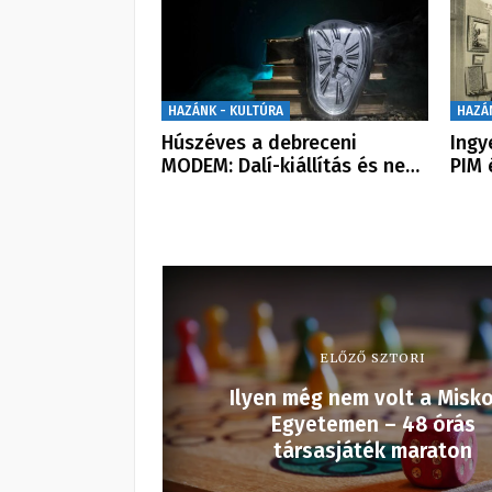
HAZÁNK - KULTÚRA
HAZÁ
Húszéves a debreceni
Ingy
MODEM: Dalí-kiállítás és ne…
PIM 
ELŐZŐ SZTORI
Ilyen még nem volt a Misko
Egyetemen – 48 órás
társasjáték maraton