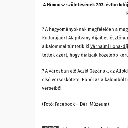
A Himnusz születésének 203. évfordul
? A hagyományoknak megfelelően a magy
Kultúrájáért Alapítvány díjait
és ösztönd
alkalommal tüntetik ki
Várhalmi Ilona-díj
tettek azért, hogy diákjaik közelebb kerü
? A városban élő Aczél Gézának, az Alföl
első verseskötete. Ebből az alkalomból fi
verseiből.
(Fotó: Facebook – Déri Múzeum)