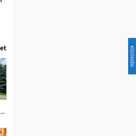
ja
het
KÖZÖSSÉG
 …