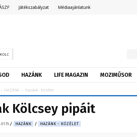
ÁSZF
Játékszabályzat
Médiaajánlatunk
SKOLC
SOD
HAZÁNK
LIFE MAGAZIN
MOZIMŰSOR
HAZÁNK
Hazánk - Közélet
k Kölcsey pipáit
01.15.
HAZÁNK
HAZÁNK - KÖZÉLET