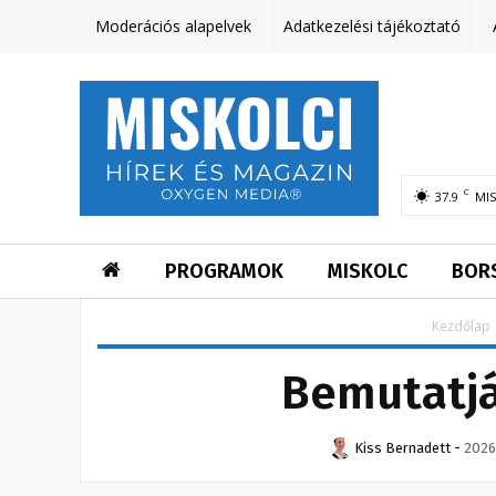
Moderációs alapelvek
Adatkezelési tájékoztató
C
37.9
MI
PROGRAMOK
MISKOLC
BOR
Kezdőlap
Bemutatjá
Kiss Bernadett
-
2026.