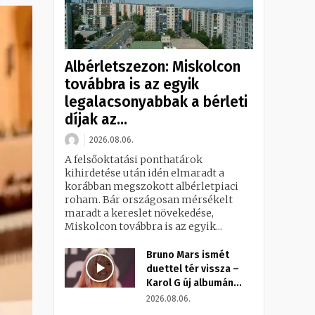
Albérletszezon: Miskolcon
továbbra is az egyik
legalacsonyabbak a bérleti
díjak az...
2026.08.06.
A felsőoktatási ponthatárok
kihirdetése után idén elmaradt a
korábban megszokott albérletpiaci
roham. Bár országosan mérsékelt
maradt a kereslet növekedése,
Miskolcon továbbra is az egyik...
Bruno Mars ismét
duettel tér vissza –
Karol G új albumán...
2026.08.06.