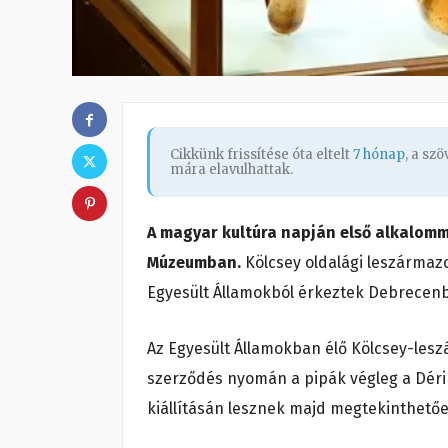
Cikkünk frissítése óta eltelt
7 hónap
, a sz
mára elavulhattak.
A magyar kultúra napján első alkalomma
Múzeumban.
Kölcsey oldalági leszármazo
Egyesült Államokból érkeztek Debrecen
Az Egyesült Államokban élő Kölcsey-lesz
szerződés nyomán a pipák végleg a Dér
kiállításán lesznek majd megtekinthetőe