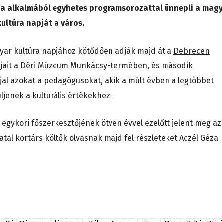
ója alkalmából egyhetes programsorozattal ünnepli a mag
kultúra napját a város.
ar kultúra napjához kötődően adják majd át a
Debrecen
íjait a Déri Múzeum Munkácsy-termében, és második
ja
l azokat a pedagógusokat, akik a múlt évben a legtöbbet
ljenek a kulturális értékekhez.
d egykori főszerkesztőjének ötven évvel ezelőtt jelent meg az
atal kortárs költők olvasnak majd fel részleteket Aczél Géza