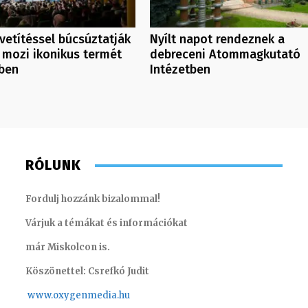
vetítéssel búcsúztatják
Nyílt napot rendeznek a
 mozi ikonikus termét
debreceni Atommagkutató
ben
Intézetben
RÓLUNK
Fordulj hozzánk bizalommal!
Várjuk a témákat és információkat
már Miskolcon is.
Köszönettel: Csrefkó Judit
www.oxyge
nmedia.hu