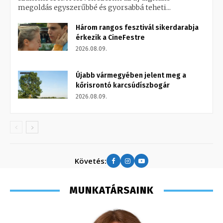
megoldás egyszerűbbé és gyorsabbá teheti...
Három rangos fesztivál sikerdarabja
érkezik a CineFestre
2026.08.09.
Újabb vármegyében jelent meg a
kőrisrontó karcsúdíszbogár
2026.08.09.
Követés:
MUNKATÁRSAINK