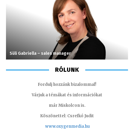
Süli Gabriella – sales manager
V
RÓLUNK
Fordulj hozzánk bizalommal!
Várjuk a témákat és információkat
már Miskolcon is.
Köszönettel: Csrefkó Judit
www.oxyge
nmedia.hu