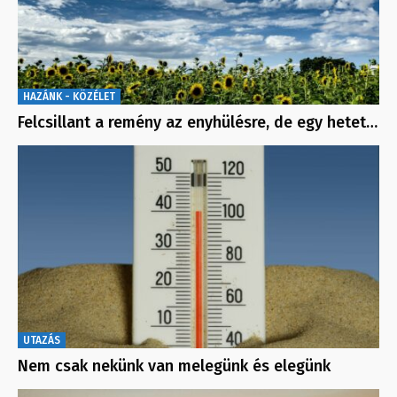
HAZÁNK - KÖZÉLET
Felcsillant a remény az enyhülésre, de egy hetet…
UTAZÁS
Nem csak nekünk van melegünk és elegünk