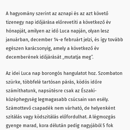
A hagyomány szerint az aznapi és az azt követő
tizenegy nap időjárása előrevetíti a következő év
hónapját, amilyen az idő Luca napján, olyan lesz
januárban, december 14-e februárt jelzi, és így tovább
egészen karácsonyig, amely a következő év
decemberének időjárását „mutatja meg”.
Az idei Luca nap borongós hangulatot hoz. Szombaton
szürke, többfelé tartósan párás, ködös időre
számíthatunk, napsütésre csak az Északi-
középhegység legmagasabb csúcsain van esély.
Számottevő csapadék nem várható, de helyenként
szitálás vagy ködszitálás előfordulhat. A légmozgás
gyenge marad, kora délután pedig nagyjából 5 fok