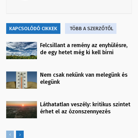
KAPCSOLÓDÓ CIKKEK
TÖBB A SZERZŐTŐL
Felcsillant a remény az enyhülésre,
de egy hetet még ki kell bírni
Nem csak nekünk van melegünk és
elegünk
Láthatatlan veszély: kritikus szintet
érhet el az ózonszennyezés