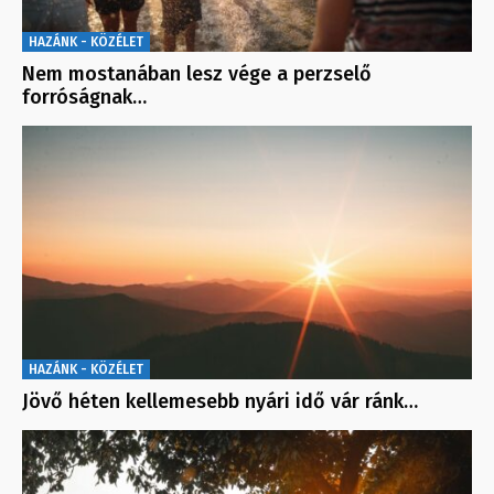
HAZÁNK - KÖZÉLET
Nem mostanában lesz vége a perzselő
forróságnak…
HAZÁNK - KÖZÉLET
Jövő héten kellemesebb nyári idő vár ránk…