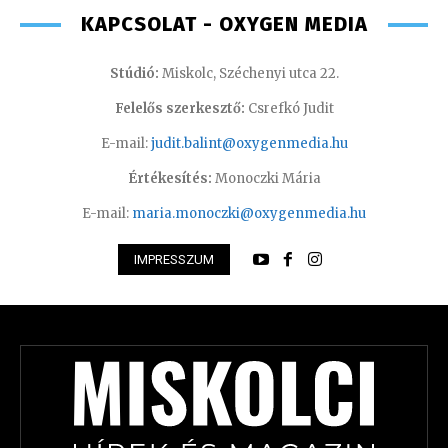
KAPCSOLAT - OXYGEN MEDIA
Stúdió:
Miskolc, Széchenyi utca 22.
Felelős szerkesztő:
Csrefkó Judit
E-mail:
judit.balint@oxygenmedia.hu
Értékesítés:
Monoczki Mária
E-mail:
maria.monoczki@oxygenmedia.hu
IMPRESSZUM