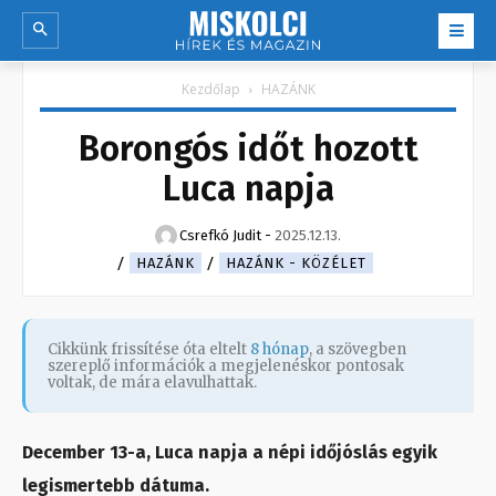
Kezdőlap
HAZÁNK
Borongós időt hozott
Luca napja
Csrefkó Judit
-
2025.12.13.
HAZÁNK
HAZÁNK - KÖZÉLET
Cikkünk frissítése óta eltelt
8 hónap
, a szövegben
szereplő információk a megjelenéskor pontosak
voltak, de mára elavulhattak.
December 13-a, Luca napja a népi időjóslás egyik
legismertebb dátuma.