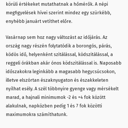
körüli értékeket mutathatnak a hőmérők. A népi
megfigyelések hívei szerint mindez egy szürkébb,
enyhébb januárt vetíthet előre.
Vasárnap sem hoz nagy változást az időjárás. Az
ország nagy részén folytatódik a borongós, párás,
ködös idő, helyenként szitálással, ködszitálással, a
reggeli órákban akár ónos ködszitálással is. Naposabb
időszakokra leginkább a magasabb hegycsúcsokon,
illetve elszórtan északnyugaton és északkeleten
nyílhat esély. A szél többnyire gyenge vagy mérsékelt
marad, a hajnali minimumok -2 és +4 fok között
alakulnak, napközben pedig 1 és 7 fok közötti
maximumokra számíthatunk.