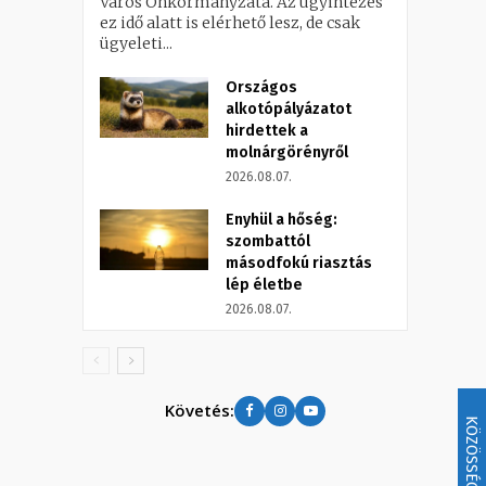
Város Önkormányzata. Az ügyintézés
ez idő alatt is elérhető lesz, de csak
ügyeleti...
Országos
alkotópályázatot
hirdettek a
molnárgörényről
2026.08.07.
Enyhül a hőség:
szombattól
másodfokú riasztás
lép életbe
2026.08.07.
Követés:
KÖZÖSSÉG