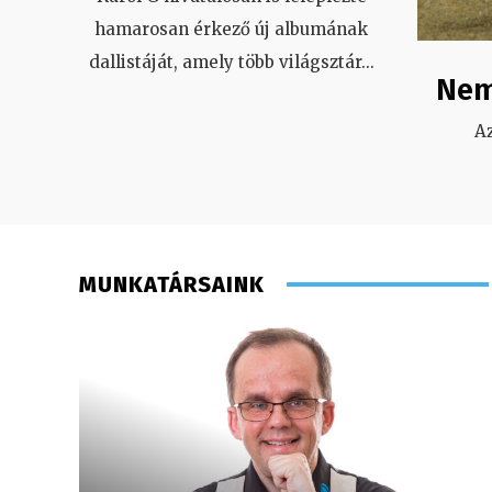
hamarosan érkező új albumának
dallistáját, amely több világsztár
...
Nem
A
MUNKATÁRSAINK