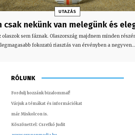
UTAZÁS
 csak nekünk van melegünk és ele
z olaszok sem fáznak. Olaszország majdnem minden részén
legmagasabb fokozatú riasztás van érvényben a negyven
..
RÓLUNK
Fordulj hozzánk bizalommal!
Várjuk a témákat és információkat
már Miskolcon is.
Köszönettel: Csrefkó Judit