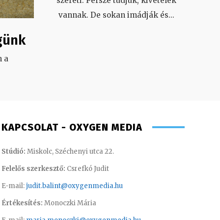
szereti. Persze tudjuk, kivételek
vannak. De sokan imádják és
...
günk
 a
.
KAPCSOLAT - OXYGEN MEDIA
Stúdió:
Miskolc, Széchenyi utca 22.
Felelős szerkesztő:
Csrefkó Judit
E-mail:
judit.balint@oxygenmedia.hu
Értékesítés:
Monoczki Mária