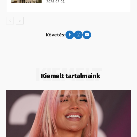
2026.08.07.
Követés:
KIEMELT
Kiemelt tartalmaink