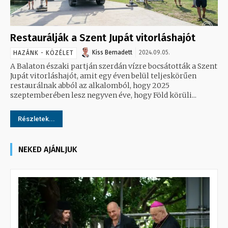
Restaurálják a Szent Jupát vitorláshajót
Kiss Bernadett
2024.09.05.
HAZÁNK - KÖZÉLET
A Balaton északi partján szerdán vízre bocsátották a Szent
Jupát vitorláshajót, amit egy éven belül teljeskörűen
restaurálnak abból az alkalomból, hogy 2025
szeptemberében lesz negyven éve, hogy Föld körüli...
Részletek...
NEKED AJÁNLJUK