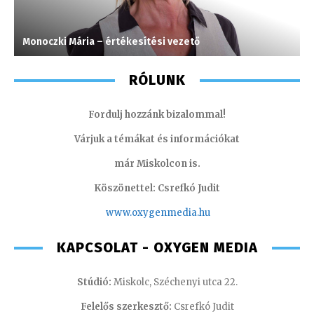
Monoczki Mária – értékesítési vezető
P
RÓLUNK
Fordulj hozzánk bizalommal!
Várjuk a témákat és információkat
már Miskolcon is.
Köszönettel: Csrefkó Judit
www.oxyge
nmedia.hu
KAPCSOLAT - OXYGEN MEDIA
Stúdió:
Miskolc, Széchenyi utca 22.
Felelős szerkesztő:
Csrefkó Judit