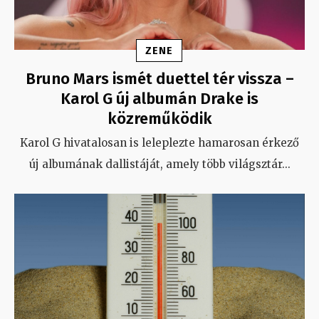
ZENE
Bruno Mars ismét duettel tér vissza –
Karol G új albumán Drake is
közreműködik
Karol G hivatalosan is leleplezte hamarosan érkező
új albumának dallistáját, amely több világsztár
...