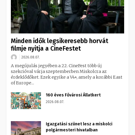
Minden idők legsikeresebb horvát
filmje nyitja a CineFestet
2026.08.07.
A megújulás jegyében a 22. CineFest több új
szekcióval várja szeptemberben Miskolcra az
érdeklődőket. Ezek egyike a V4+, amely a korábbi East
of Europe...
160 éves Fővárosi Állatkert
2026.08.07.
Igazgatási szünet lesz a miskolci
polgármesteri hivatalban