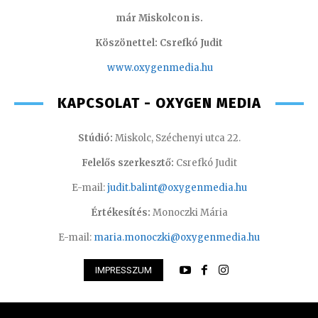
már Miskolcon is.
Köszönettel: Csrefkó Judit
www.oxyge
nmedia.hu
KAPCSOLAT - OXYGEN MEDIA
Stúdió:
Miskolc, Széchenyi utca 22.
Felelős szerkesztő:
Csrefkó Judit
E-mail:
judit.balint@oxygenmedia.hu
Értékesítés:
Monoczki Mária
E-mail:
maria.monoczki@oxygenmedia.hu
IMPRESSZUM