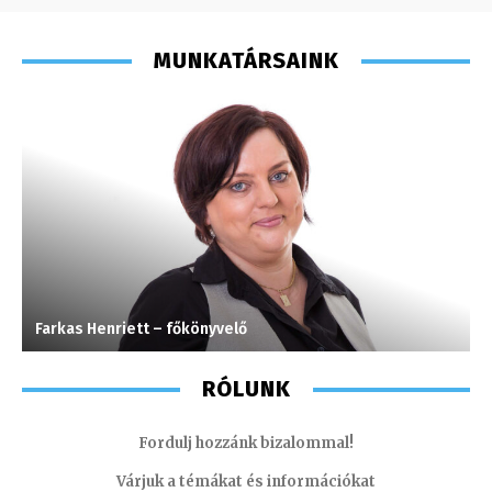
MUNKATÁRSAINK
Farkas Henriett – főkönyvelő
M
RÓLUNK
Fordulj hozzánk bizalommal!
Várjuk a témákat és információkat