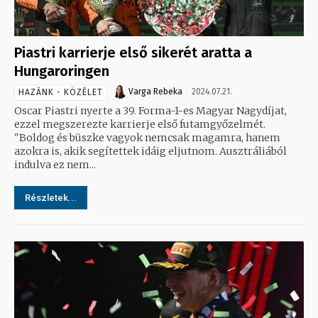
Piastri karrierje első sikerét aratta a
Hungaroringen
Varga Rebeka
2024.07.21.
HAZÁNK - KÖZÉLET
Oscar Piastri nyerte a 39. Forma-1-es Magyar Nagydíjat,
ezzel megszerezte karrierje első futamgyőzelmét.
"Boldog és büszke vagyok nemcsak magamra, hanem
azokra is, akik segítettek idáig eljutnom. Ausztráliából
indulva ez nem...
Részletek...