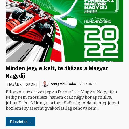
Minden jegy elkelt, teltházas a Magyar
Nagydíj
Szentgathi Csaba
2022.04.02.
HAZÁNK - SPORT
Elfogyott az összes jegy a Forma 1-es Magyar Nagydíjra.
Pedig nem most lesz, hanem csak négy hónap múlva,
július 31-én. A Hungaroring közösségi oldalán megjelent
közlemény szerint gyakorlatilag sehova sem...
Részletek...