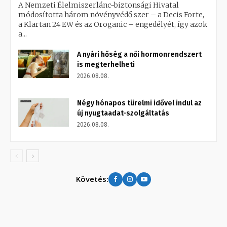
A Nemzeti Élelmiszerlánc-biztonsági Hivatal
módosította három növényvédő szer – a Decis Forte,
a Klartan 24 EW és az Oroganic – engedélyét, így azok
a...
A nyári hőség a női hormonrendszert
is megterhelheti
2026.08.08.
Négy hónapos türelmi idővel indul az
új nyugtaadat-szolgáltatás
2026.08.08.
Követés: