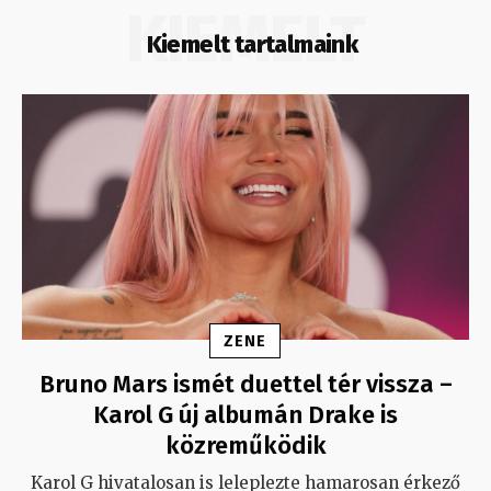
KIEMELT
Kiemelt tartalmaink
ZENE
Bruno Mars ismét duettel tér vissza –
Karol G új albumán Drake is
közreműködik
Karol G hivatalosan is leleplezte hamarosan érkező