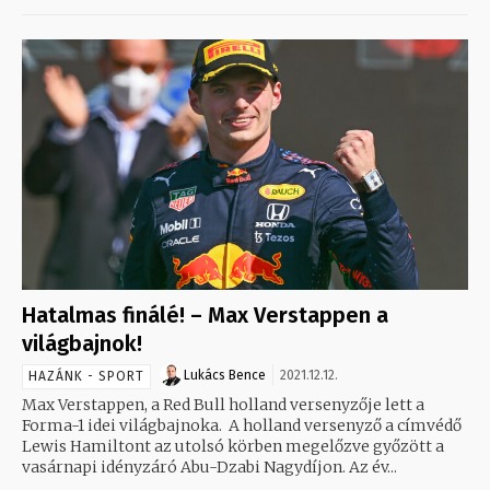
Hatalmas finálé! – Max Verstappen a
világbajnok!
Lukács Bence
2021.12.12.
HAZÁNK - SPORT
Max Verstappen, a Red Bull holland versenyzője lett a
Forma-1 idei világbajnoka. A holland versenyző a címvédő
Lewis Hamiltont az utolsó körben megelőzve győzött a
vasárnapi idényzáró Abu-Dzabi Nagydíjon. Az év...