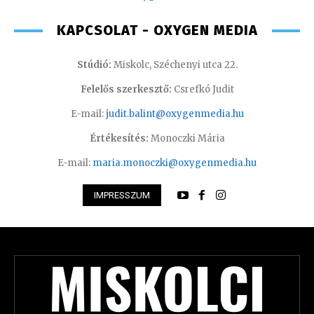
KAPCSOLAT - OXYGEN MEDIA
Stúdió:
Miskolc, Széchenyi utca 22.
Felelős szerkesztő:
Csrefkó Judit
E-mail:
judit.balint@oxygenmedia.hu
Értékesítés:
Monoczki Mária
E-mail:
maria.monoczki@oxygenmedia.hu
IMPRESSZUM