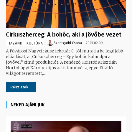
Cirkuszherceg: A bohóc, aki a jövőbe vezet
Szentgathi Csaba
2025.02.09.
HAZÁNK - KULTÚRA
A Fővárosi Nagycirkusz február 8-tól mutatja be legújabb
előadását, a „Cirkuszherceg - Egy bohóc kalandjai a
jövővel” című produkciót. A rendező, Kristóf Krisztián,
Hortobágyi Károly-díjas artistaművész, egyedülálló
világot teremtett,...
Részletek...
NEKED AJÁNLJUK