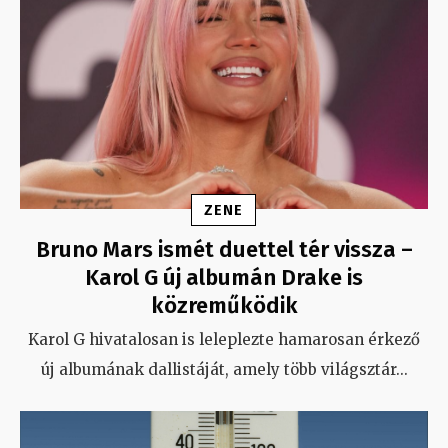
ZENE
Bruno Mars ismét duettel tér vissza –
Karol G új albumán Drake is
közreműködik
Karol G hivatalosan is leleplezte hamarosan érkező
új albumának dallistáját, amely több világsztár
...