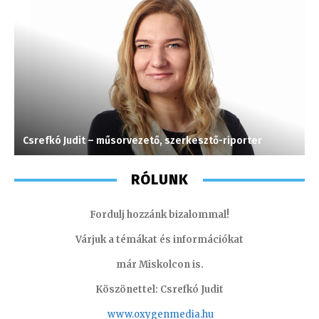
Csrefkó Judit – műsorvezető, szerkesztő-riporter
V
RÓLUNK
Fordulj hozzánk bizalommal!
Várjuk a témákat és információkat
már Miskolcon is.
Köszönettel: Csrefkó Judit
www.oxyge
nmedia.hu