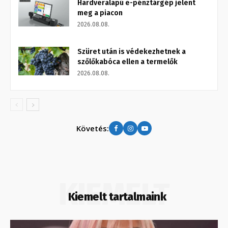
Hardveralapú e-pénztárgép jelent
meg a piacon
2026.08.08.
Szüret után is védekezhetnek a
szőlőkabóca ellen a termelők
2026.08.08.
Követés:
KIEMELT
Kiemelt tartalmaink