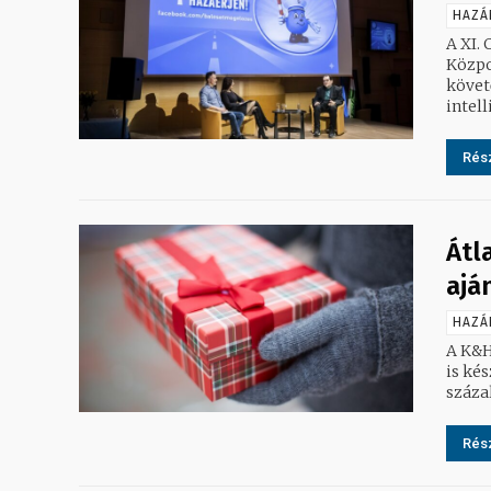
HAZÁ
A XI.
Közpo
követ
intell
Rész
Átl
ajá
HAZÁ
A K&H 
is készül k
száza
Rész