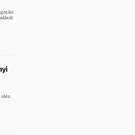
zgatási
adását
nyi
 idén