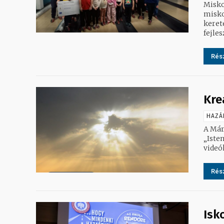
Misko
misko
keret
fejles
Rész
Kre
HAZÁ
A Már
„Iste
videó
Rész
Isk