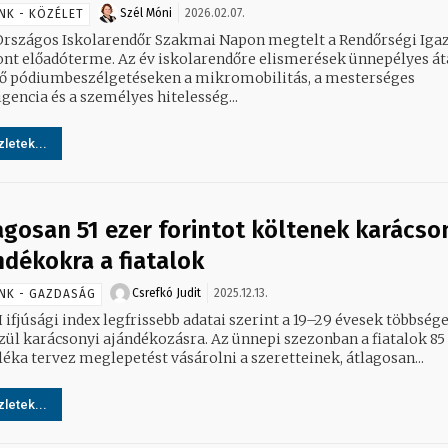
Szél Móni
2026.02.07.
NK - KÖZÉLET
 Országos Iskolarendőr Szakmai Napon megtelt a Rendőrségi Iga
nt előadóterme. Az év iskolarendőre elismerések ünnepélyes át
ő pódiumbeszélgetéseken a mikromobilitás, a mesterséges
igencia és a személyes hitelesség...
letek...
agosan 51 ezer forintot költenek karácso
ndékokra a fiatalok
Csrefkó Judit
2025.12.13.
NK - GAZDASÁG
ifjúsági index legfrissebb adatai szerint a 19–29 évesek többsége
arácsonyi ajándékozásra. Az ünnepi szezonban a fiatalok 85
léka tervez meglepetést vásárolni a szeretteinek, átlagosan...
letek...