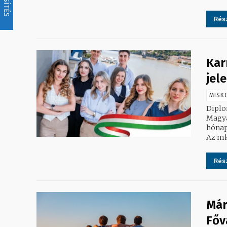
Rész
Kar
jel
MISK
Diplom
Magya
hónap
Az mk
Rész
Már
Főv