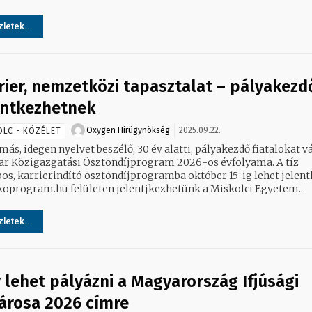
letek...
rier, nemzetközi tapasztalat – pályakezd
entkezhetnek
Oxygen Hirügynökség
2025.09.22.
OLC - KÖZÉLET
ás, idegen nyelvet beszélő, 30 év alatti, pályakezdő fiatalokat vá
r Közigazgatási Ösztöndíjprogram 2026-os évfolyama. A tíz
os, karrierindító ösztöndíjprogramba október 15-ig lehet jelent
oprogram.hu felületen jelentjkezhetünk a Miskolci Egyetem...
letek...
 lehet pályázni a Magyarország Ifjúsági
árosa 2026 címre