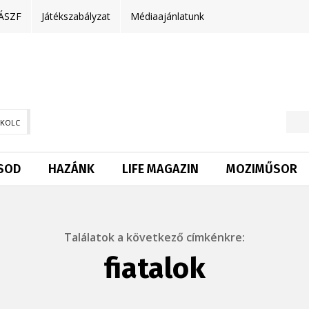
ÁSZF
Játékszabályzat
Médiaajánlatunk
SKOLC
SOD
HAZÁNK
LIFE MAGAZIN
MOZIMŰSOR
Találatok a következő címkénkre:
fiatalok