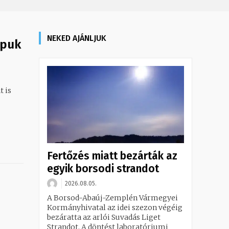
NEKED AJÁNLJUK
apuk
 is
Fertőzés miatt bezárták az
egyik borsodi strandot
2026.08.05.
A Borsod-Abaúj-Zemplén Vármegyei
Kormányhivatal az idei szezon végéig
bezáratta az arlói Suvadás Liget
Strandot. A döntést laboratóriumi