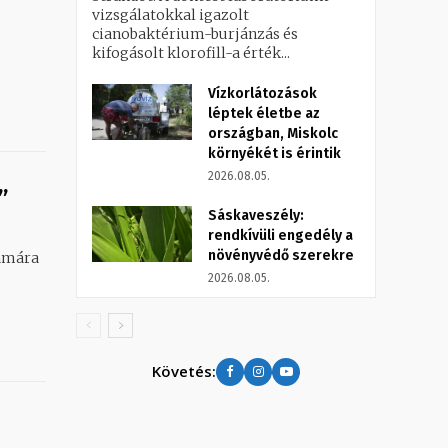
vizsgálatokkal igazolt
cianobaktérium-burjánzás és
kifogásolt klorofill-a érték...
Vízkorlátozások
léptek életbe az
országban, Miskolc
környékét is érintik
2026.08.05.
”
Sáskaveszély:
rendkívüli engedély a
növényvédő szerekre
zámára
2026.08.05.
Követés: