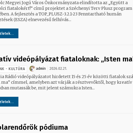
lc Megyei Jogú Város Önkormányzata elindította az „Együtt a
lci fiatalokért!” című projektet a Széchenyi Terv Plusz program
ében. A fejlesztés a TOP_PLUSZ-3.2.1-23 Fenntartható humán
ztések (ESZA) elnevezésű felhívás...
letek...
atív videópályázat fiataloknak: „Isten ma
admin
2026.02.21.
NK - KULTÚRA
ia Rádió videópályázatot hirdetett 15 és 25 év közötti fiatalok s
n ma” címmel, amelyben azt várják a résztvevőktől, hogy kreatív
kban mutassák be, mit jelent számukra Isten...
letek...
olarendőrök pódiuma