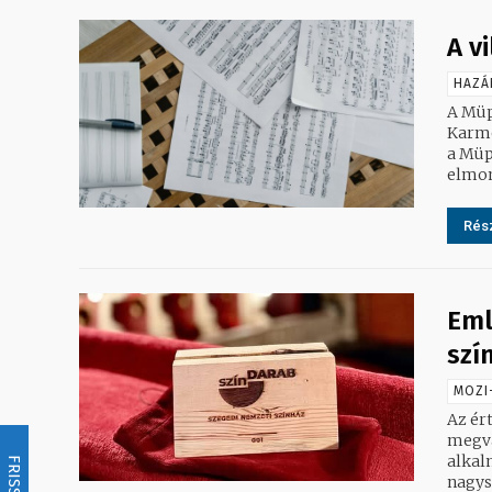
A v
HAZÁ
A Müp
Karmes
a Müp
elmond
Rész
Eml
szí
MOZI
Az ér
megvalósítására
alkal
FRISSÍTÉS
nagysz