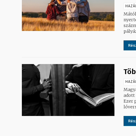
HAZÁ
Mától
nyert
százm
pályá
Rész
Töb
HAZÁ
Magya
adott
Ezer p
lóvers
Rész