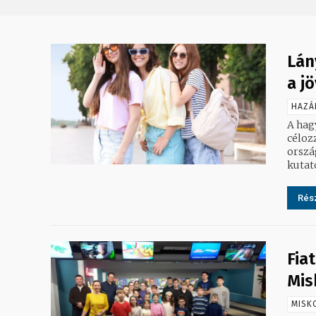
Lán
a j
HAZÁ
A hag
céloz
orszá
kutat
Rész
Fia
Mis
MISK