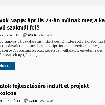
yok Napja: április 23-án nyílnak meg a k
övő szakmái felé
admin
2026.04.19.
NK - KÖZÉLET
yományos pályaválasztási minták és női sztereotípiák lebontását
za a Lányok Napja, amelyet idén április 23-án rendeznek meg
gszerte. A programsorozat keretében vállalatok, egyetemek és
óintézetek nyitják meg...
letek...
talok fejlesztésére indult el projekt
kolcon
admin
2026.02.27.
OLC - KÖZÉLET