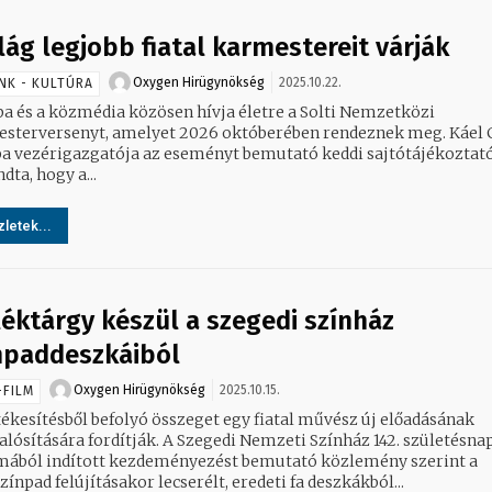
ilág legjobb fiatal karmestereit várják
Oxygen Hirügynökség
2025.10.22.
NK - KULTÚRA
a és a közmédia közösen hívja életre a Solti Nemzetközi
terversenyt, amelyet 2026 októberében rendeznek meg. Káel Csaba,
a vezérigazgatója az eseményt bemutató keddi sajtótájékoztat
ta, hogy a...
letek...
éktárgy készül a szegedi színház
npaddeszkáiból
Oxygen Hirügynökség
2025.10.15.
-FILM
tékesítésből befolyó összeget egy fiatal művész új előadásának
 fordítják. A Szegedi Nemzeti Színház 142. születésnapja
mából indított kezdeményezést bemutató közlemény szerint a
ínpad felújításakor lecserélt, eredeti fa deszkákból...