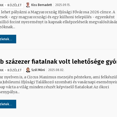
Kiss Bernadett
2025.09.15.
NK - KÖZÉLET
 lehet pályázni a Magyarország Ifjúsági Fővárosa 2026 címre. A
esek - egy magyarországi és egy külhoni település - egyenként
illió forint nyereményt is kapnak elképzeléseik megvalósításár
zóknak...
letek...
b százezer fiatalnak volt lehetősége gyó
Szél Móni
2025.08.02.
NK - KÖZÉLET
r nyelven is, a Circus Maximus mezején pénteken, ami felkészü
 a Jubileumi Ifjúsági Találkozó szombati és vasárnapi eseményei
ap várta a világ minden részét képviselő fiatalokat Az ókori
enypálya...
letek...