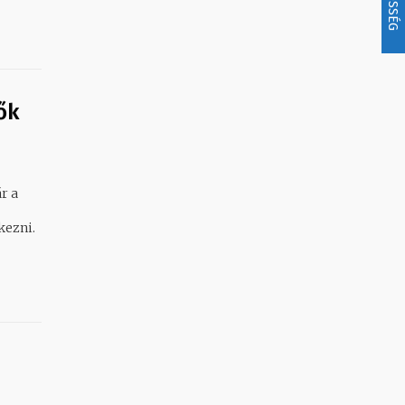
ők
r a
kezni.