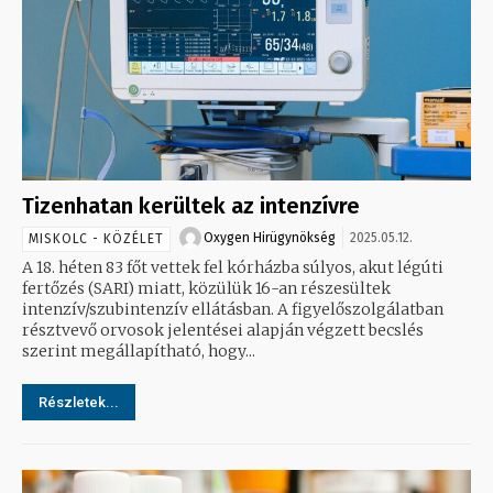
Tizenhatan kerültek az intenzívre
Oxygen Hirügynökség
2025.05.12.
MISKOLC - KÖZÉLET
A 18. héten 83 főt vettek fel kórházba súlyos, akut légúti
fertőzés (SARI) miatt, közülük 16-an részesültek
intenzív/szubintenzív ellátásban. A figyelőszolgálatban
résztvevő orvosok jelentései alapján végzett becslés
szerint megállapítható, hogy...
Részletek...