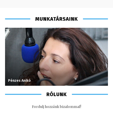
MUNKATÁRSAINK
Pénzes Anikó
H
RÓLUNK
Fordulj hozzánk bizalommal!