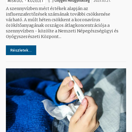
Oxygen Hirügynökség
2025.03.21.
MISKOLC - KÖZÉLET
A szennyvízben mért értékek alapján az
influenzafertőzések számának további csökkenése
várható. A múlt héten csökkent a koronavírus
örökítőanyagának országos átlagkoncentrációja a
szennyvízben - közölte a Nemzeti Népegészségügyi és
Gyógyszerészeti Központ...
Részletek...