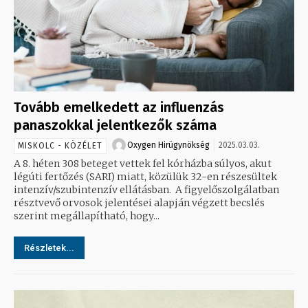
Tovább emelkedett az influenzás
panaszokkal jelentkezők száma
Oxygen Hirügynökség
2025.03.03.
MISKOLC - KÖZÉLET
A 8. héten 308 beteget vettek fel kórházba súlyos, akut
légúti fertőzés (SARI) miatt, közülük 32-en részesültek
intenzív/szubintenzív ellátásban. A figyelőszolgálatban
résztvevő orvosok jelentései alapján végzett becslés
szerint megállapítható, hogy...
Részletek...