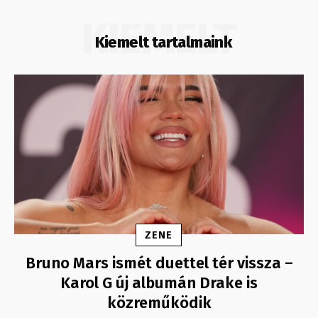
KIEMELT
Kiemelt tartalmaink
ZENE
Bruno Mars ismét duettel tér vissza –
Karol G új albumán Drake is
közreműködik