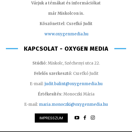
Várjuk a témákat és információkat
már Miskolcon is.
Köszönettel: Csrefkó Judit
www.oxyge
nmedia.hu
KAPCSOLAT - OXYGEN MEDIA
Stúdió:
Miskolc, Széchenyi utca 22.
Felelős szerkesztő:
Csrefkó Judit
E-mail:
judit.balint@oxygenmedia.hu
Értékesítés:
Monoczki Mária
E-mail:
maria.monoczki@oxygenmedia.hu
IMPRESSZUM