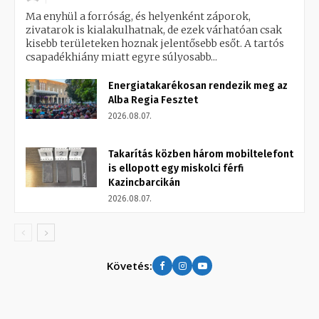
Ma enyhül a forróság, és helyenként záporok,
zivatarok is kialakulhatnak, de ezek várhatóan csak
kisebb területeken hoznak jelentősebb esőt. A tartós
csapadékhiány miatt egyre súlyosabb...
Energiatakarékosan rendezik meg az
Alba Regia Fesztet
2026.08.07.
Takarítás közben három mobiltelefont
is ellopott egy miskolci férfi
Kazincbarcikán
2026.08.07.
Követés: