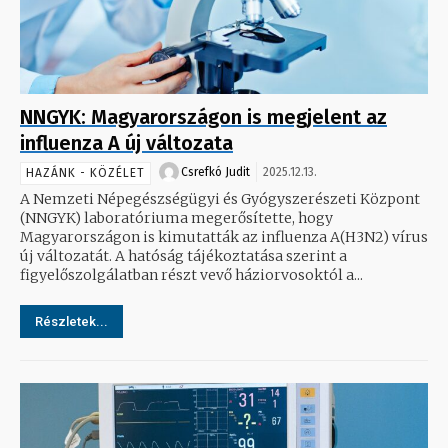
NNGYK: Magyarországon is megjelent az
influenza A új változata
Csrefkó Judit
2025.12.13.
HAZÁNK - KÖZÉLET
A Nemzeti Népegészségügyi és Gyógyszerészeti Központ
(NNGYK) laboratóriuma megerősítette, hogy
Magyarországon is kimutatták az influenza A(H3N2) vírus
új változatát. A hatóság tájékoztatása szerint a
figyelőszolgálatban részt vevő háziorvosoktól a...
Részletek...