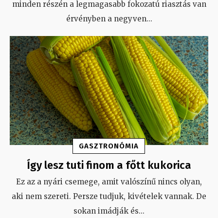
minden részén a legmagasabb fokozatú riasztás van
érvényben a negyven
...
GASZTRONÓMIA
Így lesz tuti finom a főtt kukorica
Ez az a nyári csemege, amit valószínű nincs olyan,
aki nem szereti. Persze tudjuk, kivételek vannak. De
sokan imádják és
...