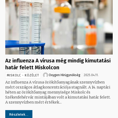
Az influenza A vírusa még mindig kimutatási
határ felett Miskolcon
Oxygen Hirügynökség
2025.04.11.
MISKOLC - KÖZÉLET
Az influenza A vírusa örökítőanyagának szennyvízben
mért országos átlagkoncentrációja stagnált. A 14. naptári
héten az örökítőanyag mennyisége Miskolc és
Székesfehérvár mintájában volt a kimutatási határ felett.
A szennyvízben mért értékek...
Részletek...