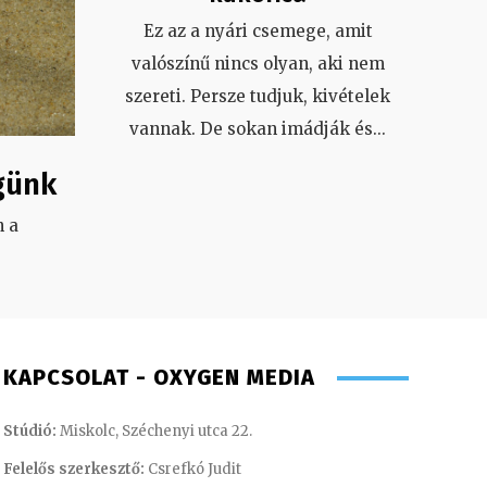
Ez az a nyári csemege, amit
valószínű nincs olyan, aki nem
szereti. Persze tudjuk, kivételek
vannak. De sokan imádják és
...
günk
 a
.
KAPCSOLAT - OXYGEN MEDIA
Stúdió:
Miskolc, Széchenyi utca 22.
Felelős szerkesztő:
Csrefkó Judit