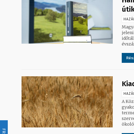
Ham
úti
HAZÁ
Magya
jelenik
időtál
évszá
Rész
Kia
HAZÁ
A Köz
gyako
terme
szerveznek,
ökológ