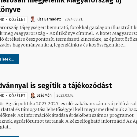
arosan megjelenik Magyarország új
könyve
Kiss Bernadett
2024.08.21.
NK - KÖZÉLET
rország tájegységeit bemutató, fotókkal gazdagon illusztrált k
 meg Magyarország - Az útikönyv címmel. A kötet Magyarország
ló értékeire összpontosít, természeti kincsekre, az épített örök
zados hagyományainkra, legendáinkra és közösségeinkre....
letek...
dvánnyal is segítik a tájékozódást
Szél Móni
2023.03.16.
NK - KÖZÉLET
ös Agrárpolitika 2023-2027-es időszakában számos új előírással
rlattal és támogatási lehetőséggel kell megismerkedniük a haz
lőknek. Az információk átadása érdekében számos programot
 agrárfórumot tartanak. A kézzelfogható információ Az Agro-
iai...