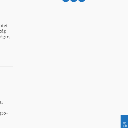
ötet
ségre,
,
ai