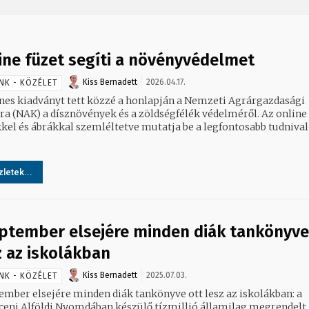
ine füzet segíti a növényvédelmet
Kiss Bernadett
2026.04.17.
NK - KÖZÉLET
nes kiadványt tett közzé a honlapján a Nemzeti Agrárgazdasági
a (NAK) a dísznövények és a zöldségfélék védelméről. Az online 
kel és ábrákkal szemléltetve mutatja be a legfontosabb tudnival
letek...
ptember elsejére minden diák tankönyve
z az iskolákban
Kiss Bernadett
2025.07.03.
NK - KÖZÉLET
ember elsejére minden diák tankönyve ott lesz az iskolákban: a
ceni Alföldi Nyomdában készülő tízmillió államilag megrendelt