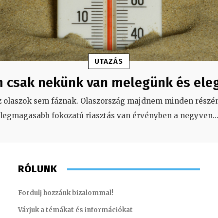
UTAZÁS
 csak nekünk van melegünk és ele
z olaszok sem fáznak. Olaszország majdnem minden részén
legmagasabb fokozatú riasztás van érvényben a negyven
..
RÓLUNK
Fordulj hozzánk bizalommal!
Várjuk a témákat és információkat