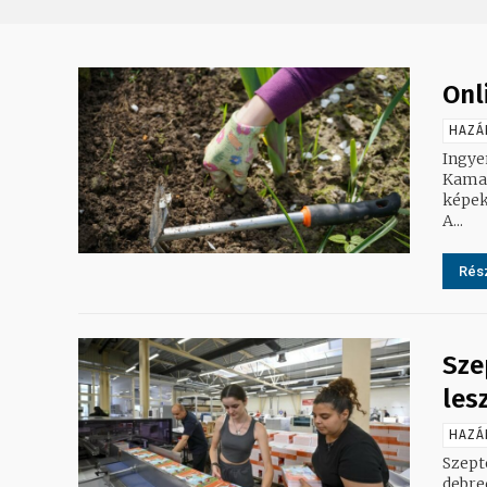
Onl
HAZÁ
Ingye
Kamar
képek
A...
Rész
Sze
les
HAZÁ
Szept
debre