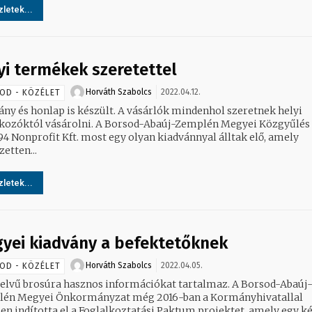
letek...
yi termékek szeretettel
Horváth Szabolcs
2022.04.12.
OD - KÖZÉLET
onlap is készült. A vásárlók mindenhol szeretnek helyi
lkozóktól vásárolni. A Borsod-Abaúj-Zemplén Megyei Közgyűlés 
94 Nonprofit Kft. most egy olyan kiadvánnyal álltak elő, amely
zetten...
letek...
yei kiadvány a befektetőknek
Horváth Szabolcs
2022.04.05.
OD - KÖZÉLET
vű brosúra hasznos információkat tartalmaz. A Borsod-Abaúj-
én Megyei Önkormányzat még 2016-ban a Kormányhivatallal
en indította el a Foglalkoztatási Paktum projektet, amely egy k