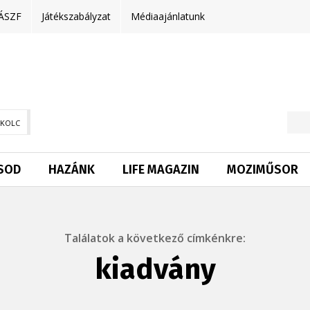
ÁSZF
Játékszabályzat
Médiaajánlatunk
SKOLC
SOD
HAZÁNK
LIFE MAGAZIN
MOZIMŰSOR
Találatok a következő címkénkre:
kiadvány