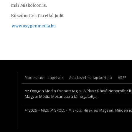
már Miskolcon is.
Köszönettel: Csrefkó Judit
www.oxyge
nmedia.hu
Hudecz Attila – sales manager
Kis Gáb
Moderációs alapelvek
Adatkezelési tájékoztató
ÁSZF
Az Oxygen Media Csoport tagjai: A Plusz Rádió Nonprofit Kft
Magyar Média Mecanatúra támogatottja.
©
2026
- MIZU MISKOLC - Miskolci Hírek és Magazin. Minden jo