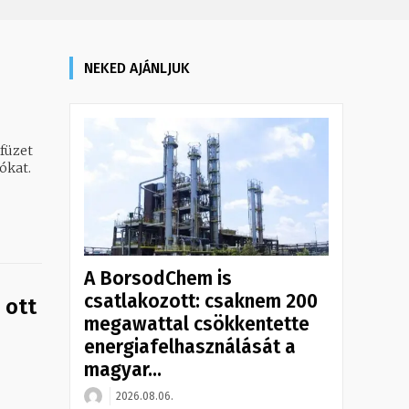
NEKED AJÁNLJUK
füzet
ókat.
A BorsodChem is
csatlakozott: csaknem 200
 ott
megawattal csökkentette
energiafelhasználását a
magyar...
2026.08.06.