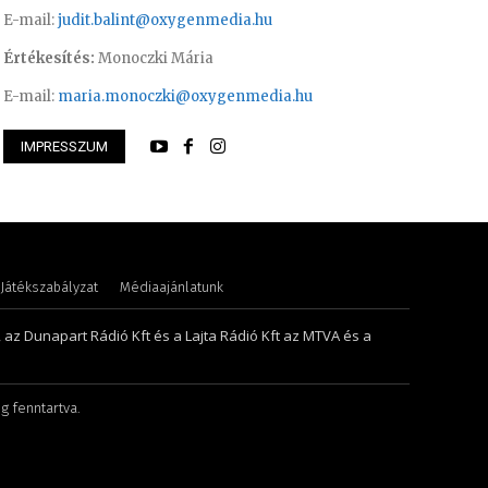
E-mail:
judit.balint@oxygenmedia.hu
Értékesítés:
Monoczki Mária
E-mail:
maria.monoczki@oxygenmedia.hu
IMPRESSZUM
or – műsorvezető, riporter
Turi Szilvia- könyv
Játékszabályzat
Médiaajánlatunk
, az Dunapart Rádió Kft és a Lajta Rádió Kft az MTVA és a
g fenntartva.