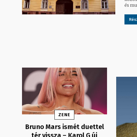
és mu
Rész
ZENE
Bruno Mars ismét duettel
tér vissza – Karol G új