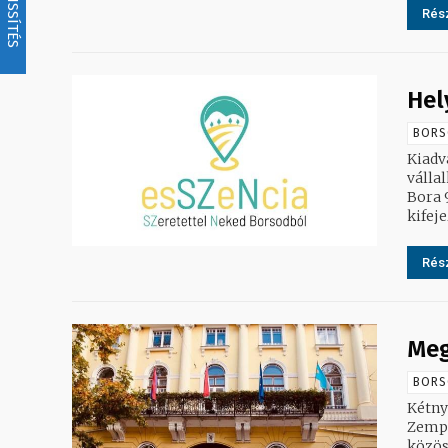
FRISSÍTÉS
Rész
Hel
BORS
Kiadvány és h
válla
Bora 
kifeje
Rész
Meg
BORS
Kétnyel
Zempl
közös