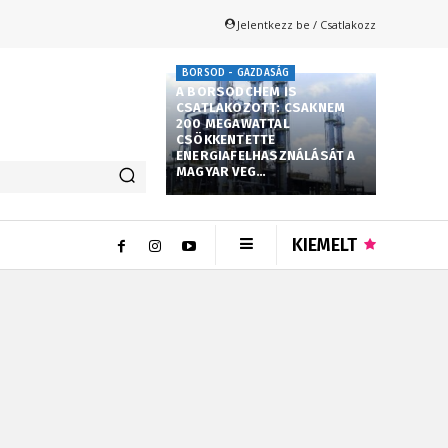
Jelentkezz be / Csatlakozz
BORSOD - GAZDASÁG
A BORSODCHEM IS
CSATLAKOZOTT: CSAKNEM
200 MEGAWATTAL
CSÖKKENTETTE
ENERGIAFELHASZNÁLÁSÁT A
MAGYAR VEG…
KIEMELT