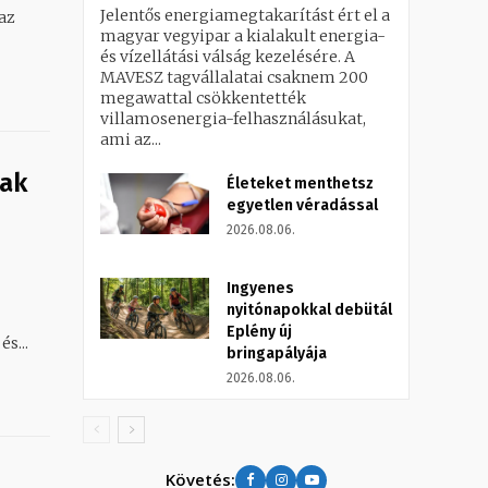
Jelentős energiamegtakarítást ért el a
magyar vegyipar a kialakult energia-
és vízellátási válság kezelésére. A
MAVESZ tagvállalatai csaknem 200
megawattal csökkentették
villamosenergia-felhasználásukat,
ami az...
tak
Életeket menthetsz
egyetlen véradással
2026.08.06.
Ingyenes
nyitónapokkal debütál
Eplény új
s...
bringapályája
2026.08.06.
Követés: