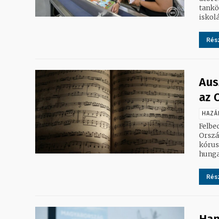
tankönyv 7
iskolá
Rész
Aus
az 
HAZÁ
Felbec
Orszá
kórus
hunga
Rész