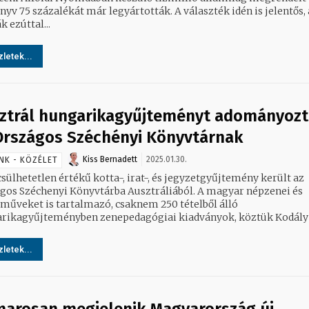
5 százalékát már legyártották. A választék idén is jelentős, az
k ezúttal...
letek...
ztrál hungarikagyűjteményt adományoz
Országos Széchényi Könyvtárnak
Kiss Bernadett
2025.01.30.
NK - KÖZÉLET
sülhetetlen értékű kotta-, irat-, és jegyzetgyűjtemény került az
gos Széchenyi Könyvtárba Ausztráliából. A magyar népzenei és
műveket is tartalmazó, csaknem 250 tételből álló
rikagyűjteményben zenepedagógiai kiadványok, köztük Kodály é
letek...