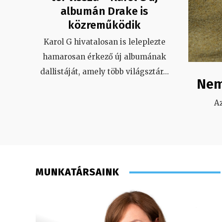
albumán Drake is
közreműködik
Karol G hivatalosan is leleplezte
hamarosan érkező új albumának
dallistáját, amely több világsztár
...
Nem
A
MUNKATÁRSAINK