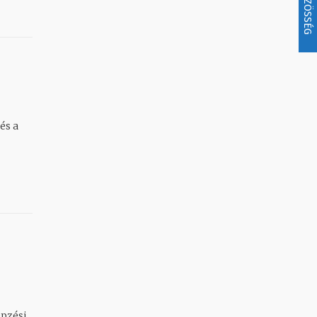
KÖZÖSSÉG
és a
épzési