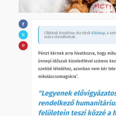
Cikkünk frissítése óta eltelt
8 hónap
, a sz
mára elavulhattak.
Pénzt kérnek arra hivatkozva, hogy miku
ünnepi időszak közeledtével számos ke
szebbé tételéhez, azonban
nem kér tele
mikuláscsomagokra
”.
"Legyenek elővigyázato
rendelkező humanitárius
felületein teszi közzé a h