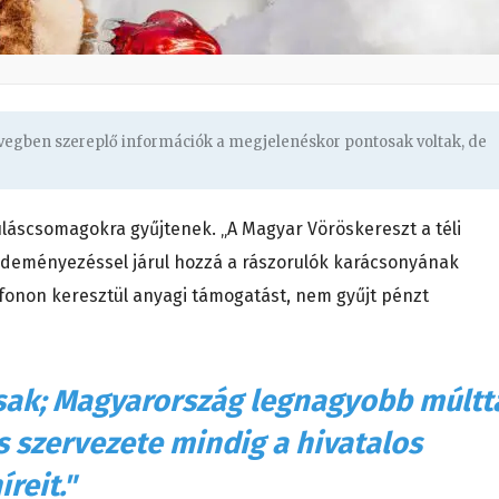
övegben szereplő információk a megjelenéskor pontosak voltak, de
láscsomagokra gyűjtenek. „A Magyar Vöröskereszt a téli
zdeményezéssel járul hozzá a rászorulók karácsonyának
fonon keresztül anyagi támogatást, nem gyűjt pénzt
sak; Magyarország legnagyobb múltt
 szervezete mindig a hivatalos
íreit."