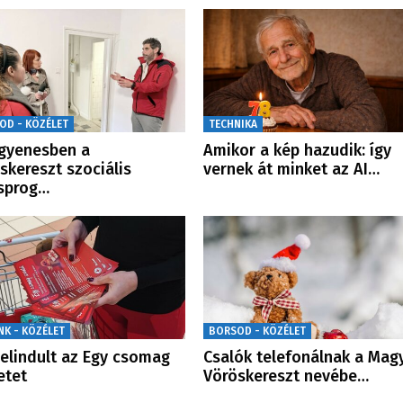
OD - KÖZÉLET
TECHNIKA
gyenesben a
Amikor a kép hazudik: így
skereszt szociális
vernek át minket az AI…
sprog…
NK - KÖZÉLET
BORSOD - KÖZÉLET
 elindult az Egy csomag
Csalók telefonálnak a Mag
etet
Vöröskereszt nevébe…