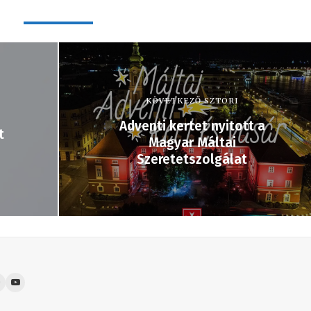
KÖVETKEZŐ SZTORI
Adventi kertet nyitott a
t
Magyar Máltai
Szeretetszolgálat