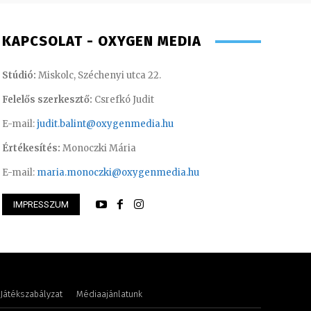
KAPCSOLAT - OXYGEN MEDIA
Stúdió:
Miskolc, Széchenyi utca 22.
Felelős szerkesztő:
Csrefkó Judit
E-mail:
judit.balint@oxygenmedia.hu
Értékesítés:
Monoczki Mária
E-mail:
maria.monoczki@oxygenmedia.hu
IMPRESSZUM
riella – sales manager
Szentgáthi Csaba –
Játékszabályzat
Médiaajánlatunk