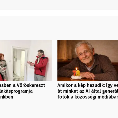
esben a Vöröskereszt
Amikor a kép hazudik: így v
 lakásprogramja
át minket az AI által generá
énkben
fotók a közösségi médiába