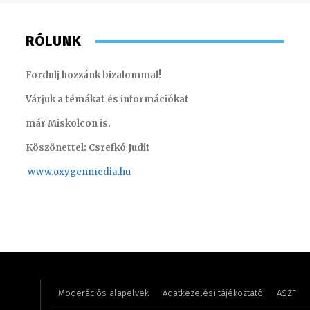
RÓLUNK
Fordulj hozzánk bizalommal!
Várjuk a témákat és információkat
már Miskolcon is.
Köszönettel: Csrefkó Judit
www.oxyge
nmedia.hu
Farkasdi Gyula – technikus
Süli Gab
Moderációs alapelvek
Adatkezelési tájékoztató
ÁSZF