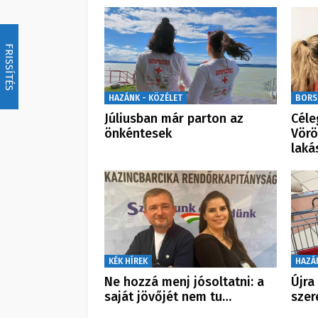
FRISSÍTÉS
HAZÁNK - KÖZÉLET
BORS
Júliusban már parton az
Céle
önkéntesek
Vörö
laká
KÉK HÍREK
HAZÁ
Ne hozzá menj jósoltatni: a
Újra
saját jövőjét nem tu…
szer