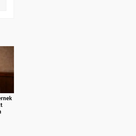
ernek
lt
n