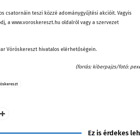
os csatornáin teszi közzé adománygyűjtési akcióit. Vagyis
ódj, a www.voroskereszt.hu oldalról vagy a szervezet
yar Vöröskereszt hivatalos elérhetőségein.
(forrás: kiberpajzs/fotó: pex
öskereszt
Ez is érdekes le