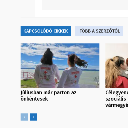
KAPCSOLÓDÓ CIKKEK
TÖBB A SZERZŐTŐL
Júliusban már parton az
Célegyen
önkéntesek
szociális
vármegy