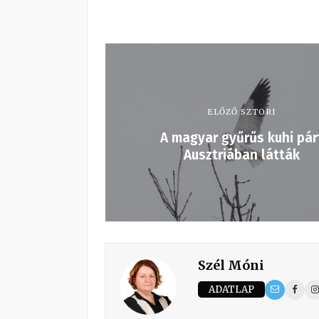
ELŐZŐ SZTORI
A magyar gyűrűs kuhi pár
Ausztriában látták
Szél Móni
ADATLAP