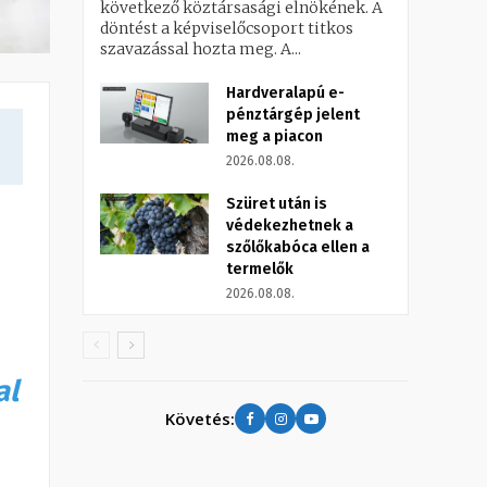
következő köztársasági elnökének. A
döntést a képviselőcsoport titkos
szavazással hozta meg. A...
Hardveralapú e-
pénztárgép jelent
meg a piacon
2026.08.08.
Szüret után is
védekezhetnek a
szőlőkabóca ellen a
termelők
2026.08.08.
al
Követés: