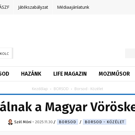
ÁSZF
Játékszabályzat
Médiaajánlatunk
SKOLC
SOD
HAZÁNK
LIFE MAGAZIN
MOZIMŰSOR
Kezdőlap
BORSOD
Borsod - Közélet
nálnak a Magyar Vörösk
Szél Móni
-
2025.11.30.
BORSOD
BORSOD - KÖZÉLET