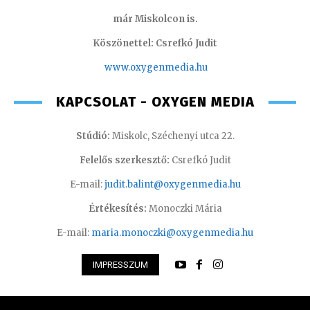
már Miskolcon is.
Köszönettel: Csrefkó Judit
www.oxyge
nmedia.hu
KAPCSOLAT - OXYGEN MEDIA
Stúdió:
Miskolc, Széchenyi utca 22.
Felelős szerkesztő:
Csrefkó Judit
E-mail:
judit.balint@oxygenmedia.hu
Értékesítés:
Monoczki Mária
E-mail:
maria.monoczki@oxygenmedia.hu
IMPRESSZUM