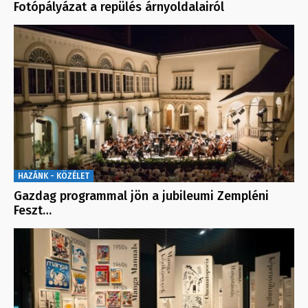
Fotópályázat a repülés árnyoldalairól
HAZÁNK - KÖZÉLET
Gazdag programmal jön a jubileumi Zempléni
Feszt…