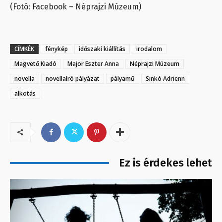
(Fotó: Facebook – Néprajzi Múzeum)
CÍMKÉK
fénykép
időszaki kiállítás
irodalom
Magvető Kiadó
Major Eszter Anna
Néprajzi Múzeum
novella
novellaíró pályázat
pályamű
Sinkó Adrienn
alkotás
Ez is érdekes lehet