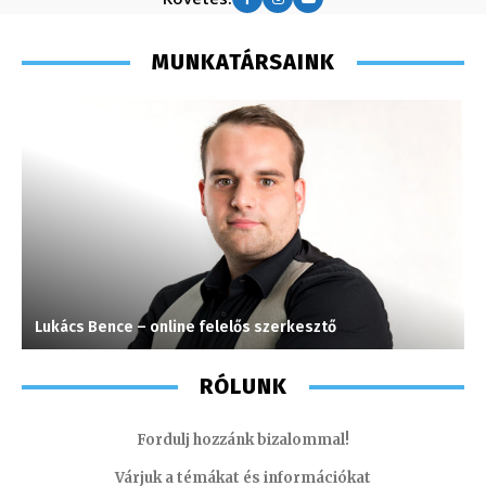
MUNKATÁRSAINK
Lukács Bence – online felelős szerkesztő
M
RÓLUNK
Fordulj hozzánk bizalommal!
Várjuk a témákat és információkat