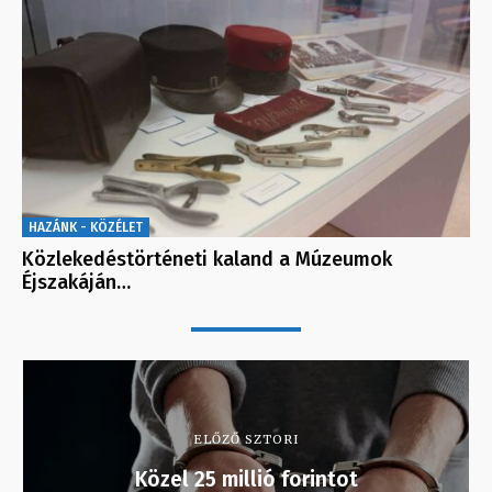
HAZÁNK - KÖZÉLET
Közlekedéstörténeti kaland a Múzeumok
Éjszakáján…
ELŐZŐ SZTORI
Közel 25 millió forintot