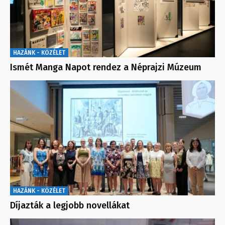
HAZÁNK - KÖZÉLET
Ismét Manga Napot rendez a Néprajzi Múzeum
HAZÁNK - KÖZÉLET
Díjazták a legjobb novellákat