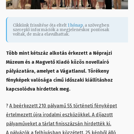
Cikkünk frissítése óta eltelt
1 hónap
, a szövegben
szereplő információk a megjelenéskor pontosak
voltak, de mára elavulhattak.
Több mint kétszáz alkotás érkezett a Néprajzi
Múzeum és a Magvető Kiadó közös novellaíró
pályázatára, amelyet a Vágatlanul. Törékeny
fényképek valósága című időszaki kiállításhoz
kapcsolódva hirdettek meg.
?
A beérkezett 210 pályamű 55 történeti fényképet
értelmezett újra irodalmi eszközökkel. A díjazott
pályaműveket a tárlat finisszázsán hirdették ki.
A pályázók a felhívásban közzétett, 25 képből álló