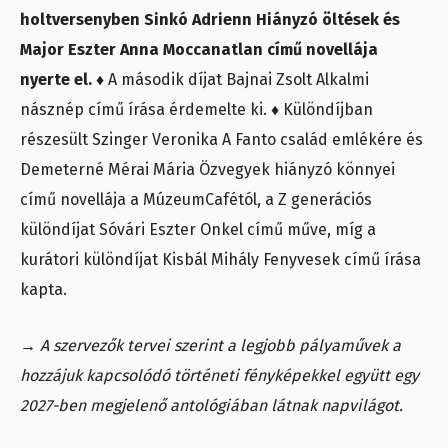
holtversenyben Sinkó Adrienn Hiányzó öltések és
Major Eszter Anna Moccanatlan című novellája
nyerte el.
♦ A második díjat Bajnai Zsolt Alkalmi
násznép című írása érdemelte ki. ♦ Különdíjban
részesült Szinger Veronika A Fanto család emlékére és
Demeterné Mérai Mária Özvegyek hiányzó könnyei
című novellája a MúzeumCafétól, a Z generációs
különdíjat Sóvári Eszter Onkel című műve, míg a
kurátori különdíjat Kisbál Mihály Fenyvesek című írása
kapta.
→
A szervezők tervei szerint a legjobb pályaművek a
hozzájuk kapcsolódó történeti fényképekkel együtt egy
2027-ben megjelenő antológiában látnak napvilágot.