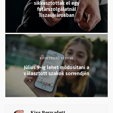
sikkasztottak el egy
futárszolgálatnál
Tiszaújvárosban
KÖVETKEZŐ SZTORI
Július 9-ig lehet módosítani a
választott szakok sorrendjén
Kiss Bernadett