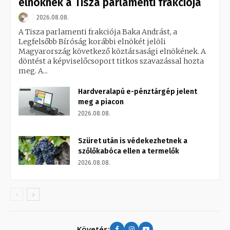
elnöknek a Tisza parlamenti frakciója
2026.08.08.
A Tisza parlamenti frakciója Baka Andrást, a
Legfelsőbb Bíróság korábbi elnökét jelöli
Magyarország következő köztársasági elnökének. A
döntést a képviselőcsoport titkos szavazással hozta
meg. A...
Hardveralapú e-pénztárgép jelent
meg a piacon
2026.08.08.
Szüret után is védekezhetnek a
szőlőkabóca ellen a termelők
2026.08.08.
Követés: