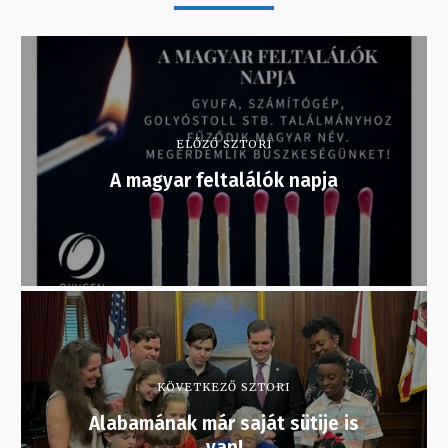
ELŐZŐ SZTORI
A magyar feltalálók napja
KÖVETKEZŐ SZTORI
Alabamának már saját sütije is
van!