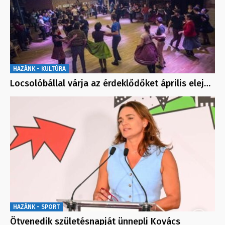
HAZÁNK - KULTÚRA
Locsolóbállal várja az érdeklődőket április elej…
HAZÁNK - SPORT
Ötvenedik születésnapját ünnepli Kovács