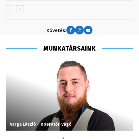
Követés:
MUNKATÁRSAINK
Varga László – operatőr-vágó
P