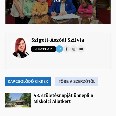
Szigeti-Aszódi Szilvia
ADATLAP
KAPCSOLÓDÓ CIKKEK
TÖBB A SZERZŐTŐL
43. születésnapját ünnepli a
Miskolci Állatkert