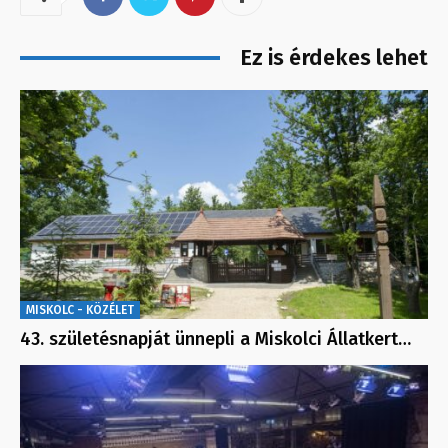
Ez is érdekes lehet
MISKOLC - KÖZÉLET
43. születésnapját ünnepli a Miskolci Állatkert…