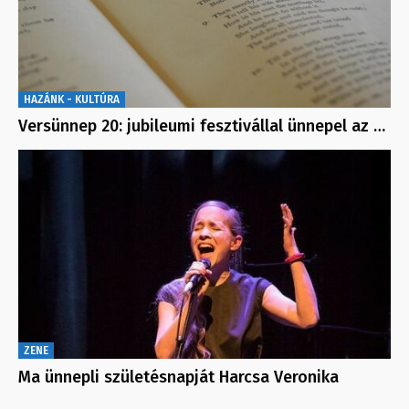
HAZÁNK - KULTÚRA
Versünnep 20: jubileumi fesztivállal ünnepel az …
ZENE
Ma ünnepli születésnapját Harcsa Veronika