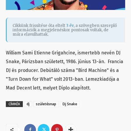
Cikkünk frissítése óta eltelt
3 év
, a szövegben szereplő
információk a megjelenéskor pontosak voltak, de
mára elavulhattak.
William Sami Etienne Grigahcine, ismertebb nevén DJ
Snake, Párizsban született, 1986. június 13-án. Francia
DJ és producer. Debütáló száma "Bird Machine" és a
"Turn Down for What" volt 2013-ban. Lemezkiadója a
Mad Decent lett, melyet Diplo alapított.
CÍMKÉK
dj
születésnap
Dj Snake