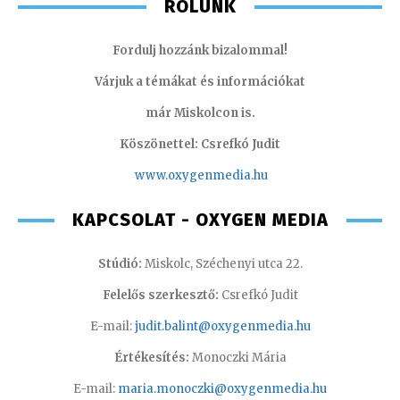
RÓLUNK
Fordulj hozzánk bizalommal!
Várjuk a témákat és információkat
már Miskolcon is.
Köszönettel: Csrefkó Judit
www.oxyge
nmedia.hu
KAPCSOLAT - OXYGEN MEDIA
Stúdió:
Miskolc, Széchenyi utca 22.
Felelős szerkesztő:
Csrefkó Judit
E-mail:
judit.balint@oxygenmedia.hu
Értékesítés:
Monoczki Mária
E-mail:
maria.monoczki@oxygenmedia.hu