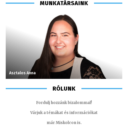
MUNKATÁRSAINK
Asztalos Anna
M
RÓLUNK
Fordulj hozzánk bizalommal!
Várjuk a témákat és információkat
már Miskolcon is.