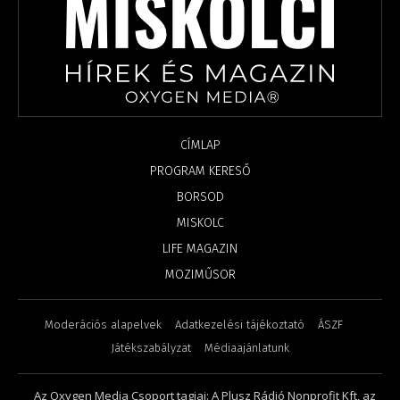
CÍMLAP
PROGRAM KERESŐ
BORSOD
MISKOLC
LIFE MAGAZIN
MOZIMŰSOR
Moderációs alapelvek
Adatkezelési tájékoztató
ÁSZF
Játékszabályzat
Médiaajánlatunk
Az Oxygen Media Csoport tagjai: A Plusz Rádió Nonprofit Kft, az