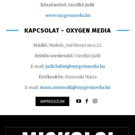
Köszönettel: Csrefkó Judit
www.oxyge
nmedia.hu
KAPCSOLAT - OXYGEN MEDIA
Stúdió:
Miskolc, Széchenyi utca 22.
Felelős szerkesztő:
Csrefkó Judit
E-mail:
judit.balint@oxygenmedia.hu
Értékesítés:
Monoczki Mária
E-mail:
maria.monoczki@oxygenmedia.hu
IMPRESSZUM