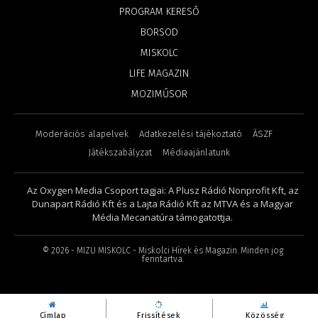
PROGRAM KERESŐ
BORSOD
MISKOLC
LIFE MAGAZIN
MOZIMŰSOR
Moderációs alapelvek
Adatkezelési tájékoztató
ÁSZF
Játékszabályzat
Médiaajánlatunk
Az Oxygen Media Csoport tagjai: A Plusz Rádió Nonprofit Kft, az
Dunapart Rádió Kft és a Lajta Rádió Kft az MTVA és a Magyar
Média Mecanatúra támogatottja.
©
2026
- MIZU MISKOLC - Miskolci Hírek és Magazin. Minden jog
fenntartva.
Címlap
Frissítések
Közösség