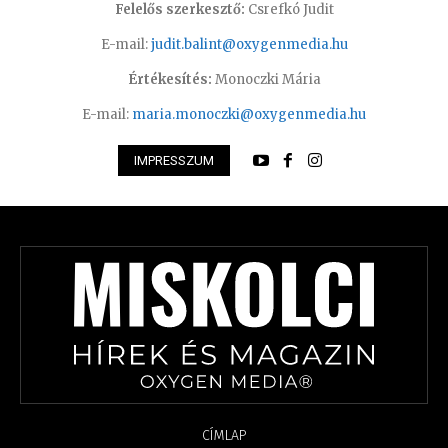
Felelős szerkesztő:
Csrefkó Judit
E-mail:
judit.balint@oxygenmedia.hu
Értékesítés:
Monoczki Mária
E-mail:
maria.monoczki@oxygenmedia.hu
IMPRESSZUM
CÍMLAP