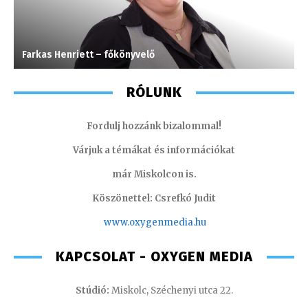
Farkas Henriett – főkönyvelő
J
RÓLUNK
Fordulj hozzánk bizalommal!
Várjuk a témákat és információkat
már Miskolcon is.
Köszönettel: Csrefkó Judit
www.oxyge
nmedia.hu
KAPCSOLAT - OXYGEN MEDIA
Stúdió:
Miskolc, Széchenyi utca 22.