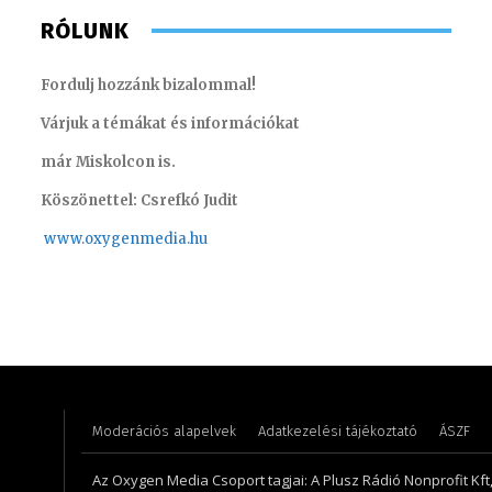
RÓLUNK
Fordulj hozzánk bizalommal!
Várjuk a témákat és információkat
már Miskolcon is.
Köszönettel: Csrefkó Judit
www.oxyge
nmedia.hu
Szabó Döníz – sales manager
Monoczk
Moderációs alapelvek
Adatkezelési tájékoztató
ÁSZF
Az Oxygen Media Csoport tagjai: A Plusz Rádió Nonprofit Kft