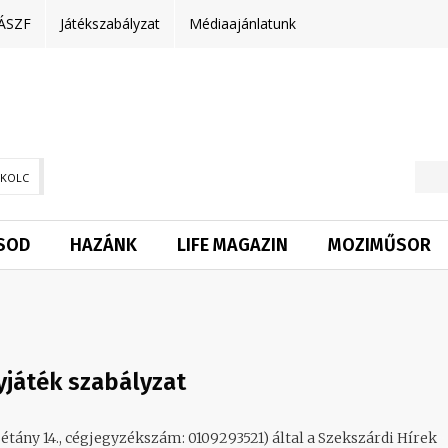
ÁSZF
Játékszabályzat
Médiaajánlatunk
SKOLC
SOD
HAZÁNK
LIFE MAGAZIN
MOZIMŰSOR
játék szabályzat
étány 14., cégjegyzékszám: 0109293521) által a Szekszárdi Hírek