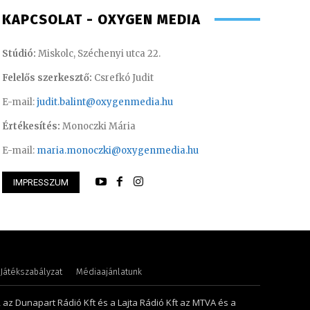
KAPCSOLAT - OXYGEN MEDIA
Stúdió:
Miskolc, Széchenyi utca 22.
Felelős szerkesztő:
Csrefkó Judit
E-mail:
judit.balint@oxygenmedia.hu
Értékesítés:
Monoczki Mária
E-mail:
maria.monoczki@oxygenmedia.hu
IMPRESSZUM
i Mária – értékesítési vezető
Scharek Zsuzsa – m
Játékszabályzat
Médiaajánlatunk
, az Dunapart Rádió Kft és a Lajta Rádió Kft az MTVA és a