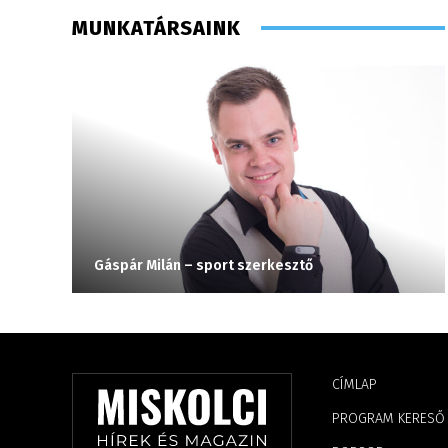
MUNKATÁRSAINK
Gáspár Milán – sport szerkesztő
CÍMLAP
PROGRAM KERESŐ