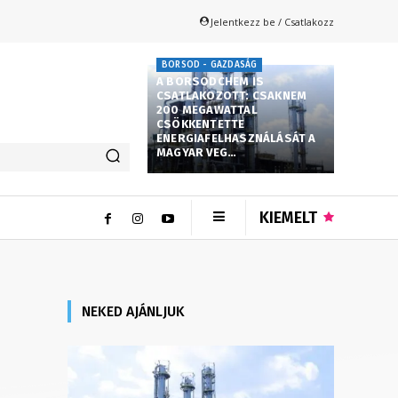
Jelentkezz be / Csatlakozz
BORSOD - GAZDASÁG
A BORSODCHEM IS
CSATLAKOZOTT: CSAKNEM
200 MEGAWATTAL
CSÖKKENTETTE
ENERGIAFELHASZNÁLÁSÁT A
MAGYAR VEG…
KIEMELT
NEKED AJÁNLJUK