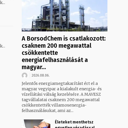
...
A BorsodChem is csatlakozott:
csaknem 200 megawattal
...
csökkentette
energiafelhasználását a
magyar...
2026.08.06.
Jelentős energiamegtakarítást ért el a
magyar vegyipar a kialakult energia- és
vízellátási válság kezelésére. A MAVESZ
tagvállalatai csaknem 200 megawattal
csökkentették villamosenergia-
felhasználásukat, ami az...
Életeket menthetsz
egyetlen véradással