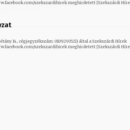
ww.facebook.com/szekszardihirek meghirdetett [Szekszárdi Hírek
yzat
étány 14., cégjegyzékszám: 0109293521) által a Szekszárdi Hírek
ww.facebook.com/szekszardihirek meghirdetett [Szekszárdi Hírek