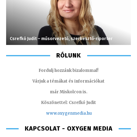
Csrefkó Judit – műsorvezető, szerkesztő-riporter
K
RÓLUNK
Fordulj hozzánk bizalommal!
Várjuk a témákat és információkat
már Miskolcon is.
Köszönettel: Csrefkó Judit
www.oxyge
nmedia.hu
KAPCSOLAT - OXYGEN MEDIA