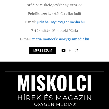
Stúdió:
Miskolc, Széchenyi utca 22.
Felelős szerkesztő:
Csrefkó Judit
E-mail:
judit.balint@oxygenmedia.hu
Értékesítés:
Monoczki Mária
E-mail:
maria.monoczki@oxygenmedia.hu
IMPRESSZUM