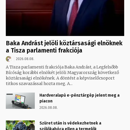
Baka Andrást jelöli köztársasági elnöknek
a Tisza parlamenti frakciója
2026.08.08.
A Tisza parlamenti frakciója Baka Andrást, a Legfelsőbb
Bíróság korábbi elnökét jelöli Magyarország következő
köztársasági elnökének. A döntést a képviselőcsoport
titkos szavazással hozta meg. A...
Hardveralapú e-pénztárgép jelent meg a
piacon
2026.08.08.
Szüret után is védekezhetnek a
szőlőkabóca ellen a termelők