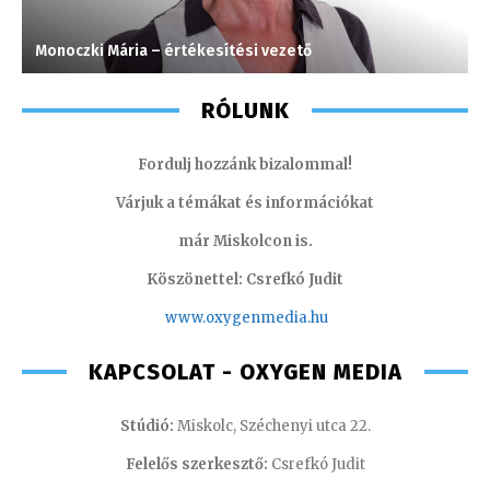
Monoczki Mária – értékesítési vezető
S
RÓLUNK
Fordulj hozzánk bizalommal!
Várjuk a témákat és információkat
már Miskolcon is.
Köszönettel: Csrefkó Judit
www.oxyge
nmedia.hu
KAPCSOLAT - OXYGEN MEDIA
Stúdió:
Miskolc, Széchenyi utca 22.
Felelős szerkesztő:
Csrefkó Judit