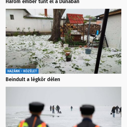
Három ember tűnt el a Dunában
HAZÁNK - KÖZÉLET
Beindult a légkör délen