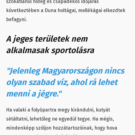
szokatlanul hideg és csapadékos időjárás
következtében a Duna holtágai, mellékágai elkezdtek
befagyni.
A jeges területek nem
alkalmasak sportolásra
"Jelenleg Magyarországon nincs
olyan szabad víz, ahol rá lehet
menni a jégre."
Ha valaki a folyópartra megy kirándulni, kutyát
sétáltatni, lehetőleg ne egyedül tegye. Ha mégis,
mindenképp szóljon hozzátartozóinak, hogy hova