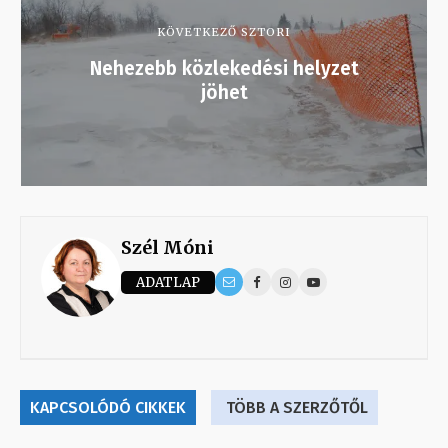
KÖVETKEZŐ SZTORI
Nehezebb közlekedési helyzet
jöhet
Szél Móni
ADATLAP
KAPCSOLÓDÓ CIKKEK
TÖBB A SZERZŐTŐL