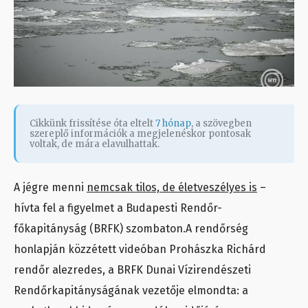
Cikkünk frissítése óta eltelt
7 hónap
, a szövegben
szereplő információk a megjelenéskor pontosak
voltak, de mára elavulhattak.
A jégre menni
nemcsak tilos, de életveszélyes is
–
hívta fel a figyelmet a Budapesti Rendőr-
főkapitányság (BRFK) szombaton.A rendőrség
honlapján közzétett videóban Prohászka Richárd
rendőr alezredes, a BRFK Dunai Vízirendészeti
Rendőrkapitányságának vezetője elmondta: a