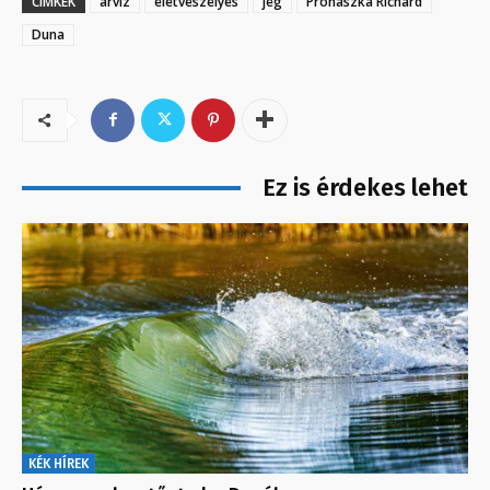
CÍMKÉK
árvíz
életveszélyes
jég
Prohászka Richárd
Duna
Ez is érdekes lehet
KÉK HÍREK