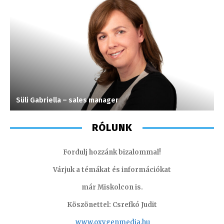
Süli Gabriella – sales manager
H
RÓLUNK
Fordulj hozzánk bizalommal!
Várjuk a témákat és információkat
már Miskolcon is.
Köszönettel: Csrefkó Judit
www.oxyge
nmedia.hu