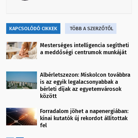
KAPCSOLÓDÓ CIKKEK
TÖBB A SZERZŐTŐL
Mesterséges intelligencia segítheti
a meddőségi centrumok munkáját
Albérletszezon: Miskolcon továbbra
is az egyik legalacsonyabbak a
bérleti díjak az egyetemvárosok
között
Forradalom jöhet a napenergiában:
kínai kutatók új rekordot állítottak
fel