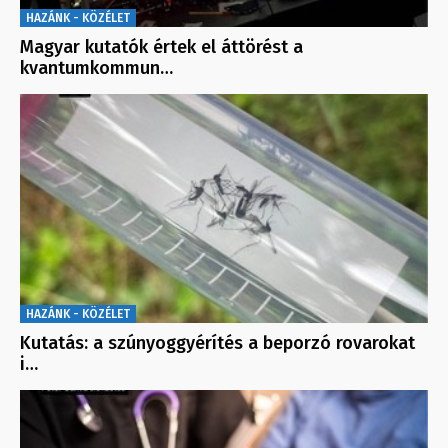
HAZÁNK - KÖZÉLET
Magyar kutatók értek el áttörést a
kvantumkommun…
HAZÁNK - KÖZÉLET
Kutatás: a szúnyoggyérítés a beporzó rovarokat
i…