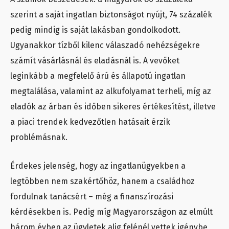
szerint a saját ingatlan biztonságot nyújt, 74 százalék
pedig mindig is saját lakásban gondolkodott.
Ugyanakkor tízből kilenc válaszadó nehézségekre
számít vásárlásnál és eladásnál is. A vevőket
leginkább a megfelelő árú és állapotú ingatlan
megtalálása, valamint az alkufolyamat terheli, míg az
eladók az árban és időben sikeres értékesítést, illetve
a piaci trendek kedvezőtlen hatásait érzik
problémásnak.
Érdekes jelenség, hogy az ingatlanügyekben a
legtöbben nem szakértőhöz, hanem a családhoz
fordulnak tanácsért – még a finanszírozási
kérdésekben is. Pedig míg Magyarországon az elmúlt
három évben az ügyletek alig felénél vettek igénybe