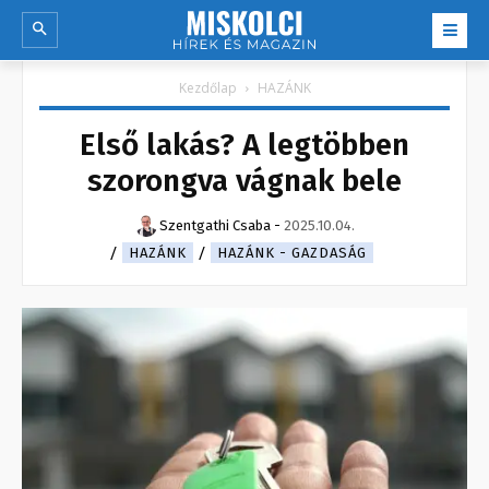
Kezdőlap
HAZÁNK
Első lakás? A legtöbben
szorongva vágnak bele
Szentgathi Csaba
-
2025.10.04.
HAZÁNK
HAZÁNK - GAZDASÁG