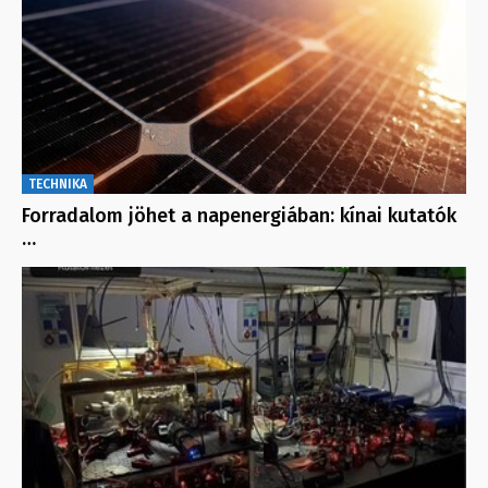
TECHNIKA
Forradalom jöhet a napenergiában: kínai kutatók
…