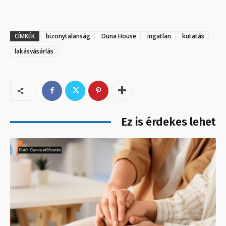
CÍMKÉK
bizonytalanság
Duna House
ingatlan
kutatás
lakásvásárlás
Ez is érdekes lehet