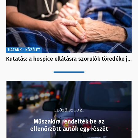
HAZÁNK - KÖZÉLET
Kutatás: a hospice ellátásra szorulók töredéke j…
ELŐZŐ SZTORI
Műszakira rendelték be az
ellenőrzött autók egy részét