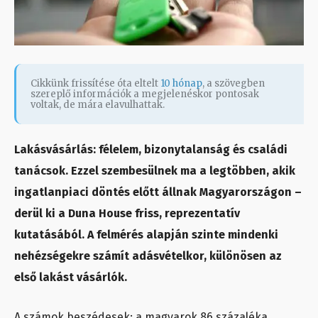
Cikkünk frissítése óta eltelt
10 hónap
, a szövegben
szereplő információk a megjelenéskor pontosak
voltak, de mára elavulhattak.
Lakásvásárlás: félelem, bizonytalanság és családi
tanácsok. Ezzel szembesülnek ma a legtöbben, akik
ingatlanpiaci döntés előtt állnak Magyarországon –
derül ki a Duna House friss, reprezentatív
kutatásából. A felmérés alapján szinte mindenki
nehézségekre számít adásvételkor, különösen az
első lakást vásárlók.
A számok beszédesek: a magyarok 86 százaléka