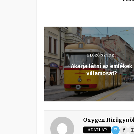
ELŐZŐ SZTORI
Akarja látni az emlékek
villamosát?
Oxygen Hirügynö
ADATLAP