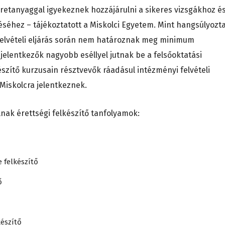
retanyaggal igyekeznek hozzájárulni a sikeres vizsgákhoz és
séhez – tájékoztatott a Miskolci Egyetem. Mint hangsúlyozta
 felvételi eljárás során nem határoznak meg minimum
lentkezők nagyobb eséllyel jutnak be a felsőoktatási
szítő kurzusain résztvevők ráadásul intézményi felvételi
iskolcra jelentkeznek.
nak érettségi felkészítő tanfolyamok:
e felkészítő
ő
készítő