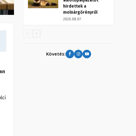
alkotópályázatot
hirdettek a
molnárgörényről
2026.08.07.
Követés:
a
ban
lci