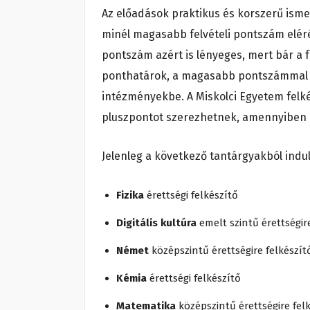
Az előadások praktikus és korszerű isme
minél magasabb felvételi pontszám eléré
pontszám azért is lényeges, mert bár a
ponthatárok, a magasabb pontszámmal je
intézményekbe. A Miskolci Egyetem felké
pluszpontot szerezhetnek, amennyiben M
Jelenleg a következő tantárgyakból indul
Fizika
érettségi felkészítő
Digitális kultúra
emelt szintű érettségir
Német
középszintű érettségire felkészít
Kémia
érettségi felkészítő
Matematika
középszintű érettségire fel