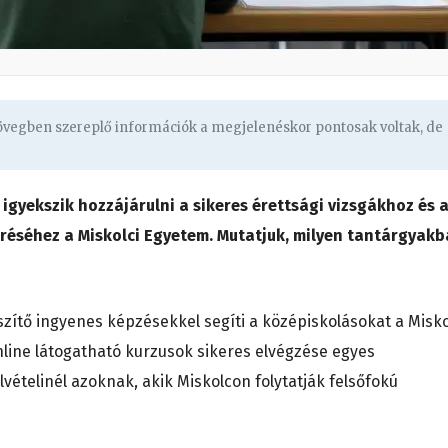
zövegben szereplő információk a megjelenéskor pontosak voltak, de
igyekszik hozzájárulni a sikeres érettsági vizsgákhoz és 
réséhez a Miskolci Egyetem. Mutatjuk, milyen tantárgyak
szítő ingyenes képzésekkel segíti a középiskolásokat a Misko
nline látogatható kurzusok sikeres elvégzése egyes
lvételinél azoknak, akik Miskolcon folytatják felsőfokú