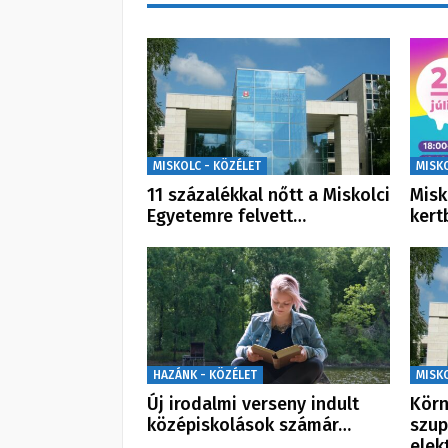
MISKOLC - KÖZÉLET
MISK
11 százalékkal nőtt a Miskolci
Misk
Egyetemre felvett…
kert
HAZÁNK - KÖZÉLET
MISK
Új irodalmi verseny indult
Körn
középiskolások számár…
szup
elek