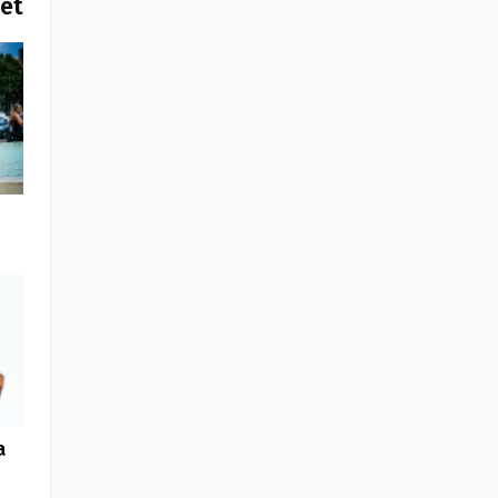
het
a