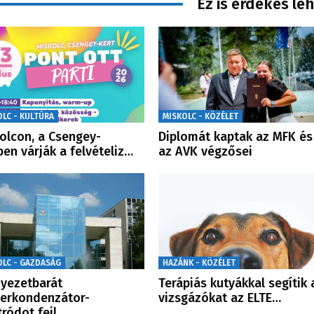
Ez is érdekes le
OLC - KULTÚRA
MISKOLC - KÖZÉLET
olcon, a Csengey-
Diplomát kaptak az MFK és
ben várják a felvételiz…
az AVK végzősei
OLC - GAZDASÁG
HAZÁNK - KÖZÉLET
yezetbarát
Terápiás kutyákkal segítik 
erkondenzátor-
vizsgázókat az ELTE…
tródot fejl…