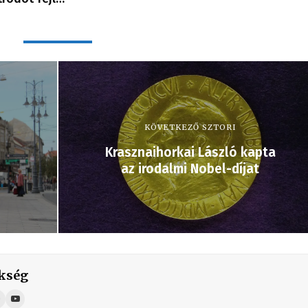
KÖVETKEZŐ SZTORI
Krasznaihorkai László kapta
az irodalmi Nobel-díjat
kség