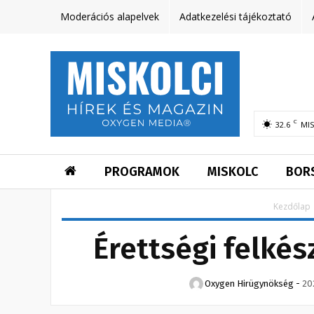
Moderációs alapelvek
Adatkezelési tájékoztató
C
32.6
MI
PROGRAMOK
MISKOLC
BOR
Kezdőlap
Érettségi felkés
Oxygen Hirügynökség
-
20