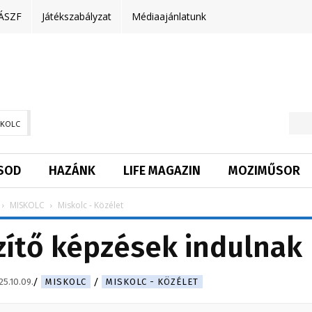
ÁSZF
Játékszabályzat
Médiaajánlatunk
SKOLC
SOD
HAZÁNK
LIFE MAGAZIN
MOZIMŰSOR
MISKOLC
Miskolc - Közélet
zítő képzések indulnak
25.10.09.
MISKOLC
MISKOLC - KÖZÉLET