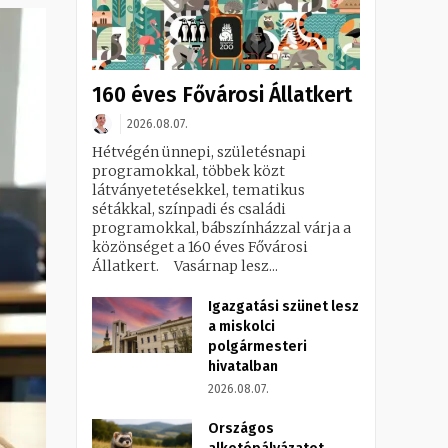
160 éves Fővárosi Állatkert
2026.08.07.
Hétvégén ünnepi, születésnapi
programokkal, többek közt
látványetetésekkel, tematikus
sétákkal, színpadi és családi
programokkal, bábszínházzal várja a
közönséget a 160 éves Fővárosi
Állatkert. Vasárnap lesz...
Igazgatási szünet lesz
a miskolci
polgármesteri
hivatalban
2026.08.07.
Országos