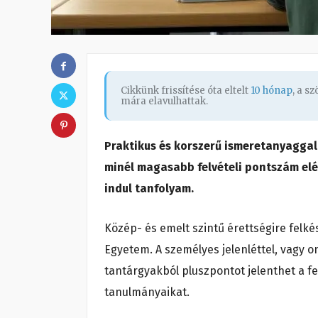
Cikkünk frissítése óta eltelt
10 hónap
, a s
mára elavulhattak.
Praktikus és korszerű ismeretanyaggal 
minél magasabb felvételi pontszám elé
indul tanfolyam.
Közép- és emelt szintű érettségire felké
Egyetem. A személyes jelenléttel, vagy o
tantárgyakból pluszpontot jelenthet a fe
tanulmányaikat.