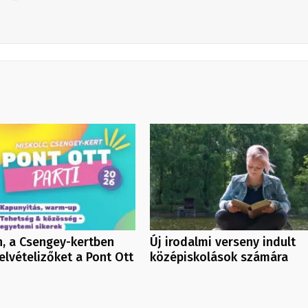
, a Csengey-kertben
Új irodalmi verseny indult
felvételizőket a Pont Ott
középiskolások számára