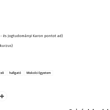
m- és Jogtudományi Karon pontot ad)
kurzus)
teli
hallgató
Miskolci Egyetem