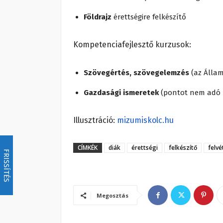
Földrajz
érettségire felkészítő
Kompetenciafejlesztő kurzusok:
Szövegértés, szövegelemzés
(az Álla
Gazdasági ismeretek
(pontot nem adó 
Illusztráció:
mizumiskolc.hu
CÍMKÉK
diák
érettségi
felkészítő
felvé
FRISSÍTÉS
Megosztás