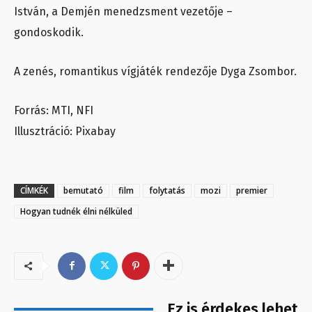
István, a Demjén menedzsment vezetője –
gondoskodik.
A zenés, romantikus vígjáték rendezője Dyga Zsombor.
Forrás: MTI, NFI
Illusztráció: Pixabay
CÍMKÉK
bemutató
film
folytatás
mozi
premier
Hogyan tudnék élni nélküled
Ez is érdekes lehet