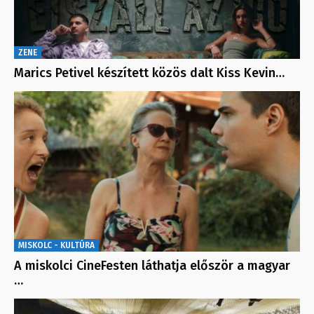
ZENE
Marics Petivel készített közös dalt Kiss Kevin…
MISKOLC - KULTÚRA
A miskolci CineFesten láthatja először a magyar
…