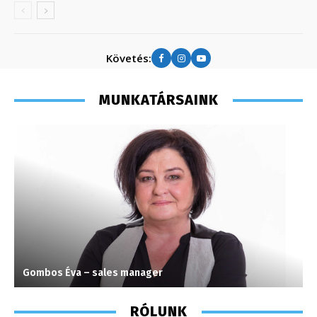
Követés:
MUNKATÁRSAINK
Gombos Éva – sales manager
T
RÓLUNK