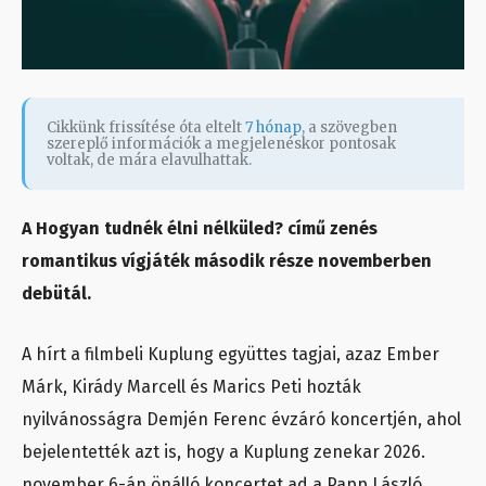
Cikkünk frissítése óta eltelt
7 hónap
, a szövegben
szereplő információk a megjelenéskor pontosak
voltak, de mára elavulhattak.
A Hogyan tudnék élni nélküled? című zenés
romantikus vígjáték második része novemberben
debütál.
A hírt a filmbeli Kuplung együttes tagjai, azaz Ember
Márk, Kirády Marcell és Marics Peti hozták
nyilvánosságra Demjén Ferenc évzáró koncertjén, ahol
bejelentették azt is, hogy a Kuplung zenekar 2026.
november 6-án önálló koncertet ad a Papp László