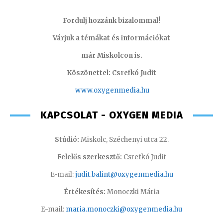
Fordulj hozzánk bizalommal!
Várjuk a témákat és információkat
már Miskolcon is.
Köszönettel: Csrefkó Judit
www.oxyge
nmedia.hu
KAPCSOLAT - OXYGEN MEDIA
Stúdió:
Miskolc, Széchenyi utca 22.
Felelős szerkesztő:
Csrefkó Judit
E-mail:
judit.balint@oxygenmedia.hu
Értékesítés:
Monoczki Mária
E-mail:
maria.monoczki@oxygenmedia.hu