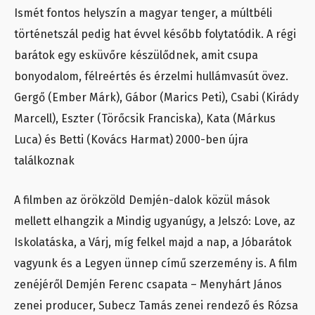
Ismét fontos helyszín a magyar tenger, a múltbéli
történetszál pedig hat évvel később folytatódik. A régi
barátok egy esküvőre készülődnek, amit csupa
bonyodalom, félreértés és érzelmi hullámvasút övez.
Gergő (Ember Márk), Gábor (Marics Peti), Csabi (Kirády
Marcell), Eszter (Törőcsik Franciska), Kata (Márkus
Luca) és Betti (Kovács Harmat) 2000-ben újra
találkoznak
A filmben az örökzöld Demjén-dalok közül mások
mellett elhangzik a Mindig ugyanúgy, a Jelszó: Love, az
Iskolatáska, a Várj, míg felkel majd a nap, a Jóbarátok
vagyunk és a Legyen ünnep című szerzemény is. A film
zenéjéről Demjén Ferenc csapata – Menyhárt János
zenei producer, Subecz Tamás zenei rendező és Rózsa