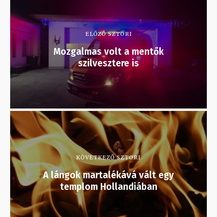
ELŐZŐ SZTORI
Mozgalmas volt a mentők
szilvesztere is
KÖVETKEZŐ SZTORI
A lángok martalékává vált egy
templom Hollandiában