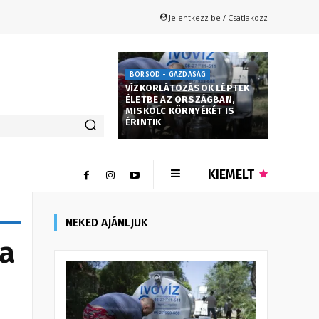
Jelentkezz be / Csatlakozz
BORSOD - GAZDASÁG
VÍZKORLÁTOZÁSOK LÉPTEK
ÉLETBE AZ ORSZÁGBAN,
MISKOLC KÖRNYÉKÉT IS
ÉRINTIK
KIEMELT
NEKED AJÁNLJUK
 a