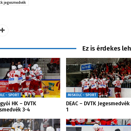
tk jegesmedvék
Ez is érdekes le
OLC - SPORT
MISKOLC - SPORT
gyói HK – DVTK
DEAC – DVTK Jegesmedvék 
esmedvék 3-4
1