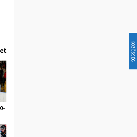
KÖZÖSSÉG
het
0-