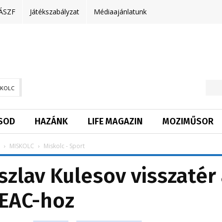
ÁSZF
Játékszabályzat
Médiaajánlatunk
SKOLC
SOD
HAZÁNK
LIFE MAGAZIN
MOZIMŰSOR
MISKOLC
Miskolc - Sport
iszlav Kulesov visszatér
EAC-hoz