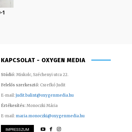
0-1
KAPCSOLAT - OXYGEN MEDIA
Stúdió:
Miskolc, Széchenyi utca 22.
Felelős szerkesztő:
Csrefkó Judit
E-mail:
judit.balint@oxygenmedia.hu
Értékesítés:
Monoczki Mária
E-mail:
maria.monoczki@oxygenmedia.hu
IMPRESSZUM
öníz – sales manager
Gombos Éva – sale