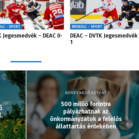
OLC - SPORT
MISKOLC - SPORT
 Jegesmedvék – DEAC 0-
DEAC – DVTK Jegesmedvék 
1
KÖVETKEZŐ SZTORI
500 millió forintra
ő
pályázhatnak az
,
önkormányzatok a felelős
állattartás érdekében