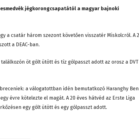
Jegesmedvék jégkorongcsapatától a magyar bajnoki
gy a csatár három szezont követően visszatér Miskolcról. A 
tszott a DEAC-ban.
alálkozón öt gólt ütött és tíz gólpasszt adott az orosz a DV
 debreceniek: a válogatottban idén bemutatkozó Haranghy Be
egy évre kötelezte el magát. A 20 éves hátvéd az Erste Liga
őzésen egy gólt ütött és egy gólpasszt adott.