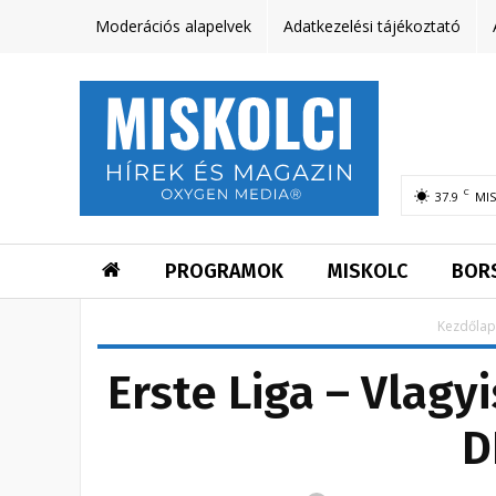
Moderációs alapelvek
Adatkezelési tájékoztató
C
37.9
MI
PROGRAMOK
MISKOLC
BOR
Kezdőlap
Erste Liga – Vlagy
D