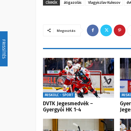
CÍMKÉK
átigazolás
Vlagyiszlav Kulesov
dv
Megosztás
FRISSÍTÉS
MISKOLC - SPORT
MISK
DVTK Jegesmedvék –
Gyer
Gyergyói HK 1-4
Jeg