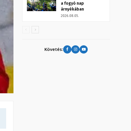
a fogyó nap
árnyékában
2026.08.05.
Követés: