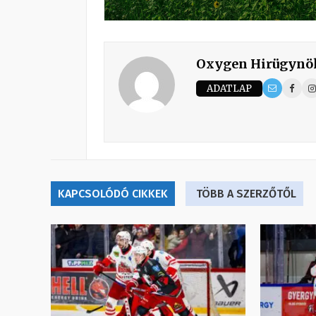
Oxygen Hirügynö
ADATLAP
KAPCSOLÓDÓ CIKKEK
TÖBB A SZERZŐTŐL