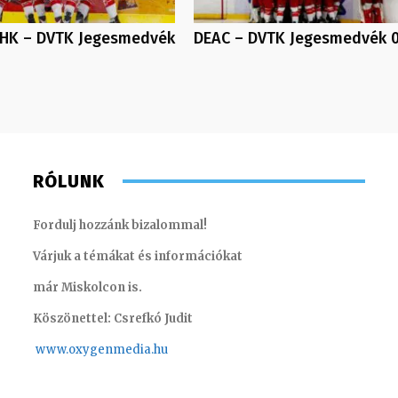
 HK – DVTK Jegesmedvék
DEAC – DVTK Jegesmedvék 
RÓLUNK
Fordulj hozzánk bizalommal!
Várjuk a témákat és információkat
már Miskolcon is.
Köszönettel: Csrefkó Judit
www.oxyge
nmedia.hu
Szentgáthi Csaba – szerkesztő-riporter
Szabó D