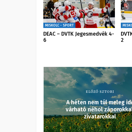
MISKOLC - SPORT
MISK
DEAC – DVTK Jegesmedvék 4-
DVTK
6
2
ELŐZŐ SZTORI
A héten nem túl meleg id
várható néhol záporokkal
zivatarokkal