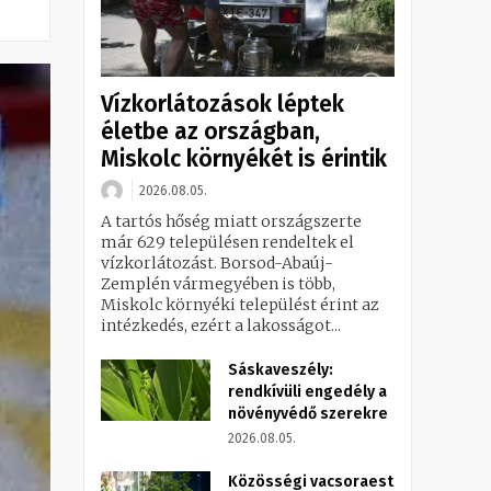
Vízkorlátozások léptek
életbe az országban,
Miskolc környékét is érintik
2026.08.05.
A tartós hőség miatt országszerte
már 629 településen rendeltek el
vízkorlátozást. Borsod-Abaúj-
Zemplén vármegyében is több,
Miskolc környéki települést érint az
intézkedés, ezért a lakosságot...
Sáskaveszély:
rendkívüli engedély a
növényvédő szerekre
2026.08.05.
Közösségi vacsoraest