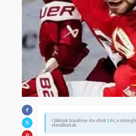
Cikkünk frissítése óta eltelt
1 év
, a szöveg
elavulhattak.