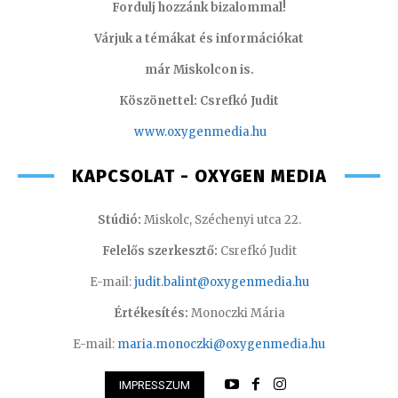
Fordulj hozzánk bizalommal!
Várjuk a témákat és információkat
már Miskolcon is.
Köszönettel: Csrefkó Judit
www.oxyge
nmedia.hu
KAPCSOLAT - OXYGEN MEDIA
Stúdió:
Miskolc, Széchenyi utca 22.
Felelős szerkesztő:
Csrefkó Judit
E-mail:
judit.balint@oxygenmedia.hu
Értékesítés:
Monoczki Mária
E-mail:
maria.monoczki@oxygenmedia.hu
IMPRESSZUM