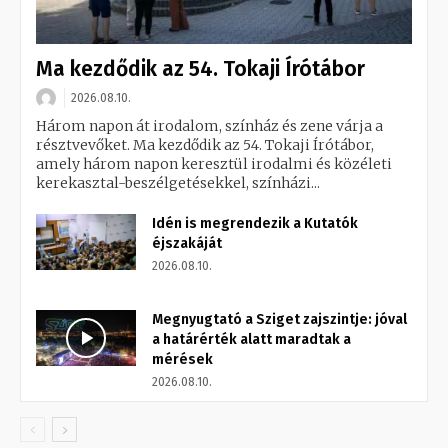
Ma kezdődik az 54. Tokaji Írótábor
2026.08.10.
Három napon át irodalom, színház és zene várja a
résztvevőket. Ma kezdődik az 54. Tokaji Írótábor,
amely három napon keresztül irodalmi és közéleti
kerekasztal-beszélgetésekkel, színházi...
Idén is megrendezik a Kutatók
éjszakáját
2026.08.10.
Megnyugtató a Sziget zajszintje: jóval
a határérték alatt maradtak a
mérések
2026.08.10.