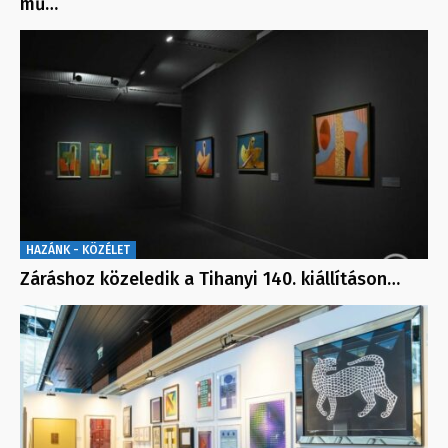
mű…
HAZÁNK - KÖZÉLET
Záráshoz közeledik a Tihanyi 140. kiállításon…