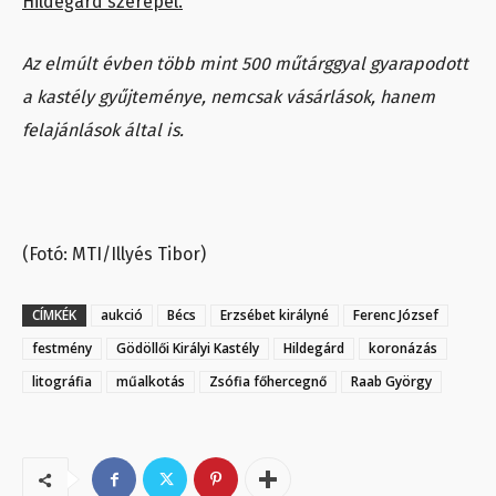
Hildegárd szerepel.
Az elmúlt évben több mint 500 műtárggyal gyarapodott
a kastély gyűjteménye, nemcsak vásárlások, hanem
felajánlások által is.
(Fotó: MTI/Illyés Tibor)
CÍMKÉK
aukció
Bécs
Erzsébet királyné
Ferenc József
festmény
Gödöllői Királyi Kastély
Hildegárd
koronázás
litográfia
műalkotás
Zsófia főhercegnő
Raab György