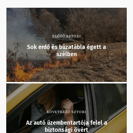
ELŐZŐ SZTORI
Sok erdő és búzatábla égett a
szélben
KÖVETKEZŐ SZTORI
Az autó üzembentartója felel a
biztonsági övért