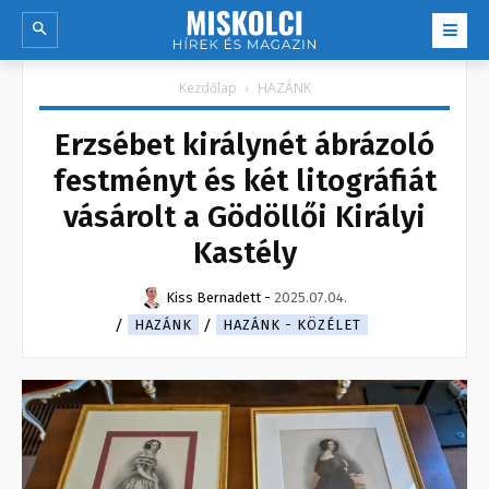
Kezdőlap
HAZÁNK
Erzsébet királynét ábrázoló
festményt és két litográfiát
vásárolt a Gödöllői Királyi
Kastély
Kiss Bernadett
-
2025.07.04.
HAZÁNK
HAZÁNK - KÖZÉLET