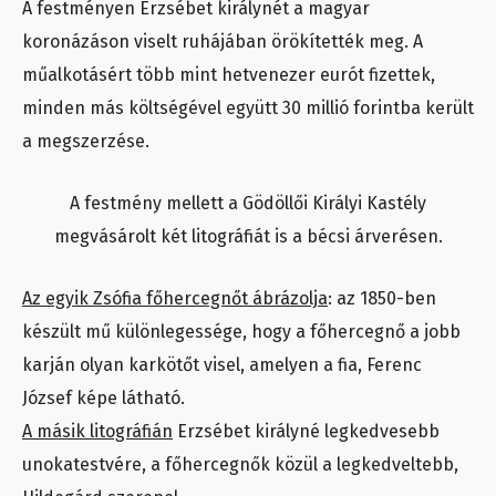
A festményen Erzsébet királynét a magyar
koronázáson viselt ruhájában örökítették meg. A
műalkotásért több mint hetvenezer eurót fizettek,
minden más költségével együtt 30 millió forintba került
a megszerzése.
A festmény mellett a Gödöllői Királyi Kastély
megvásárolt két litográfiát is a bécsi árverésen.
Az egyik Zsófia főhercegnőt ábrázolja
: az 1850-ben
készült mű különlegessége, hogy a főhercegnő a jobb
karján olyan karkötőt visel, amelyen a fia, Ferenc
József képe látható.
A másik litográfián
Erzsébet királyné legkedvesebb
unokatestvére, a főhercegnők közül a legkedveltebb,