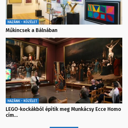
HAZÁNK - KÖZÉLET
Műkincsek a Bálnában
HAZÁNK - KÖZÉLET
LEGO-kockákból építik meg Munkácsy Ecce Homo
cím…