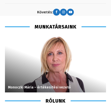
Követés:
MUNKATÁRSAINK
Monoczki Mária – értékesítési vezető
V
RÓLUNK