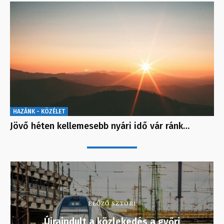
HAZÁNK - KÖZÉLET
Jövő héten kellemesebb nyári idő vár ránk…
ELŐZŐ SZTORI
Újraindult a közlekedés a győri