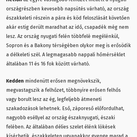
országrészben kevesebb napsütés várható, az ország
északkeleti részein a pára és köd feloszlását követően
akár estig derült maradhat az idő, csapadék még nem
lesz. Az ország nyugati felén többfelé megélénkül,
Sopron és a Bakony térségében olykor meg is erősödik
a délkeleti szél. A legmagasabb nappali hőmérséklet
általában 11 és 16 fok között várható.
Kedden
mindenütt erősen megnövekszik,
megvastagszik a felhőzet, többnyire erősen felhős
vagy borult lesz az ég, legfeljebb átmeneti
szakadozások lehetnek. Eső, záporeső előfordulhat,
nagyobb eséllyel az ország északnyugati, északi
felében. Az általában délies szelet élénk lökések
kísérhetik, északkeleten ugyanakkor gyenge marad a