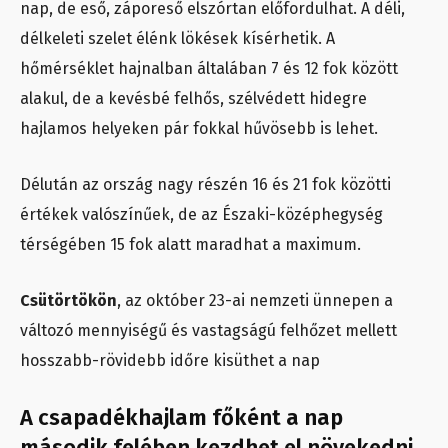
nap, de eső, záporeső elszórtan előfordulhat. A déli,
délkeleti szelet élénk lökések kísérhetik. A
hőmérséklet hajnalban általában 7 és 12 fok között
alakul, de a kevésbé felhős, szélvédett hidegre
hajlamos helyeken pár fokkal hűvösebb is lehet.
Délután az ország nagy részén 16 és 21 fok közötti
értékek valószínűek, de az Északi-középhegység
térségében 15 fok alatt maradhat a maximum.
Csütörtökön
, az október 23-ai nemzeti ünnepen a
változó mennyiségű és vastagságú felhőzet mellett
hosszabb-rövidebb időre kisüthet a nap
A csapadékhajlam főként a nap
második felében kezdhet el növekedni.