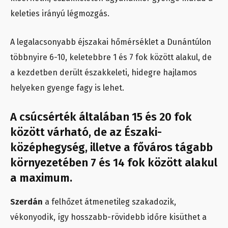
keleties irányú légmozgás.
A legalacsonyabb éjszakai hőmérséklet a Dunántúlon
többnyire 6-10, keletebbre 1 és 7 fok között alakul, de
a kezdetben derült északkeleti, hidegre hajlamos
helyeken gyenge fagy is lehet.
A csúcsérték általában 15 és 20 fok
között várható, de az Északi-
középhegység, illetve a főváros tágabb
környezetében 7 és 14 fok között alakul
a maximum.
Szerdán
a felhőzet átmenetileg szakadozik,
vékonyodik, így hosszabb-rövidebb időre kisüthet a