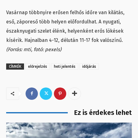
Vasárnap többnyire erősen felhős időre van kilátás,
eső, záporeső több helyen előfordulhat. A nyugati,
északnyugati szelet élénk, helyenként erős lökések
kísérik. Hajnalban 4-12, délután 11-17 fok valószínű.
(Forrás: mti, fotó: pexels)
CÍMKÉK
előrejelzés
heti jelentés
időjárás
Ez is érdekes lehet