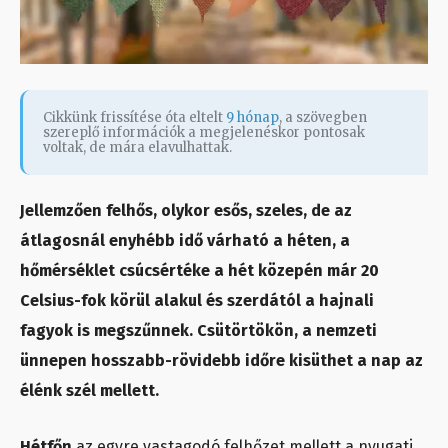
Cikkünk frissítése óta eltelt
9 hónap
, a szövegben
szereplő információk a megjelenéskor pontosak
voltak, de mára elavulhattak.
Jellemzően felhős, olykor esős, szeles, de az
átlagosnál enyhébb idő várható a héten, a
hőmérséklet csúcsértéke a hét közepén már 20
Celsius-fok körül alakul és szerdától a hajnali
fagyok is megszűnnek. Csütörtökön, a nemzeti
ünnepen hosszabb-rövidebb időre kisüthet a nap az
élénk szél mellett.
Hétfőn
az egyre vastagodó felhőzet mellett a nyugati