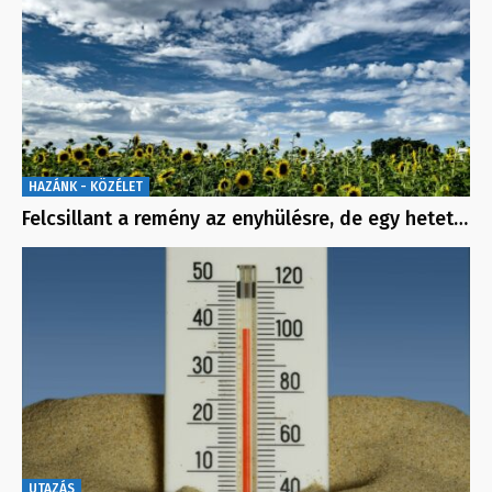
HAZÁNK - KÖZÉLET
Felcsillant a remény az enyhülésre, de egy hetet…
UTAZÁS