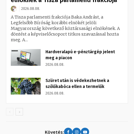
elnöknek a Tisza parlamenti frakciója
2026.08.08.
A Tisza parlamenti frakciója Baka Andrást, a
Legfelsőbb Bíróság korábbi elnökét jelöli
Magyarország következő köztársasági elnökének. A
döntést a képviselőcsoport titkos szavazással hozta
meg. A...
Hardveralapú e-pénztárgép jelent
meg a piacon
2026.08.08.
Szüret után is védekezhetnek a
szőlőkabóca ellen a termelők
2026.08.08.
Követés: