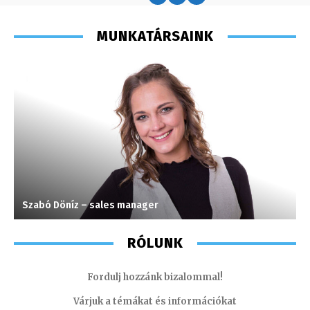
MUNKATÁRSAINK
Szabó Döníz – sales manager
G
RÓLUNK
Fordulj hozzánk bizalommal!
Várjuk a témákat és információkat