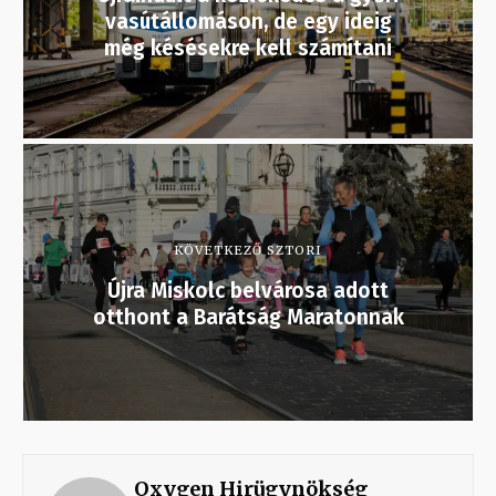
vasútállomáson, de egy ideig
még késésekre kell számítani
KÖVETKEZŐ SZTORI
Újra Miskolc belvárosa adott
otthont a Barátság Maratonnak
Oxygen Hirügynökség