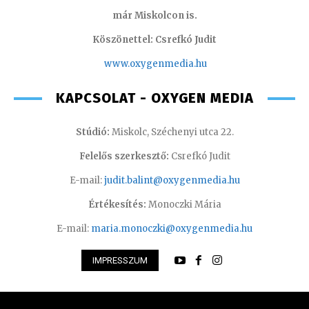
már Miskolcon is.
Köszönettel: Csrefkó Judit
www.oxyge
nmedia.hu
KAPCSOLAT - OXYGEN MEDIA
Stúdió:
Miskolc, Széchenyi utca 22.
Felelős szerkesztő:
Csrefkó Judit
E-mail:
judit.balint@oxygenmedia.hu
Értékesítés:
Monoczki Mária
E-mail:
maria.monoczki@oxygenmedia.hu
IMPRESSZUM