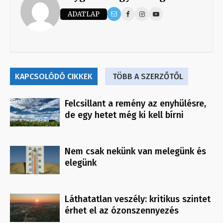
ADATLAP
KAPCSOLÓDÓ CIKKEK
TÖBB A SZERZŐTŐL
Felcsillant a remény az enyhülésre,
de egy hetet még ki kell bírni
Nem csak nekünk van melegünk és
elegünk
Láthatatlan veszély: kritikus szintet
érhet el az ózonszennyezés