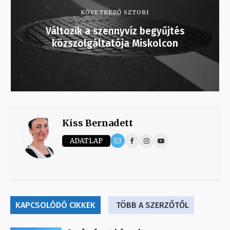
KÖVETKEZŐ SZTORI
Változik a szennyvíz begyűjtés
közszolgáltatója Miskolcon
Kiss Bernadett
ADATLAP
KAPCSOLÓDÓ CIKKEK
TÖBB A SZERZŐTŐL