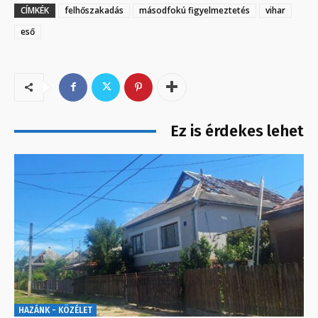
CÍMKÉK
felhőszakadás
másodfokú figyelmeztetés
vihar
eső
Ez is érdekes lehet
HAZÁNK - KÖZÉLET