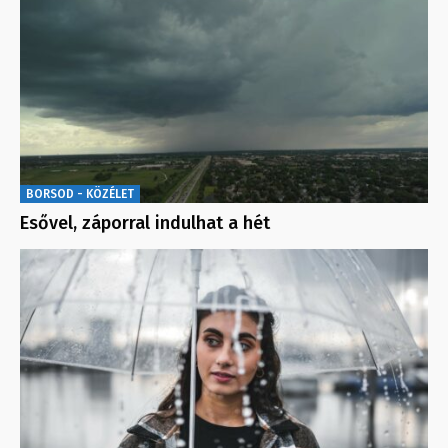
BORSOD - KÖZÉLET
Esővel, záporral indulhat a hét