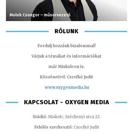
Molek Csongor – műsorvezető
S
RÓLUNK
Fordulj hozzánk bizalommal!
Várjuk a témákat és információkat
már Miskolcon is.
Köszönettel: Csrefkó Judit
www.oxyge
nmedia.hu
KAPCSOLAT - OXYGEN MEDIA
Stúdió:
Miskolc, Széchenyi utca 22.
Felelős szerkesztő:
Csrefkó Judit