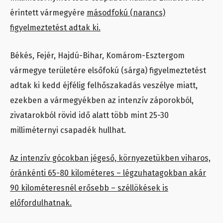
érintett vármegyére
másodfokú (narancs)
figyelmeztetést adtak ki.
Békés, Fejér, Hajdú-Bihar, Komárom-Esztergom
vármegye területére elsőfokú (sárga) figyelmeztetést
adtak ki kedd éjfélig felhőszakadás veszélye miatt,
ezekben a vármegyékben az intenzív záporokból,
zivatarokból rövid idő alatt több mint 25-30
milliméternyi csapadék hullhat.
Az intenzív gócokban jégeső, környezetükben viharos,
óránkénti 65-80 kilométeres – légzuhatagokban akár
90 kilométeresnél erősebb – széllökések is
előfordulhatnak.