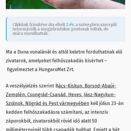
Cikkünk frissítése óta eltelt
2 év
, a szövegben szereplő
információk a megjelenéskor pontosak voltak, de
mára elavulhattak.
Ma a Duna vonalánál és attól keletre fordulhatnak elő
zivatarok, amelyeket felhőszakadás kísérhet –
figyelmeztet a HungaroMet Zrt.
A veszélyjelzés szerint B
ács-Kiskun, Borsod-Abaúj-
Zemplén, Csongrád-Csanád, Heves, Jász-Nagykun-
Szolnok, Nógrád és Pest vármegyében
kell július 23-án
kedden felhőszakadásra számítani, az intenzív
záporokból, zivatarokból rövid idő alatt 50
milliméternyinél több csapadék hullhat. Emiatt a hét