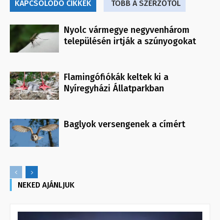
KAPCSOLÓDÓ CIKKEK
TÖBB A SZERZŐTŐL
Nyolc vármegye negyvenhárom
településén irtják a szúnyogokat
Flamingófiókák keltek ki a
Nyíregyházi Állatparkban
Baglyok versengenek a címért
NEKED AJÁNLJUK