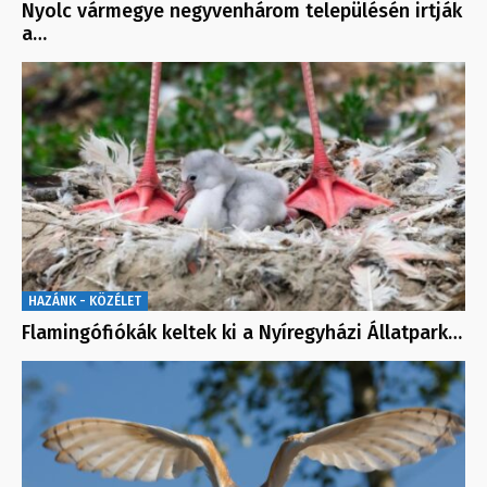
Nyolc vármegye negyvenhárom településén irtják
a…
HAZÁNK - KÖZÉLET
Flamingófiókák keltek ki a Nyíregyházi Állatpark…