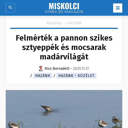
Kezdőlap
HAZÁNK
Felmérték a pannon szikes
sztyeppék és mocsarak
madárvilágát
Kiss Bernadett
-
2025.11.27.
HAZÁNK
HAZÁNK - KÖZÉLET