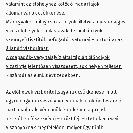
valamint az élőhelyhez kötődő madárfajok
állományának csökkenése.
Mára gyakorlatilag csak a folyók, illetve a mesterséges
vizes élőhelyek – halastavak, termálkifolyók,
szennyvíztisztítók befogadó csatornái – biztosítanak
állandó vízborítást.
A csapadék- vagy talajvíz által táplált élőhelyek
vízszintje jelentősen visszaesett, sok helyen teljesen
kiszáradt az elmúlt évtizedekben.
Az élőhelyek vízborítottságának csökkenése miatt
egyre nagyobb veszélyben vannak a földön fészkelő
parti madarak, védelmük érdekében a projekt
keretében fészekvédőeszközt fejlesztettek a hazai
viszonyoknak megfelelően, melyet úgy tűnik