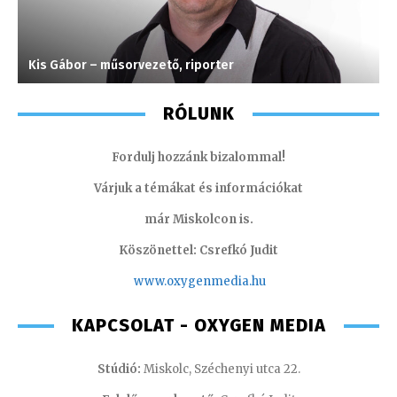
Kis Gábor – műsorvezető, riporter
C
RÓLUNK
Fordulj hozzánk bizalommal!
Várjuk a témákat és információkat
már Miskolcon is.
Köszönettel: Csrefkó Judit
www.oxyge
nmedia.hu
KAPCSOLAT - OXYGEN MEDIA
Stúdió:
Miskolc, Széchenyi utca 22.