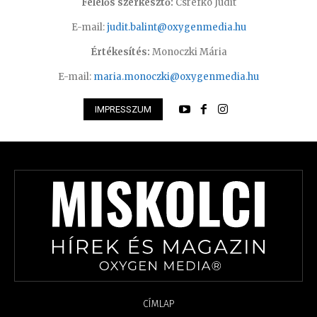
Felelős szerkesztő:
Csrefkó Judit
E-mail:
judit.balint@oxygenmedia.hu
Értékesítés:
Monoczki Mária
E-mail:
maria.monoczki@oxygenmedia.hu
IMPRESSZUM
CÍMLAP