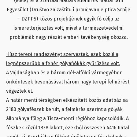
(MME) és a Szerbiai Madárvédelmi és Madártani
Egyesület (Društvo za zaštitu i proučavanje ptica Srbije
– DZPPS) közös projektjének egyik fő célja az
ismeretterjesztés volt, mivel a természetvédelmi
problémák nagy részét emberi tevékenység okozza.
Húsz terepi rendezvényt szerveztek, ezek közül a
legnépszerűbb a fehér gólyafiókák gyűrűzése volt.
A Vajdaságban és a három dél-alföldi vármegyében
önkéntesek bevonásával három nagy terepi felmérést
végeztek el.
A határ menti térségben elkészített közös adatbázisa
2180 gólyafészek került, a felmérés szerint a gólyák
állománya főleg a Tisza-menti régióhoz kapcsolódik. A
fészkek közül 1838 lakott, ezekből összesen 4416 fiatal
repült ki. Szerbiában főként épületeken fészkelnek a