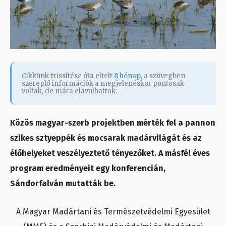
Cikkünk frissítése óta eltelt
8 hónap
, a szövegben
szereplő információk a megjelenéskor pontosak
voltak, de mára elavulhattak.
Közös magyar-szerb projektben mérték fel a pannon
szikes sztyeppék és mocsarak madárvilágát és az
élőhelyeket veszélyeztető tényezőket. A másfél éves
program eredményeit egy konferencián,
Sándorfalván mutatták be.
A Magyar Madártani és Természetvédelmi Egyesület