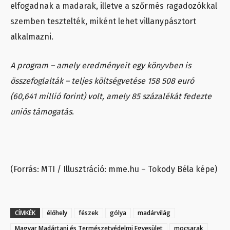
elfogadnak a madarak, illetve a szőrmés ragadozókkal
szemben tesztelték, miként lehet villanypásztort
alkalmazni.
A program – amely eredményeit egy könyvben is
összefoglalták – teljes költségvetése 158 508 euró
(60,641 millió forint) volt, amely 85 százalékát fedezte
uniós támogatás
.
(Forrás: MTI / Illusztráció: mme.hu – Tokody Béla képe)
CÍMKÉK
élőhely
fészek
gólya
madárvilág
Magyar Madártani és Természetvédelmi Egyesület
mocsarak