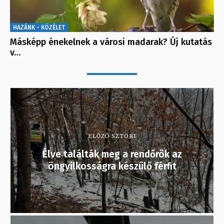
HAZÁNK - KÖZÉLET
Másképp énekelnek a városi madarak? Új kutatás
v…
ELŐZŐ SZTORI
Élve találták meg a rendőrök az
öngyilkosságra készülő férfit