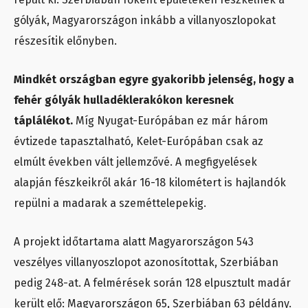
gólyák, Magyarországon inkább a villanyoszlopokat
részesítik előnyben.
Mindkét országban egyre gyakoribb jelenség, hogy a
fehér gólyák hulladéklerakókon keresnek
táplálékot.
Míg Nyugat-Európában ez már három
évtizede tapasztalható, Kelet-Európában csak az
elmúlt években vált jellemzővé. A megfigyelések
alapján fészkeikről akár 16-18 kilométert is hajlandók
repülni a madarak a szeméttelepekig.
A projekt időtartama alatt Magyarországon 543
veszélyes villanyoszlopot azonosítottak, Szerbiában
pedig 248-at. A felmérések során 128 elpusztult madár
került elő: Magyarországon 65, Szerbiában 63 példány.