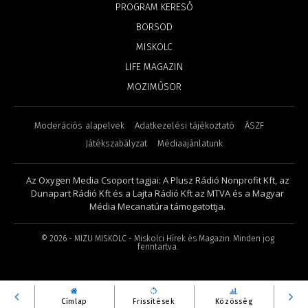
PROGRAM KERESŐ
BORSOD
MISKOLC
LIFE MAGAZIN
MOZIMŰSOR
Moderációs alapelvek
Adatkezelési tájékoztató
ÁSZF
Játékszabályzat
Médiaajánlatunk
Az Oxygen Media Csoport tagjai: A Plusz Rádió Nonprofit Kft, az
Dunapart Rádió Kft és a Lajta Rádió Kft az MTVA és a Magyar
Média Mecanatúra támogatottja.
©
2026
- MIZU MISKOLC - Miskolci Hírek és Magazin. Minden jog
fenntartva.
Címlap
Frissítések
Közösség