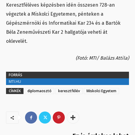
Keresztféléves képzésben idén összesen 728-an
végeztek a Miskolci Egyetemen, pénteken a
Gépészmérnöki és Informatikai Kar 234 és a Bartók
Béla Zeneművészeti Kar 2 hallgatója veheti át
oklevelét.
(Fotó: MTI/ Balázs Attila)
FORRÁS
MTI.HU
CÍMKÉK
diplomaosztó
keresztfélév
Miskolci Egyetem