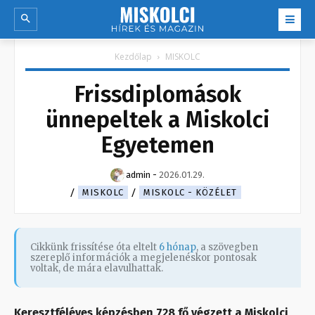
Kezdőlap
MISKOLC
Frissdiplomások
ünnepeltek a Miskolci
Egyetemen
admin
-
2026.01.29.
MISKOLC
MISKOLC - KÖZÉLET
Cikkünk frissítése óta eltelt
6 hónap
, a szövegben
szereplő információk a megjelenéskor pontosak
voltak, de mára elavulhattak.
Keresztféléves képzésben 728 fő végzett a Miskolci