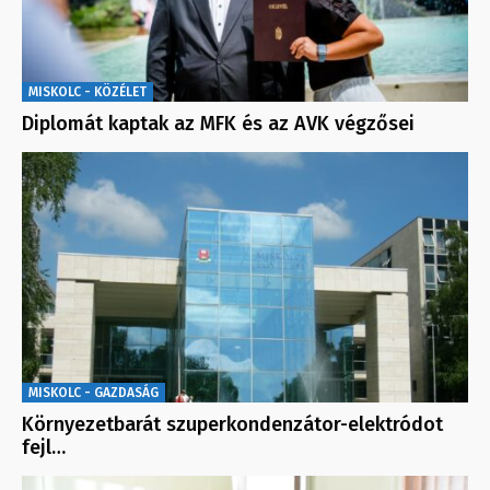
MISKOLC - KÖZÉLET
Diplomát kaptak az MFK és az AVK végzősei
MISKOLC - GAZDASÁG
Környezetbarát szuperkondenzátor-elektródot
fejl…