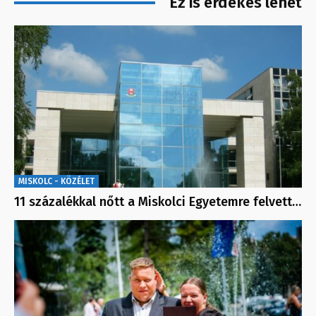
Ez is érdekes lehet
MISKOLC - KÖZÉLET
11 százalékkal nőtt a Miskolci Egyetemre felvett…