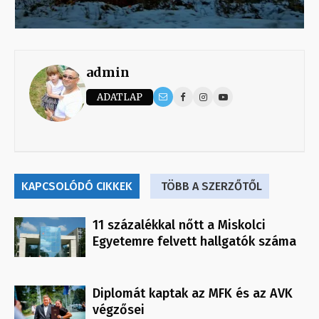
admin
ADATLAP
KAPCSOLÓDÓ CIKKEK
TÖBB A SZERZŐTŐL
11 százalékkal nőtt a Miskolci
Egyetemre felvett hallgatók száma
Diplomát kaptak az MFK és az AVK
végzősei