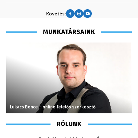
Követés:
MUNKATÁRSAINK
Lukács Bence – online felelős szerkesztő
M
RÓLUNK