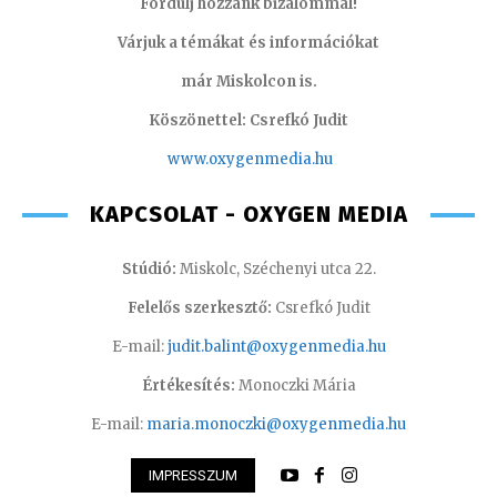
Fordulj hozzánk bizalommal!
Várjuk a témákat és információkat
már Miskolcon is.
Köszönettel: Csrefkó Judit
www.oxyge
nmedia.hu
KAPCSOLAT - OXYGEN MEDIA
Stúdió:
Miskolc, Széchenyi utca 22.
Felelős szerkesztő:
Csrefkó Judit
E-mail:
judit.balint@oxygenmedia.hu
Értékesítés:
Monoczki Mária
E-mail:
maria.monoczki@oxygenmedia.hu
IMPRESSZUM