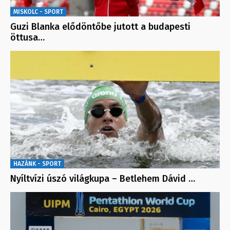
MISKOLC - SPORT
Guzi Blanka elődöntőbe jutott a budapesti
öttusa…
HAZÁNK - SPORT
Nyíltvízi úszó világkupa – Betlehem Dávid …