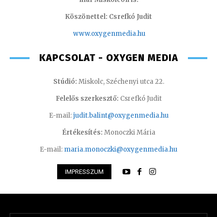
Köszönettel: Csrefkó Judit
www.oxyge
nmedia.hu
KAPCSOLAT - OXYGEN MEDIA
Stúdió:
Miskolc, Széchenyi utca 22.
Felelős szerkesztő:
Csrefkó Judit
E-mail:
judit.balint@oxygenmedia.hu
Értékesítés:
Monoczki Mária
E-mail:
maria.monoczki@oxygenmedia.hu
IMPRESSZUM