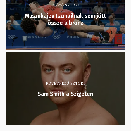
ELŐZŐ SZTORI
Muszukajev Iszmailnak sem jött
össze a bronz
KÖVETKEZŐ SZTORI
Sam Smith a Szigeten