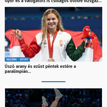
Győr és a válogatott is csillagos ötösre vizsgáz…
HAZÁNK - SPORT
Úszó arany és ezüst péntek estére a
paralimpián…