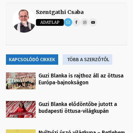
Szentgathi Csaba
ADATLAP
KAPCSOLÓDÓ CIKKEK
TÖBB A SZERZŐTŐL
Guzi Blanka is rajthoz áll az öttusa
Európa-bajnokságon
Guzi Blanka elődöntőbe jutott a
budapesti öttusa-világkupán
Nyíltvízi úszó világkupa – Betlehem