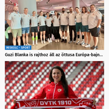
MISKOLC - SPORT
Guzi Blanka is rajthoz áll az öttusa Európa-bajn…