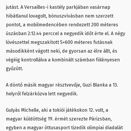
jutást. A Versailles-i kastély parkjában vasárnap
hibátlanul lovagolt, bónuszvívásban nem szerzett
pontot, a mobilmedencében rendezett 200 méteres
úszásban 2:12.44 perccel a negyedik időt érte el. A négy
lövészettel megszakított 5×600 méteres futásnak
másodikként vágott neki, de gyorsan az élre állt, és
végéig kontrollálva a kombinált számban fölényesen
győzött.
A döntő másik magyar résztvevője, Guzi Blanka a 13.
helyről felzárkózva lett negyedik.
Gulyás Michelle, aki a tokiói játékokon 12. volt, a
magyar küldöttség 19. érmét szerezte Párizsban,
egyben a magyar öttusasport tizedik olimpiai diadalát