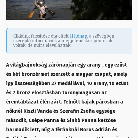
Cikkünk frissítése óta eltelt
11 hónap
, a szövegben
szereplő információk a megjelenéskor pontosak
voltak, de mára elavulhattak.
A világbajnokság zárónapján egy arany-, egy ezüst-
és két bronzérmet szerzett a magyar csapat, amely
így összességében 27 medáliával, 10 arany, 10 ezüst
és 7 bronz elosztásban toronymagasan az
éremtáblázat élén zárt. Felnőtt kajak párosban a
nőknél Kiszli Vanda és Szerafin Zsófia egysége
második, Csépe Panna és Sinkó Panna kettőse
harmadik lett, míg a férfiaknál Boros Adrián és