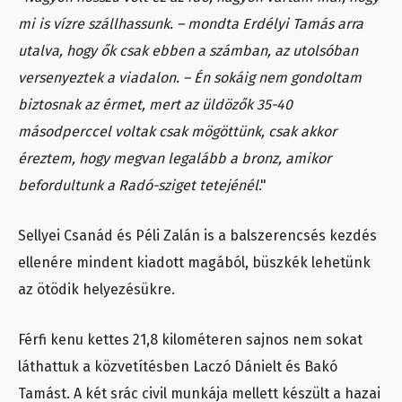
mi is vízre szállhassunk. – mondta Erdélyi Tamás arra
utalva, hogy ők csak ebben a számban, az utolsóban
versenyeztek a viadalon. – Én sokáig nem gondoltam
biztosnak az érmet, mert az üldözők 35-40
másodperccel voltak csak mögöttünk, csak akkor
éreztem, hogy megvan legalább a bronz, amikor
befordultunk a Radó-sziget tetejénél
."
Sellyei Csanád és Péli Zalán is a balszerencsés kezdés
ellenére mindent kiadott magából, büszkék lehetünk
az ötödik helyezésükre.
Férfi kenu kettes 21,8 kilométeren sajnos nem sokat
láthattuk a közvetítésben Laczó Dánielt és Bakó
Tamást. A két srác civil munkája mellett készült a hazai