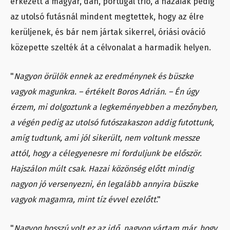
érkezett a magyar, dán, portugál trió, a hazaiak pedig
az utolsó futásnál mindent megtettek, hogy az élre
kerüljenek, és bár nem jártak sikerrel, óriási ováció
közepette szelték át a célvonalat a harmadik helyen.
"
Nagyon örülök ennek az eredménynek és büszke
vagyok magunkra. – értékelt Boros Adrián. – Én úgy
érzem, mi dolgoztunk a legkeményebben a mezőnyben,
a végén pedig az utolsó futószakaszon addig futottunk,
amíg tudtunk, ami jól sikerült, nem voltunk messze
attól, hogy a célegyenesre mi forduljunk be először.
Hajszálon múlt csak. Hazai közönség előtt mindig
nagyon jó versenyezni, én legalább annyira büszke
vagyok magamra, mint tíz évvel ezelőtt
."
"
Nagyon hosszú volt ez az idő, nagyon vártam már, hogy