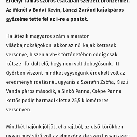
Erdélyi Tamás szoros csatában szerzett bronzérmet.
Az ifiknél a Budai Kevin, Lánczi Zaránd kajakpáros
győzelme tette fel az i-re a pontot.
Ha létezik magyaros szám a maraton
világbajnokságokon, akkor az női kajak kettesek
versenye, hiszen a vb-k történetében eddig csak
kétszer fordult elő, hogy nem volt dobogósunk. Itt
Győrben viszont mindkét egységünk érdekelt volt az
eredményhirdetésnél, ugyanis a Szerafin Zsófia, Kiszli
Vanda páros második, a Sinkó Panna, Csépe Panna
kettős pedig harmadik lett a 25,5 kilométeres
versenyen.
Mindkét hajónk jól jött el a rajtból, az első körökben
ugyan még sűrű volt az élmezőny, de szép lassan azért