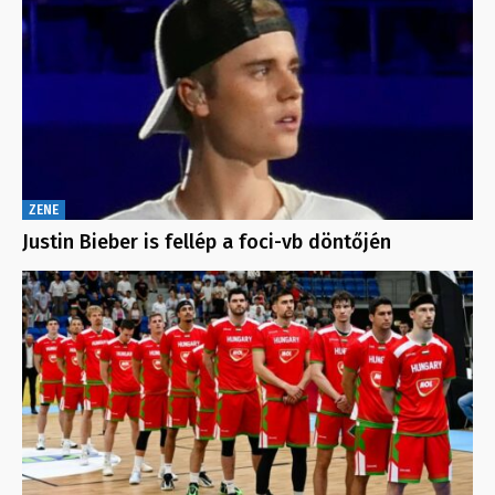
ZENE
Justin Bieber is fellép a foci-vb döntőjén