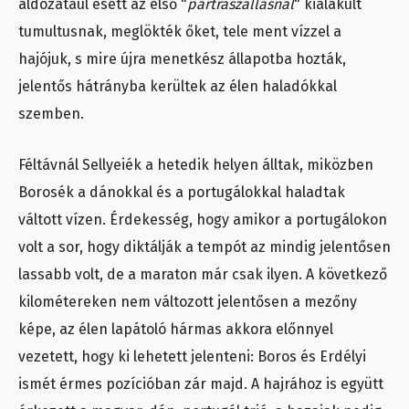
áldozatául esett az első "
partraszállásnál
" kialakult
tumultusnak, meglökték őket, tele ment vízzel a
hajójuk, s mire újra menetkész állapotba hozták,
jelentős hátrányba kerültek az élen haladókkal
szemben.
Féltávnál Sellyeiék a hetedik helyen álltak, miközben
Borosék a dánokkal és a portugálokkal haladtak
váltott vízen. Érdekesség, hogy amikor a portugálokon
volt a sor, hogy diktálják a tempót az mindig jelentősen
lassabb volt, de a maraton már csak ilyen. A következő
kilométereken nem változott jelentősen a mezőny
képe, az élen lapátoló hármas akkora előnnyel
vezetett, hogy ki lehetett jelenteni: Boros és Erdélyi
ismét érmes pozícióban zár majd. A hajrához is együtt