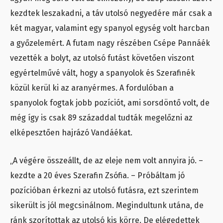
kezdtek leszakadni, a táv utolsó negyedére már csak a
két magyar, valamint egy spanyol egység volt harcban
a győzelemért. A futam nagy részében Csépe Pannáék
vezették a bolyt, az utolsó futást követően viszont
egyértelművé vált, hogy a spanyolok és Szerafinék
közül kerül ki az aranyérmes. A fordulóban a
spanyolok fogtak jobb pozíciót, ami sorsdöntő volt, de
még így is csak 89 századdal tudták megelőzni az
elképesztően hajrázó Vandáékat.
„A végére összeállt, de az eleje nem volt annyira jó. –
kezdte a 20 éves Szerafin Zsófia. – Próbáltam jó
pozícióban érkezni az utolsó futásra, ezt szerintem
sikerült is jól megcsinálnom. Megindultunk utána, de
ránk szorítottak az utolsó kis körre. De elégedettek