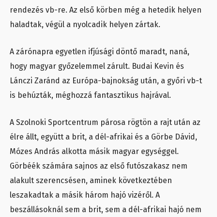
rendezés vb-re. Az első körben még a hetedik helyen
haladtak, végül a nyolcadik helyen zártak.
A zárónapra egyetlen ifjúsági döntő maradt, naná,
hogy magyar győzelemmel zárult. Budai Kevin és
Lánczi Zaránd az Európa-bajnokság után, a győri vb-t
is behúzták, méghozzá fantasztikus hajrával.
A Szolnoki Sportcentrum párosa rögtön a rajt után az
élre állt, együtt a brit, a dél-afrikai és a Görbe Dávid,
Mózes András alkotta másik magyar egységgel.
Görbéék számára sajnos az első futószakasz nem
alakult szerencsésen, aminek következtében
leszakadtak a másik három hajó vizéről. A
beszállásoknál sem a brit, sem a dél-afrikai hajó nem