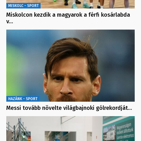
MISKOLC - SPORT
Miskolcon kezdik a magyarok a férfi kosárlabda
v…
HAZÁNK - SPORT
Messi tovább növelte világbajnoki gólrekordját…