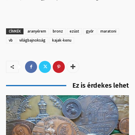
CÍMKÉK
aranyérem
bronz
ezüst
győr
maratoni
vb
világbajnokság
kajak-kenu
Ez is érdekes lehet