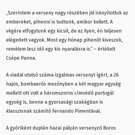
„Szerintem a verseny nagy részében jól irányítottuk az
embereket, pihenni is tudtunk, amikor kellett. A
végére elfogytunk egy kicsit, de ez ilyen, én teljesen
elégedett vagyok. Most egy hónap pihenőt kiveszek,
remélem lesz idő egy kis nyaralásra is.” – értékelt
Csépe Panna.
A viadal utolsó száma izgalmas versenyt ígért, a 26
hajós, bombaerős mezőnyben a két magyar egység
mellett ott volt a háromszoros címvédő portugál
egység is, benne a gyorsasági szakágban is
klasszisnak számító Fernando Pimentával.
A győriként duplán hazai pályán versenyző Boros