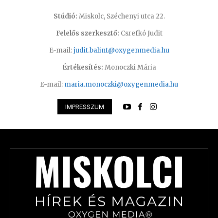
Stúdió:
Miskolc, Széchenyi utca 22.
Felelős szerkesztő:
Csrefkó Judit
E-mail:
judit.balint@oxygenmedia.hu
Értékesítés:
Monoczki Mária
E-mail:
maria.monoczki@oxygenmedia.hu
IMPRESSZUM