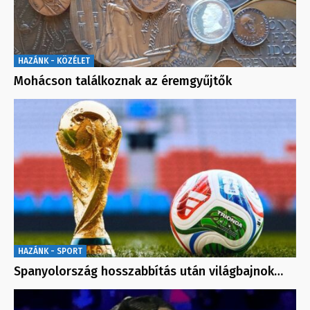
HAZÁNK - KÖZÉLET
Mohácson találkoznak az éremgyűjtők
HAZÁNK - SPORT
Spanyolország hosszabbítás után világbajnok…