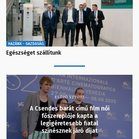
HAZÁNK - GAZDASÁG
Egészséget szállítunk
ELŐZŐ SZTORI
A Csendes barát című film női
főszereplője kapta a
legígéretesebb fiatal
színésznek járó díjat