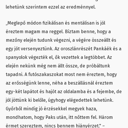
lehetünk szerintem ezzel az eredménnyel.
„Meglepő módon fizikálisan és mentálisan is jól
éreztem magam ma reggel. Bíztam benne, hogy a
mezőny elején tudunk végezni, a végére összeállt és
egy jót versenyeztünk. Az oroszlánrészét Pankáék és a
spanyolok végezték el, ők vezettek a legtöbbet. Az
elején nekünk még nem állt össze, de próbáltunk
tapadni. A futószakaszokat most nem éreztem, hogy
az erősségünk lenne, néha a beszállásnál éreztem
egy-két lapátot és hajót az oldalamba és a fejembe, de
jól jöttünk ki belőle, úgyhogy elégedettek lehetünk.
Győrből mindig jó érzésekkel megyek haza,
mondhatom, hogy Paks után, itt nőttem fel. Három
érmet szereztem, nincs bennem hiányérzet." –