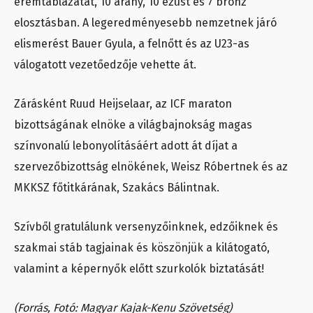
éremtáblázatát, 10 arany, 10 ezüst és 7 bronz
elosztásban. A legeredményesebb nemzetnek járó
elismerést Bauer Gyula, a felnőtt és az U23-as
válogatott vezetőedzője vehette át.
Zárásként Ruud Heijselaar, az ICF maraton
bizottságának elnöke a világbajnokság magas
színvonalú lebonyolításáért adott át díjat a
szervezőbizottság elnökének, Weisz Róbertnek és az
MKKSZ főtitkárának, Szakács Bálintnak.
Szívből gratulálunk versenyzőinknek, edzőiknek és
szakmai stáb tagjainak és köszönjük a kilátogató,
valamint a képernyők előtt szurkolók biztatását!
(Forrás, Fotó: Magyar Kajak-Kenu Szövetség)