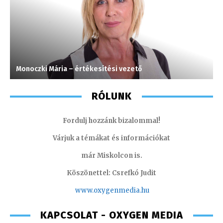
Monoczki Mária – értékesítési vezető
S
RÓLUNK
Fordulj hozzánk bizalommal!
Várjuk a témákat és információkat
már Miskolcon is.
Köszönettel: Csrefkó Judit
www.oxyge
nmedia.hu
KAPCSOLAT - OXYGEN MEDIA