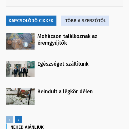
KAPCSOLÓDÓ CIKKEK
TÖBB A SZERZŐTŐL
Mohácson találkoznak az
éremgyűjtők
Egészséget szállítunk
Beindult a légkör délen
NEKED AJÁNLJUK