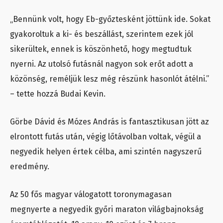
„Bennünk volt, hogy Eb-győztesként jöttünk ide. Sokat
gyakoroltuk a ki- és beszállást, szerintem ezek jól
sikerültek, ennek is köszönhető, hogy megtudtuk
nyerni. Az utolsó futásnál nagyon sok erőt adott a
közönség, reméljük lesz még részünk hasonlót átélni.”
– tette hozzá Budai Kevin.
Görbe Dávid és Mózes András is fantasztikusan jött az
elrontott futás után, végig lőtávolban voltak, végül a
negyedik helyen értek célba, ami szintén nagyszerű
eredmény.
Az 50 fős magyar válogatott toronymagasan
megnyerte a negyedik győri maraton világbajnokság