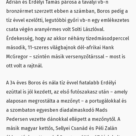
Adrián és Erdélyi Tamás párosa a tavalyi vb-n
bronzérmet szerzett ebben a számban, Boros pedig a
tíz évvel ezelőtti, legutóbbi győri vb-n egy emlékezetes
csata végén aranyérmes volt Solti Lászlóval.
Érdekesség, hogy az akkor néhány tizedmásodperccel
második, 11-szeres világbajnok dél-afrikai Hank
McGregor – szintén másik versenyzőtárssal – most is
ott volt a rajtnál.
A 34 éves Boros és nála tíz évvel fiatalabb Erdélyi
ezúttal is jól kezdett, az első futószakasz után – amely
alaposan megrostálta a mezőnyt – a portugálokkal és
a szombaton egyesben diadalmaskodó Mads
Pedersen vezette dánokkal ellépett a mezőnytől. A
másik magyar kettős, Sellyei Csanád és Péli Zalán