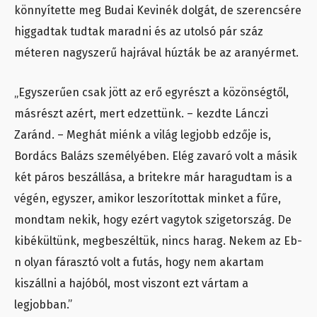
könnyítette meg Budai Kevinék dolgát, de szerencsére
higgadtak tudtak maradni és az utolsó pár száz
méteren nagyszerű hajrával húzták be az aranyérmet.
„Egyszerűen csak jött az erő egyrészt a közönségtől,
másrészt azért, mert edzettünk. – kezdte Lánczi
Zaránd. – Meghát miénk a világ legjobb edzője is,
Bordács Balázs személyében. Elég zavaró volt a másik
két páros beszállása, a britekre már haragudtam is a
végén, egyszer, amikor leszorítottak minket a fűre,
mondtam nekik, hogy ezért vagytok szigetország. De
kibékültünk, megbeszéltük, nincs harag. Nekem az Eb-
n olyan fárasztó volt a futás, hogy nem akartam
kiszállni a hajóból, most viszont ezt vártam a
legjobban.”