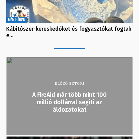
KÉK HÍREK
Kábítószer-kereskedőket és fogyasztókat fogtak
e…
ELŐZŐ SZTORI
A FireAid már több mint 100
millió dollárral segíti az
áldozatokat