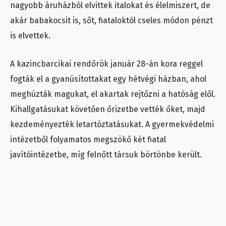
nagyobb áruházból elvittek italokat és élelmiszert, de
akár babakocsit is, sőt, fiataloktól cseles módon pénzt
is elvettek.
A kazincbarcikai rendőrök január 28-án kora reggel
fogták el a gyanúsítottakat egy hétvégi házban, ahol
meghúzták magukat, el akartak rejtőzni a hatóság elől.
Kihallgatásukat követően őrizetbe vették őket, majd
kezdeményezték letartóztatásukat. A gyermekvédelmi
intézetből folyamatos megszökő két fiatal
javítóintézetbe, míg felnőtt társuk börtönbe került.