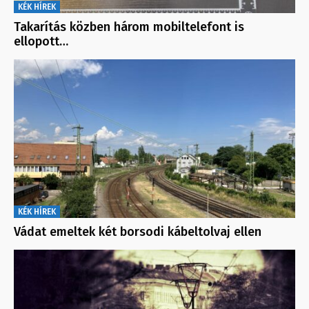
KÉK HÍREK
Takarítás közben három mobiltelefont is
ellopott…
KÉK HÍREK
Vádat emeltek két borsodi kábeltolvaj ellen