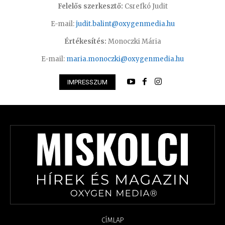
Felelős szerkesztő:
Csrefkó Judit
E-mail:
judit.balint@oxygenmedia.hu
Értékesítés:
Monoczki Mária
E-mail:
maria.monoczki@oxygenmedia.hu
IMPRESSZUM
CÍMLAP