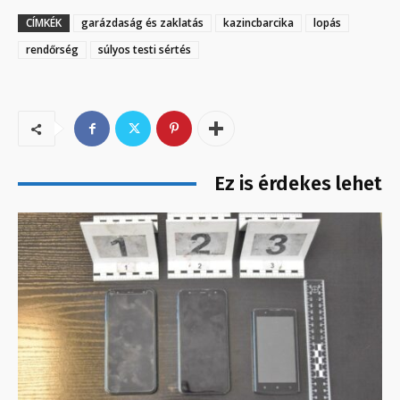
CÍMKÉK
garázdaság és zaklatás
kazincbarcika
lopás
rendőrség
súlyos testi sértés
Ez is érdekes lehet