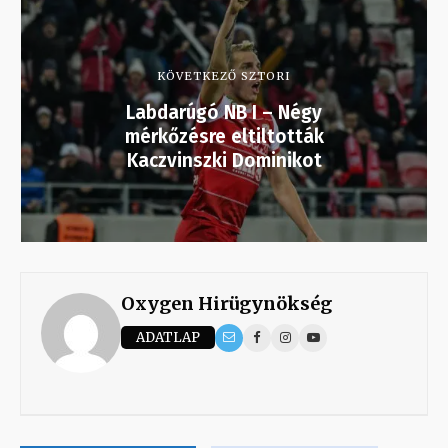
KÖVETKEZŐ SZTORI
Labdarúgó NB I – Négy
mérkőzésre eltiltották
Kaczvinszki Dominikot
Oxygen Hirügynökség
ADATLAP