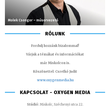
Molek Csongor – műsorvezető
H
RÓLUNK
Fordulj hozzánk bizalommal!
Várjuk a témákat és információkat
már Miskolcon is.
Köszönettel: Csrefkó Judit
www.oxyge
nmedia.hu
KAPCSOLAT - OXYGEN MEDIA
Stúdió:
Miskolc, Széchenyi utca 22.