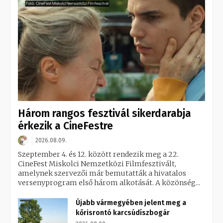
Három rangos fesztivál sikerdarabja
érkezik a CineFestre
2026.08.09.
Szeptember 4. és 12. között rendezik meg a 22.
CineFest Miskolci Nemzetközi Filmfesztivált,
amelynek szervezői már bemutatták a hivatalos
versenyprogram első három alkotását. A közönség...
Újabb vármegyében jelent meg a
kőrisrontó karcsúdíszbogár