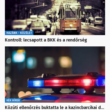
HAZÁNK - KÖZÉLET
Kontroll: lecsapott a BKK és a rendőrség
KÉK HÍREK
Közúti ellenőrzés buktatta le a kazincbarcikai d…