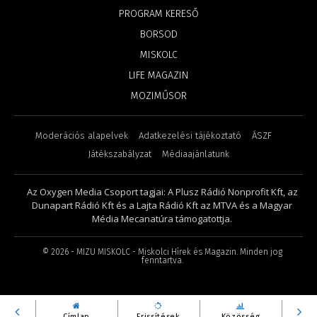
PROGRAM KERESŐ
BORSOD
MISKOLC
LIFE MAGAZIN
MOZIMŰSOR
Moderációs alapelvek
Adatkezelési tájékoztató
ÁSZF
Játékszabályzat
Médiaajánlatunk
Az Oxygen Media Csoport tagjai: A Plusz Rádió Nonprofit Kft, az
Dunapart Rádió Kft és a Lajta Rádió Kft az MTVA és a Magyar
Média Mecanatúra támogatottja.
©
2026
- MIZU MISKOLC - Miskolci Hírek és Magazin. Minden jog
fenntartva.
Címlap
Frissítések
Közösség