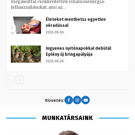
megawattal csökkentették villamosenergia-
felhasználásukat, ami az...
Életeket menthetsz egyetlen
véradással
2026.08.06.
Ingyenes nyitónapokkal debütál
Eplény új bringapályája
2026.08.06.
Követés:
MUNKATÁRSAINK