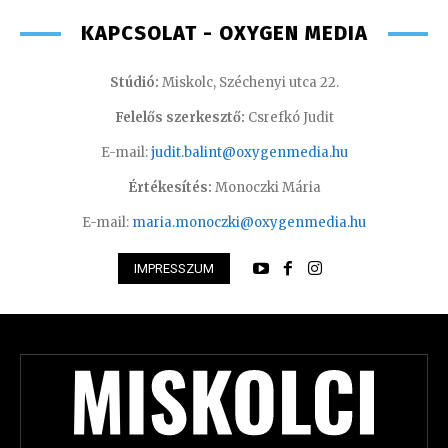
KAPCSOLAT - OXYGEN MEDIA
Stúdió:
Miskolc, Széchenyi utca 22.
Felelős szerkesztő:
Csrefkó Judit
E-mail:
judit.balint@oxygenmedia.hu
Értékesítés:
Monoczki Mária
E-mail:
maria.monoczki@oxygenmedia.hu
IMPRESSZUM