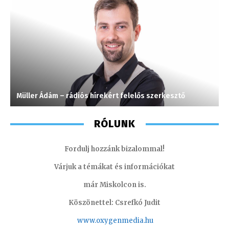
Müller Ádám – rádiós hírekért felelős szerkesztő
M
RÓLUNK
Fordulj hozzánk bizalommal!
Várjuk a témákat és információkat
már Miskolcon is.
Köszönettel: Csrefkó Judit
www.oxyge
nmedia.hu