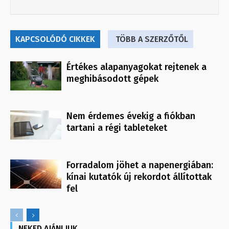
KAPCSOLÓDÓ CIKKEK
TÖBB A SZERZŐTŐL
Értékes alapanyagokat rejtenek a
meghibásodott gépek
Nem érdemes évekig a fiókban
tartani a régi tableteket
Forradalom jöhet a napenergiában:
kínai kutatók új rekordot állítottak
fel
NEKED AJÁNLJUK