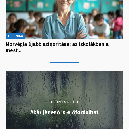
TECHNIKA
Norvégia újabb szigorítása: az iskolákban a
mest…
ELŐZŐ SZTORI
Akár jégeső is előfordulhat