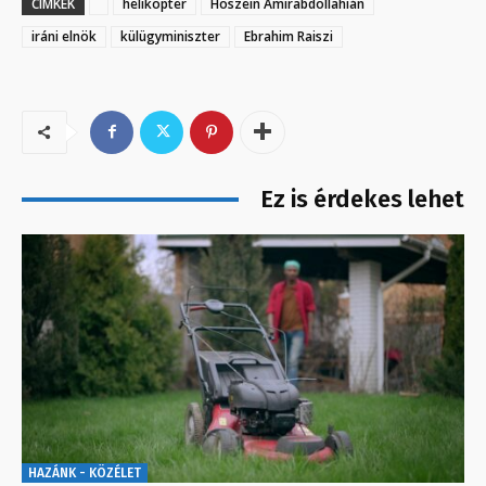
CÍMKÉK
helikopter
Hoszein Amirabdollahián
iráni elnök
külügyminiszter
Ebrahim Raiszi
Ez is érdekes lehet
HAZÁNK - KÖZÉLET