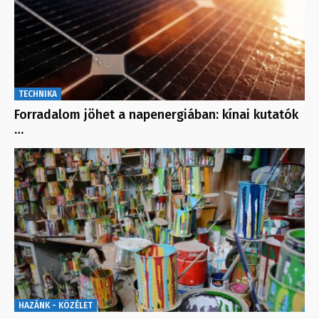
TECHNIKA
Forradalom jöhet a napenergiában: kínai kutatók
…
HAZÁNK - KÖZÉLET