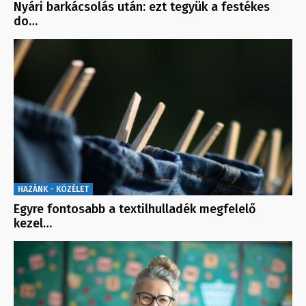
Nyári barkácsolás után: ezt tegyük a festékes
do…
HAZÁNK - KÖZÉLET
Egyre fontosabb a textilhulladék megfelelő
kezel…