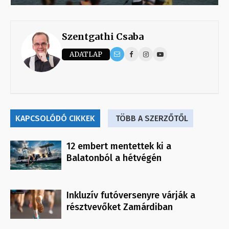
Szentgathi Csaba
ADATLAP
KAPCSOLÓDÓ CIKKEK
TÖBB A SZERZŐTŐL
12 embert mentettek ki a
Balatonból a hétvégén
Inkluzív futóversenyre várják a
résztvevőket Zamárdiban