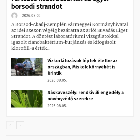
borsodi strandot
2026.08.05.
A Borsod-Abaúj-Zemplén Vármegyei Kormányhivatal
az idei szezon végéig bezáratta az arlói Suvadás Liget
Strandot. A döntést laboratóriumi vizsgálatokkal
igazolt cianobaktérium-burjánzás és kifogásolt
klorofill-a érték...
Vízkorlátozások léptek életbe az
országban, Miskolc környékét is
érintik
2026.08.05.
Sáskaveszély: rendkívüli engedély a
növényvédő szerekre
2026.08.05.