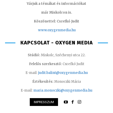
Várjuk a témákat és információkat
már Miskolcon is.
Köszönettel: Csrefkó Judit
www.oxyge
nmedia.hu
KAPCSOLAT - OXYGEN MEDIA
Stúdió:
Miskolc, Széchenyi utca 22.
Felelős szerkesztő:
Csrefkó Judit
E-mail:
judit.balint@oxygenmedia.hu
Értékesítés:
Monoczki Mária
E-mail:
maria.monoczki@oxygenmedia.hu
IMPRESSZUM