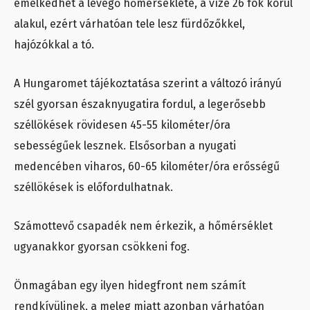
emelkedhet a levegő hőmérséklete, a vízé 26 fok körül
alakul, ezért várhatóan tele lesz fürdőzőkkel,
hajózókkal a tó.
A Hungaromet tájékoztatása szerint a változó irányú
szél gyorsan északnyugatira fordul, a legerősebb
széllökések rövidesen 45-55 kilométer/óra
sebességűek lesznek. Elsősorban a nyugati
medencében viharos, 60-65 kilométer/óra erősségű
széllökések is előfordulhatnak.
Számottevő csapadék nem érkezik, a hőmérséklet
ugyanakkor gyorsan csökkeni fog.
Önmagában egy ilyen hidegfront nem számít
rendkívülinek, a meleg miatt azonban várhatóan