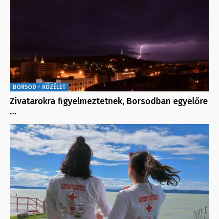
BORSOD - KÖZÉLET
Zivatarokra figyelmeztetnek, Borsodban egyelőre
…