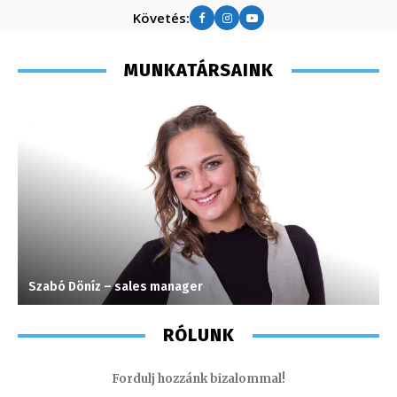
Követés:
MUNKATÁRSAINK
Szabó Döníz – sales manager
A
RÓLUNK
Fordulj hozzánk bizalommal!