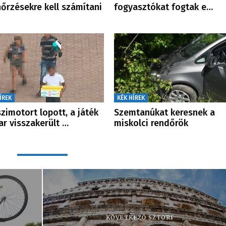
nőrzésekre kell számítani
fogyasztókat fogtak e…
ÍREK
KÉK HÍREK
zimotort lopott, a játék
Szemtanúkat keresnek a
r visszakerült …
miskolci rendőrök
KÖVETKEZŐ SZTORI