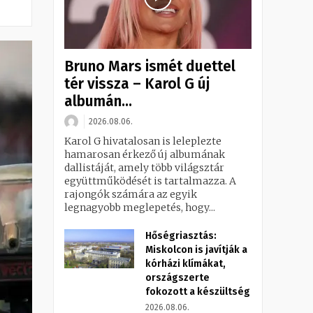
Bruno Mars ismét duettel
tér vissza – Karol G új
albumán...
2026.08.06.
Karol G hivatalosan is leleplezte
hamarosan érkező új albumának
dallistáját, amely több világsztár
együttműködését is tartalmazza. A
rajongók számára az egyik
legnagyobb meglepetés, hogy...
Hőségriasztás:
Miskolcon is javítják a
kórházi klímákat,
országszerte
fokozott a készültség
2026.08.06.