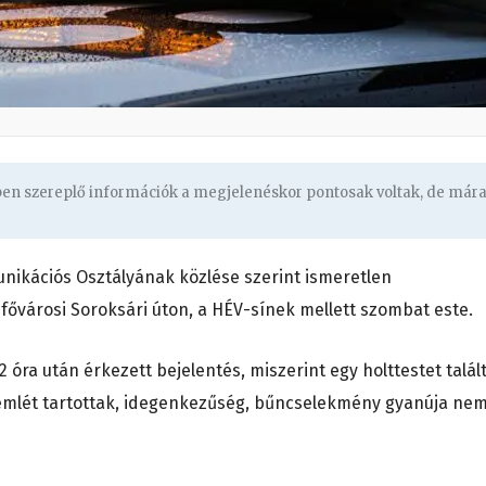
gben szereplő információk a megjelenéskor pontosak voltak, de már
ikációs Osztályának közlése szerint ismeretlen
fővárosi Soroksári úton, a HÉV-sínek mellett szombat este.
2 óra után érkezett bejelentés, miszerint egy holttestet talál
zemlét tartottak, idegenkezűség, bűncselekmény gyanúja ne