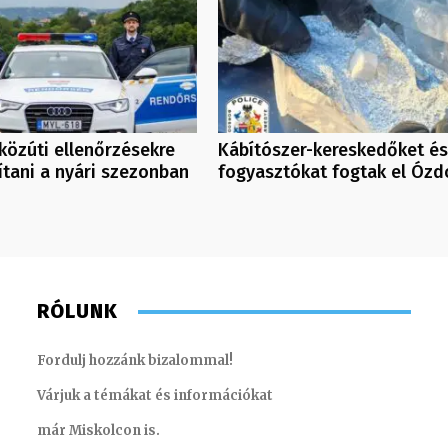
közúti ellenőrzésekre
Kábítószer-kereskedőket és
ítani a nyári szezonban
fogyasztókat fogtak el Ózd
RÓLUNK
Fordulj hozzánk bizalommal!
Várjuk a témákat és információkat
már Miskolcon is.