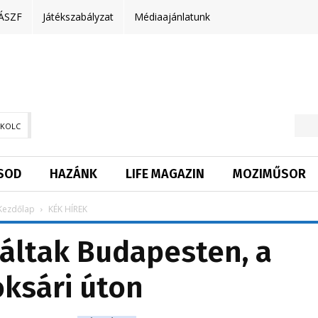
ÁSZF
Játékszabályzat
Médiaajánlatunk
SKOLC
SOD
HAZÁNK
LIFE MAGAZIN
MOZIMŰSOR
Kezdőlap
KÉK HÍREK
láltak Budapesten, a
ksári úton