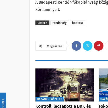
A Budapesti Rendőr-főkapitányság köziga
körülményeit.
CÍMKÉK
rendőrség
holttest
Megosztás
HAZÁNK - KÖZÉLET
HAZÁ
FRISSÍTÉS
Kontroll: lecsapott a BKK és
Foko