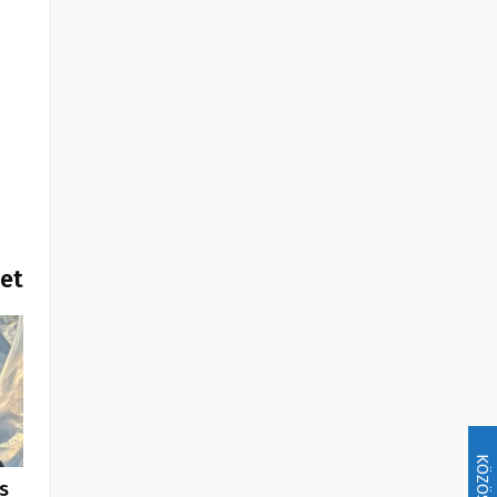
het
KÖZÖSSÉG
s