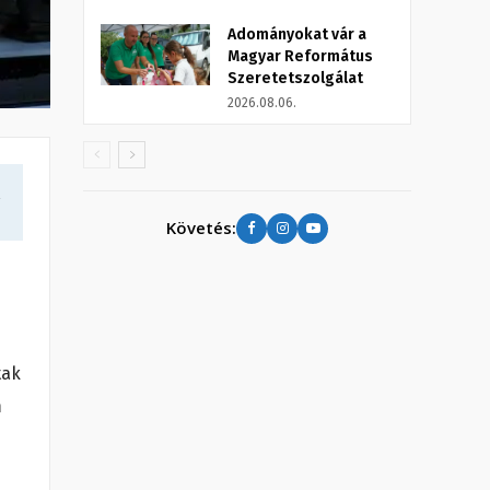
Adományokat vár a
Magyar Református
Szeretetszolgálat
2026.08.06.
a
Követés:
tak
m