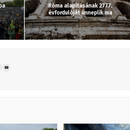
ba
Róma alapításának 2777.
évfordulóját ünneplik ma