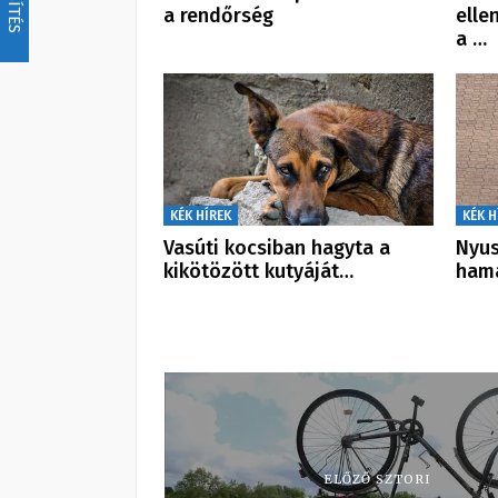
a rendőrség
elle
a …
KÉK HÍREK
KÉK H
Vasúti kocsiban hagyta a
Nyus
kikötözött kutyáját…
hama
ELŐZŐ SZTORI