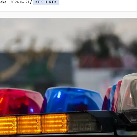
beka
-
2024.04.21.
KÉK HÍREK