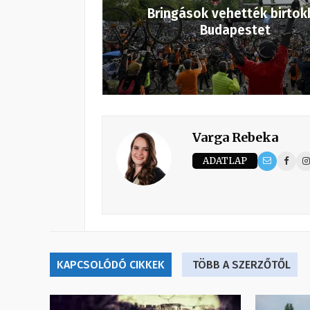
Bringások vehették birtok
Budapestet
Varga Rebeka
ADATLAP
KAPCSOLÓDÓ CIKKEK
TÖBB A SZERZŐTŐL