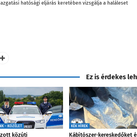
zgatási hatósági eljárás keretében vizsgálja a haláleset
Ez is érdekes le
NK - KÖZÉLET
KÉK HÍREK
zott közúti
Kábítószer-kereskedőket é