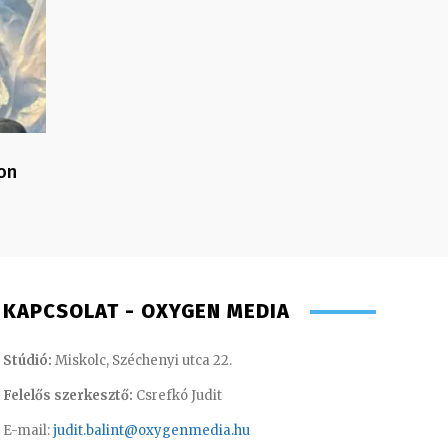
on
KAPCSOLAT - OXYGEN MEDIA
Stúdió:
Miskolc, Széchenyi utca 22.
Felelős szerkesztő:
Csrefkó Judit
E-mail:
judit.balint@oxygenmedia.hu