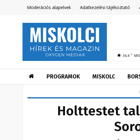
Moderációs alapelvek
Adatkezelési tájékoztató
C
36.4
MI
PROGRAMOK
MISKOLC
BOR
Holttestet ta
Soro