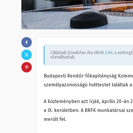
Cikkünk frissítése óta eltelt
2 év
, a szöve
elavulhattak.
Budapesti Rendőr-főkapitányság Kommun
személyazonosságú holttestet találtak a 
A közleményben azt írják, április 20-án 2
a IX. kerületben. A BRFK munkatársai s
merült fel.