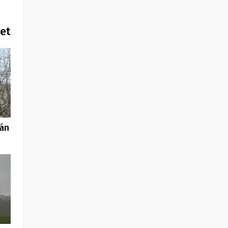
het
tán