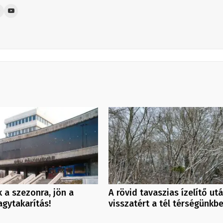
 a szezonra, jön a
A rövid tavaszias ízelítő ut
agytakarítás!
visszatért a tél térségünkb