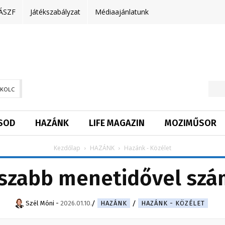
ÁSZF
Játékszabályzat
Médiaajánlatunk
SKOLC
SOD
HAZÁNK
LIFE MAGAZIN
MOZIMŰSOR
Kezdőlap
HAZÁNK
Hazánk - Közélet
szabb menetidővel szám
Szél Móni
-
2026.01.10.
HAZÁNK
HAZÁNK - KÖZÉLET