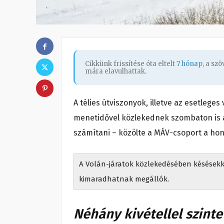
Cikkünk frissítése óta eltelt
7 hónap
, a sz
mára elavulhattak.
A télies útviszonyok, illetve az esetlege
menetidővel közlekednek szombaton is a 
számítani – közölte a MÁV-csoport a hon
A Volán-járatok közlekedésében késésekke
kimaradhatnak megállók.
Néhány kivétellel szint