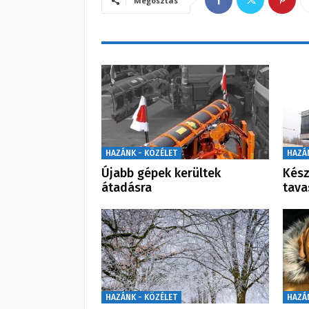
Megosztás
HAZÁNK - KÖZÉLET
HAZÁ
Újabb gépek kerültek
Kész
átadásra
tava
HAZÁNK - KÖZÉLET
HAZÁ