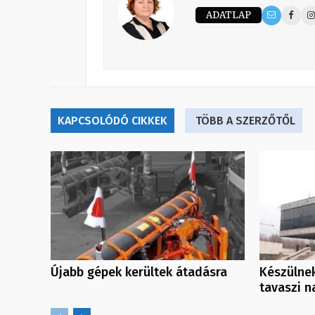
ADATLAP
KAPCSOLÓDÓ CIKKEK
TÖBB A SZERZŐTŐL
Újabb gépek kerültek átadásra
Készülnek
tavaszi n