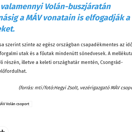
 valamennyi Volán-buszjáratán
násig a MÁV vonatain is elfogadják a
ket.
sa szerint szinte az egész országban csapadékmentes az idő
sforgalmi utak és a főutak mindenütt sónedvesek. A mellékut
li részén, illetve a keleti országhatár mentén, Csongrád-
lőfordulhat.
(forrás: mti/fotó:Hegyi Zsolt, vezérigazgató MÁV csopo
ÁV Volán csoport