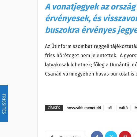
A vonatjegyek az ország
érvényesek, és visszavo
buszokra érvényes jegye
Az Útinform szombat reggeli tájékoztatá
friss hóréteget nem jelentettek. A gyor
latyakosak lehetnek; főleg a Dunántúl dé
Csanád vármegyében havas burkolat is e
FRISSÍTÉS
CÍMKÉK
hosszabb menetidő
tél
váltó
M