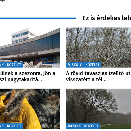
Ez is érdekes le
NK - KÖZÉLET
MISKOLC - KÖZÉLET
ülnek a szezonra, jön a
A rövid tavaszias ízelítő u
szi nagytakarítá…
visszatért a tél …
NK - KÖZÉLET
HAZÁNK - KÖZÉLET