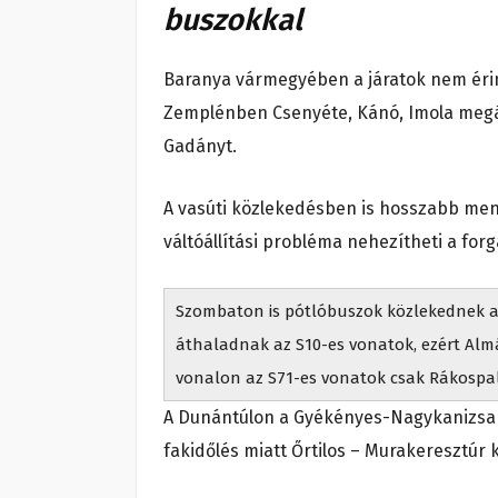
buszokkal
Baranya vármegyében a járatok nem érint
Zemplénben Csenyéte, Kánó, Imola meg
Gadányt.
A vasúti közlekedésben is hosszabb mene
váltóállítási probléma nehezítheti a forg
Szombaton is pótlóbuszok közlekednek az
áthaladnak az S10-es vonatok, ezért Almá
vonalon az S71-es vonatok csak Rákospal
A Dunántúlon a Gyékényes-Nagykanizsa s
fakidőlés miatt Őrtilos – Murakeresztúr