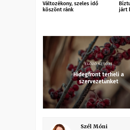
Változékony, szeles idő
Bízt
köszönt ránk
járt
ELŐZŐ SZTORI
Hidegfront terheli a
szervezetünket
Szél Móni