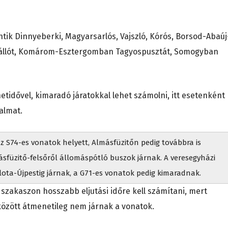
ik Dinnyeberki, Magyarsarlós, Vajszló, Kórós, Borsod-Abaúj
állót, Komárom-Esztergomban Tagyospusztát, Somogyban
tidővel, kimaradó járatokkal lehet számolni, itt esetenként
almat.
 S74-es vonatok helyett, Almásfüzitőn pedig továbbra is
sfüzitő-felsőről állomáspótló buszok járnak. A veresegyházi
ota-Újpestig járnak, a G71-es vonatok pedig kimaradnak.
zakaszon hosszabb eljutási időre kell számítani, mert
 között átmenetileg nem járnak a vonatok.