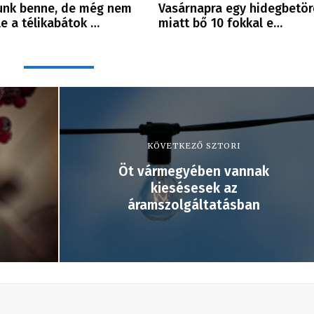
unk benne, de még nem
Vasárnapra egy hidegbetör
 le a télikabátok …
miatt bő 10 fokkal e…
KÖVETKEZŐ SZTORI
Öt vármegyében vannak
kiesésesek az
áramszolgáltatásban