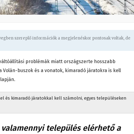
övegben szereplő információk a megjelenéskor pontosak voltak, de
s váltóállítási problémák miatt országszerte hosszabb
Volán-buszok és a vonatok, kimaradó járatokra is kell
lapján.
l és kimaradó járatokkal kell számolni, egyes településeken
e valamennyi település elérhető a