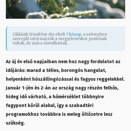
Cikkünk frissítése óta eltelt
7 hónap
, a szövegben
szereplő információk a megjelenéskor pontosak
voltak, de mára elavulhattak.
Az új év első napjaiban nem hoz nagy fordulatot az
időjárás: marad a télies, borongós hangulat,
helyenként hószállingózással és fagyos reggelekkel.
Január 1-jén és 2-án az ország nagy részén felhős,
hideg idő várható, a hőmérséklet többnyire
fagypont körül alakul, így a szabadtéri
programokhoz továbbra is meleg öltözetre lesz
szükség.