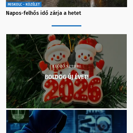
MISKOLC - KÖZÉLET
Napos-felhős idő zárja a hetet
ELŐZŐ SZTORI
BOLDOG ÚJ ÉVET!