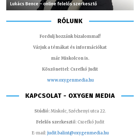
Lukács Bence – online felelős szerkesztő
S
RÓLUNK
Fordulj hozzánk bizalommal!
Várjuk a témákat és információkat
már Miskolcon is.
Köszönettel: Csrefkó Judit
www.oxyge
nmedia.hu
KAPCSOLAT - OXYGEN MEDIA
Stúdió:
Miskolc, Széchenyi utca 22.
Felelős szerkesztő:
Csrefkó Judit
E-mail:
judit.balint@oxygenmedia.hu