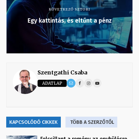
KÖVETKEZŐ SZTORI
Egy kattintás, és eltűnt a pénz
Szentgathi Csaba
ADATLAP
KAPCSOLÓDÓ CIKKEK
TÖBB A SZERZŐTŐL