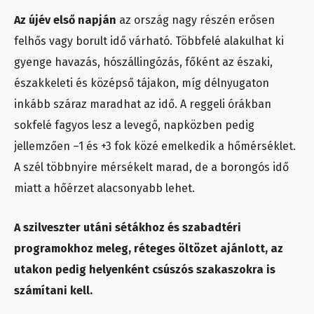
Az újév első napján
az ország nagy részén erősen
felhős vagy borult idő várható. Többfelé alakulhat ki
gyenge havazás, hószállingózás, főként az északi,
északkeleti és középső tájakon, míg délnyugaton
inkább száraz maradhat az idő. A reggeli órákban
sokfelé fagyos lesz a levegő, napközben pedig
jellemzően –1 és +3 fok közé emelkedik a hőmérséklet.
A szél többnyire mérsékelt marad, de a borongós idő
miatt a hőérzet alacsonyabb lehet.
A szilveszter utáni sétákhoz és szabadtéri
programokhoz meleg, réteges öltözet ajánlott, az
utakon pedig helyenként csúszós szakaszokra is
számítani kell.