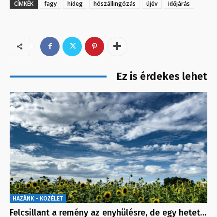
CÍMKÉK
fagy
hideg
hószállingózás
újév
időjárás
Ez is érdekes lehet
HAZÁNK - KÖZÉLET
Felcsillant a remény az enyhülésre, de egy hetet…