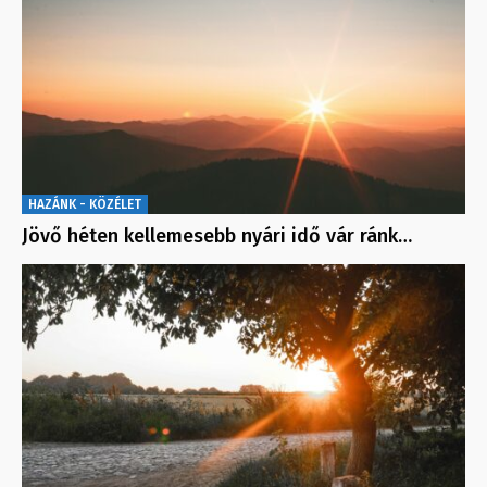
HAZÁNK - KÖZÉLET
Jövő héten kellemesebb nyári idő vár ránk…