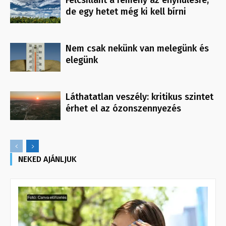
Felcsillant a remény az enyhülésre,
de egy hetet még ki kell bírni
Nem csak nekünk van melegünk és
elegünk
Láthatatlan veszély: kritikus szintet
érhet el az ózonszennyezés
NEKED AJÁNLJUK