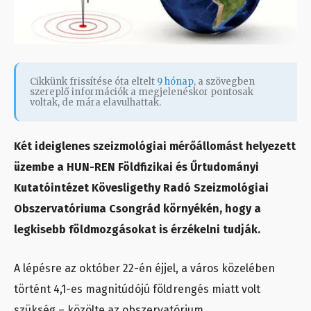
Cikkünk frissítése óta eltelt
9 hónap
, a szövegben
szereplő információk a megjelenéskor pontosak
voltak, de mára elavulhattak.
Két ideiglenes szeizmológiai mérőállomást helyezett
üzembe a HUN-REN Földfizikai és Űrtudományi
Kutatóintézet Kövesligethy Radó Szeizmológiai
Obszervatóriuma Csongrád környékén, hogy a
legkisebb földmozgásokat is érzékelni tudják.
A lépésre az október 22-én éjjel, a város közelében
történt 4,1-es magnitúdójú földrengés miatt volt
szükség – közölte az obszervatórium.