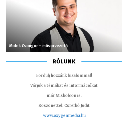
Molek Csongor – műsorvezető
H
RÓLUNK
Fordulj hozzánk bizalommal!
Várjuk a témákat és információkat
már Miskolcon is.
Köszönettel: Csrefkó Judit
www.oxyge
nmedia.hu