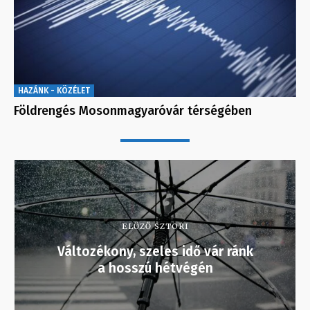
HAZÁNK - KÖZÉLET
Földrengés Mosonmagyaróvár térségében
ELŐZŐ SZTORI
Változékony, szeles idő vár ránk
a hosszú hétvégén