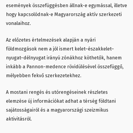
események összefüggésben állnak-e egymással, illetve
hogy kapcsolódnak-e Magyarország aktív szerkezeti
vonalaihoz.
Az előzetes értelmezések alapján a nyári
földmozgások nem a jól ismert kelet–északkelet–
nyugat–délnyugat irányú zónákhoz köthetők, hanem
inkább a Pannon-medence rövidülésével összefüggő,
mélyebben fekvő szerkezetekhez.
A mostani rengés és utórengéseinek részletes
elemzése új információkat adhat a térség földtani
sajátosságairól és a magyarországi szeizmikus
aktivitásról.