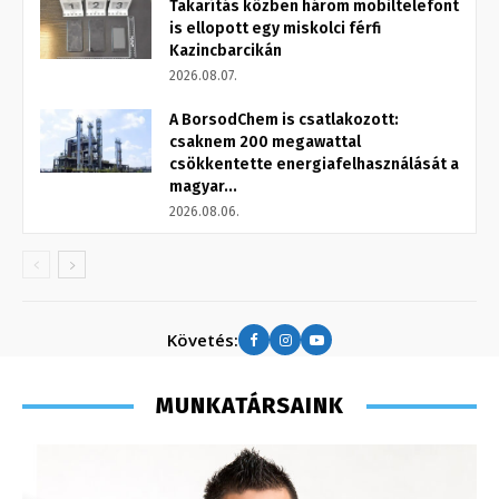
Takarítás közben három mobiltelefont
is ellopott egy miskolci férfi
Kazincbarcikán
2026.08.07.
A BorsodChem is csatlakozott:
csaknem 200 megawattal
csökkentette energiafelhasználását a
magyar...
2026.08.06.
Követés:
MUNKATÁRSAINK