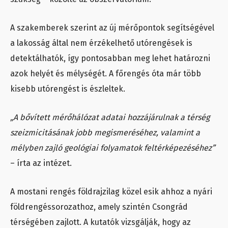
A szakemberek szerint az új mérőpontok segítségével
a lakosság által nem érzékelhető utórengések is
detektálhatók, így pontosabban meg lehet határozni
azok helyét és mélységét. A főrengés óta már több
kisebb utórengést is észleltek.
„A bővített mérőhálózat adatai hozzájárulnak a térség
szeizmicitásának jobb megismeréséhez, valamint a
mélyben zajló geológiai folyamatok feltérképezéséhez”
– írta az intézet.
A mostani rengés földrajzilag közel esik ahhoz a nyári
földrengéssorozathoz, amely szintén Csongrád
térségében zajlott. A kutatók vizsgálják, hogy az