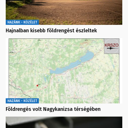
HAZÁNK - KÖZÉLET
Hajnalban kisebb földrengést észleltek
HAZÁNK - KÖZÉLET
Földrengés volt Nagykanizsa térségében