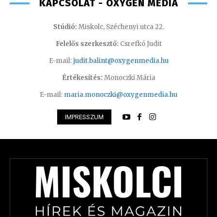
KAPCSOLAT - OXYGEN MEDIA
Stúdió:
Miskolc, Széchenyi utca 22.
Felelős szerkesztő:
Csrefkó Judit
E-mail:
judit.balint@oxygenmedia.hu
Értékesítés:
Monoczki Mária
E-mail:
maria.monoczki@oxygenmedia.hu
IMPRESSZUM