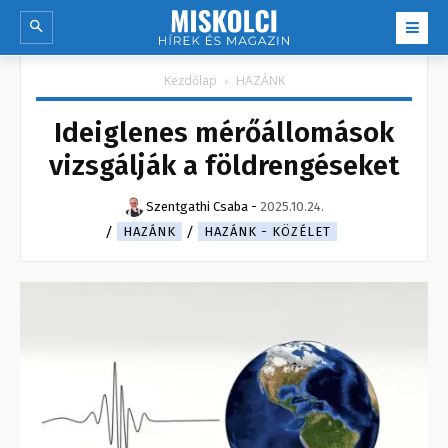
Kezdőlap
HAZÁNK
Ideiglenes mérőállomások
vizsgálják a földrengéseket
Szentgathi Csaba
-
2025.10.24.
HAZÁNK
HAZÁNK - KÖZÉLET