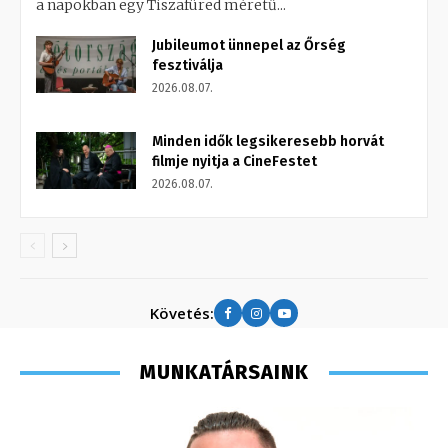
a napokban egy Tiszafüred méretű...
Jubileumot ünnepel az Őrség
fesztiválja
2026.08.07.
Minden idők legsikeresebb horvát
filmje nyitja a CineFestet
2026.08.07.
Követés:
MUNKATÁRSAINK