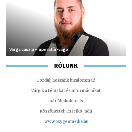
Varga László – operatőr-vágó
G
RÓLUNK
Fordulj hozzánk bizalommal!
Várjuk a témákat és információkat
már Miskolcon is.
Köszönettel: Csrefkó Judit
www.oxyge
nmedia.hu