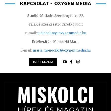
KAPCSOLAT - OXYGEN MEDIA
Stúdió:
Miskolc, Széchenyi utca 22.
Felelős szerkesztő:
Csrefkó Judit
E-mail:
judit.balint@oxygenmedia.hu
Értékesítés:
Monoczki Mária
E-mail:
maria.monoczki@oxygenmedia.hu
IMPRESSZUM