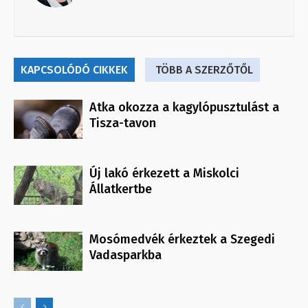
KAPCSOLÓDÓ CIKKEK
TÖBB A SZERZŐTŐL
Atka okozza a kagylópusztulást a
Tisza-tavon
Új lakó érkezett a Miskolci
Állatkertbe
Mosómedvék érkeztek a Szegedi
Vadasparkba