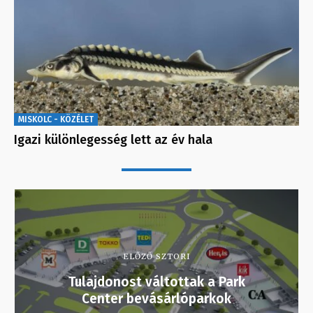
MISKOLC - KÖZÉLET
Igazi különlegesség lett az év hala
ELŐZŐ SZTORI
Tulajdonost váltottak a Park
Center bevásárlóparkok