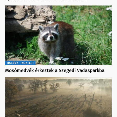
HAZÁNK - KÖZÉLET
Mosómedvék érkeztek a Szegedi Vadasparkba