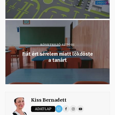
KÖVETKEZŐ SZTORI
Fiát ért sérelem miatt lökdöste
a tanárt
Kiss Bernadett
ADATLAP