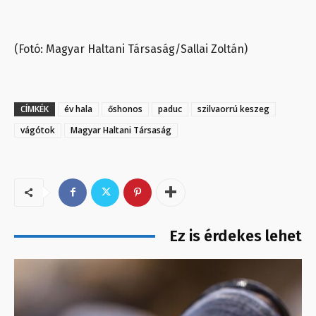
(Fotó: Magyar Haltani Társaság/Sallai Zoltán)
CÍMKÉK
év hala
őshonos
paduc
szilvaorrú keszeg
vágótok
Magyar Haltani Társaság
Ez is érdekes lehet