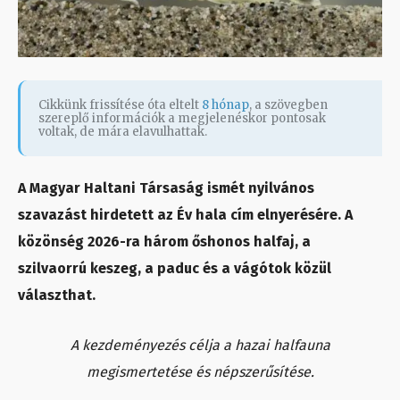
Cikkünk frissítése óta eltelt
8 hónap
, a szövegben
szereplő információk a megjelenéskor pontosak
voltak, de mára elavulhattak.
A Magyar Haltani Társaság ismét nyilvános
szavazást hirdetett az Év hala cím elnyerésére. A
közönség 2026-ra három őshonos halfaj, a
szilvaorrú keszeg, a paduc és a vágótok közül
választhat.
A kezdeményezés célja a hazai halfauna
megismertetése és népszerűsítése.