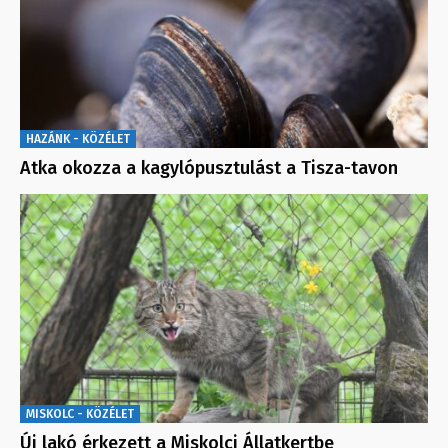
HAZÁNK - KÖZÉLET
Atka okozza a kagylópusztulást a Tisza-tavon
MISKOLC - KÖZÉLET
Új lakó érkezett a Miskolci Állatkertbe