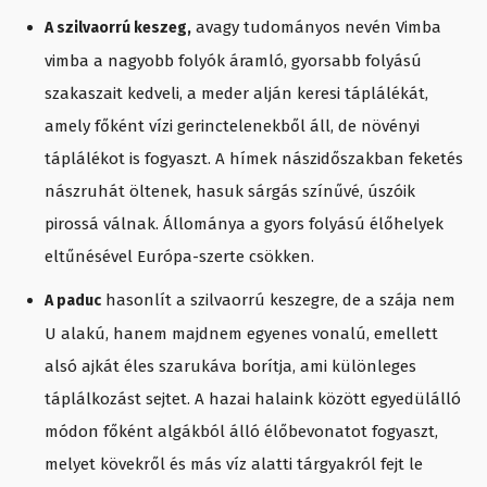
avagy tudományos nevén Vimba
A szilvaorrú keszeg,
vimba a nagyobb folyók áramló, gyorsabb folyású
szakaszait kedveli, a meder alján keresi táplálékát,
amely főként vízi gerinctelenekből áll, de növényi
táplálékot is fogyaszt. A hímek nászidőszakban feketés
nászruhát öltenek, hasuk sárgás színűvé, úszóik
pirossá válnak. Állománya a gyors folyású élőhelyek
eltűnésével Európa-szerte csökken.
hasonlít a szilvaorrú keszegre, de a szája nem
A paduc
U alakú, hanem majdnem egyenes vonalú, emellett
alsó ajkát éles szarukáva borítja, ami különleges
táplálkozást sejtet. A hazai halaink között egyedülálló
módon főként algákból álló élőbevonatot fogyaszt,
melyet kövekről és más víz alatti tárgyakról fejt le