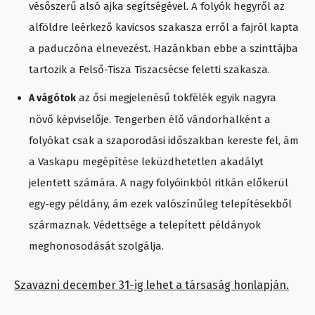
vésőszerű alsó ajka segítségével. A folyók hegyről az
alföldre leérkező kavicsos szakasza erről a fajról kapta
a paduczóna elnevezést. Hazánkban ebbe a szinttájba
tartozik a Felső-Tisza Tiszacsécse feletti szakasza.
az ősi megjelenésű tokfélék egyik nagyra
A vágótok
növő képviselője. Tengerben élő vándorhalként a
folyókat csak a szaporodási időszakban kereste fel, ám
a Vaskapu megépítése leküzdhetetlen akadályt
jelentett számára. A nagy folyóinkból ritkán előkerül
egy-egy példány, ám ezek valószínűleg telepítésekből
származnak. Védettsége a telepített példányok
meghonosodását szolgálja.
Szavazni december 31-ig lehet a társaság honlapján.