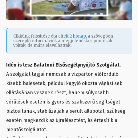
Cikkünk frissítése óta eltelt
2 hónap
, a szövegben
szereplő információk a megjelenéskor pontosak
voltak, de mára elavulhattak.
Idén is lesz Balatoni Elsősegélynyújtó Szolgálat.
A szolgálat tagjai nemcsak a vízparton előforduló
kisebb balesetek, például kagyló okozta vágási seb
ellátásában vesznek részt, hanem súlyosabb
sérülések esetén is gyors és szakszerű segítséget
biztosítanak, stabilizálják a sérült állapotát, szükség
esetén megkezdik az újraélesztést, és értesítik a
mentőszolgálatot.