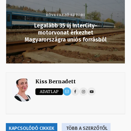
KÖVETKEZŐ SZTORI
Legalább 35 új InterCity-
motorvonat érkezhet
Magyarországra uniós forrásból
Kiss Bernadett
ADATLAP
KAPCSOLÓDÓ CIKKEK
TÖBB A SZERZŐTŐL