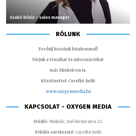
Szabó Döníz – sales manager
M
RÓLUNK
Fordulj hozzánk bizalommal!
Várjuk a témákat és információkat
már Miskolcon is.
Köszönettel: Csrefkó Judit
www.oxyge
nmedia.hu
KAPCSOLAT - OXYGEN MEDIA
Stúdió:
Miskolc, Széchenyi utca 22.
Felelős szerkesztő:
Csrefkó Judit