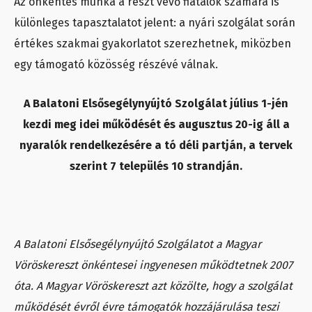
Az önkéntes munka a részt vevő fiatalok számára is
különleges tapasztalatot jelent: a nyári szolgálat során
értékes szakmai gyakorlatot szerezhetnek, miközben
egy támogató közösség részévé válnak.
A Balatoni Elsősegélynyújtó Szolgálat július 1-jén
kezdi meg idei működését és augusztus 20-ig áll a
nyaralók rendelkezésére a tó déli partján, a tervek
szerint 7 település 10 strandján.
A Balatoni Elsősegélynyújtó Szolgálatot a Magyar
Vöröskereszt önkéntesei ingyenesen működtetnek 2007
óta. A Magyar Vöröskereszt azt közölte, hogy a szolgálat
működését évről évre támogatók hozzájárulása teszi