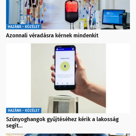
HAZÁNK - KÖZÉLET
Azonnali véradásra kérnek mindenkit
HAZÁNK - KÖZÉLET
Szúnyoghangok gyűjtéséhez kérik a lakosság
segít…