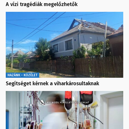
A vízi tragédiák megelőzhetők
HAZÁNK - KÖZÉLET
Segítséget kérnek a viharkárosultaknak