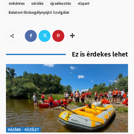
önkéntes
sérülés
újraélesztés
vízpart
Balatoni Elsősegélynyújtó Szolgálat
Ez is érdekes lehet
HAZÁNK - KÖZÉLET