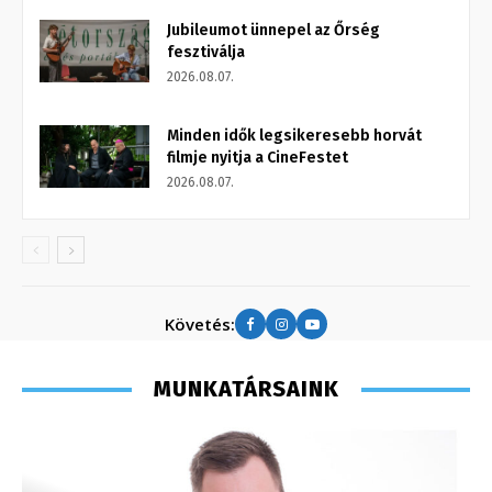
Jubileumot ünnepel az Őrség
fesztiválja
2026.08.07.
Minden idők legsikeresebb horvát
filmje nyitja a CineFestet
2026.08.07.
Követés:
MUNKATÁRSAINK