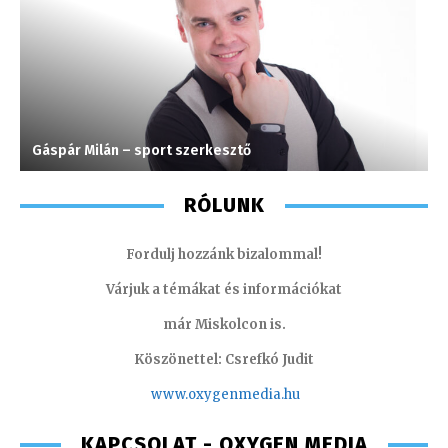
Gáspár Milán – sport szerkesztő
H
RÓLUNK
Fordulj hozzánk bizalommal!
Várjuk a témákat és információkat
már Miskolcon is.
Köszönettel: Csrefkó Judit
www.oxyge
nmedia.hu
KAPCSOLAT - OXYGEN MEDIA