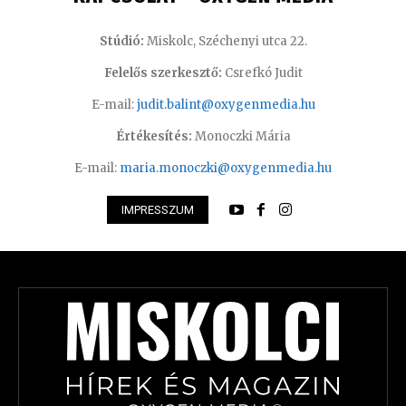
Stúdió:
Miskolc, Széchenyi utca 22.
Felelős szerkesztő:
Csrefkó Judit
E-mail:
judit.balint@oxygenmedia.hu
Értékesítés:
Monoczki Mária
E-mail:
maria.monoczki@oxygenmedia.hu
IMPRESSZUM