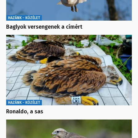
HAZÁNK - KÖZÉLET
Baglyok versengenek a címért
HAZÁNK - KÖZÉLET
Ronaldo, a sas