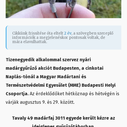
Cikkünk frissítése óta eltelt
2 év
, a szövegben szereplő
információk a megjelenéskor pontosak voltak, de
mára elavulhattak.
Tizenegyedik alkalommal szervez nyári
madárgyűrűző akciót Budapesten, a cinkotai
Naplás-tónál a Magyar Madártani és
Természetvédelmi Egyesület (MME) Budapesti Helyi
Csoportja.
Az érdeklődőket hétköznap és hétvégén is
várják augusztus 9. és 29. között.
Tavaly 49 madárfaj 3011 egyede került kézre az
ideiglenes gyűrűzőtáborban.