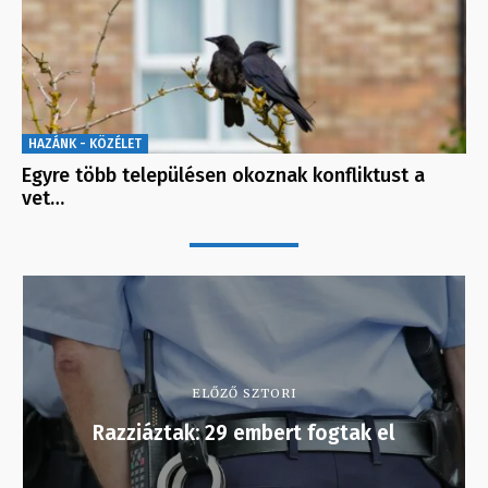
HAZÁNK - KÖZÉLET
Egyre több településen okoznak konfliktust a
vet…
ELŐZŐ SZTORI
Razziáztak: 29 embert fogtak el