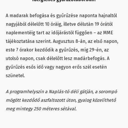
A madarak befogása és gyűrűzése naponta hajnaltól
nagyjából délelőtt 10 óráig, illetve délután 19 órától
naplementéig tart az időjárástól függően – az MME
tájékoztatása szerint. Augusztus 8-án, az első napon,
este 7 órakor kezdődik a gyűrűzés, míg 29-én, az
utolsó napon, csak délelőtt lesz madárbefogás. A
gyűrűzés esős idő vagy nagyon erős szél esetén
szünetel.
A programhelyszín a Naplás-tó déli gátján, a sorompó
mögött kezdődő aszfaltozott úton, gyalog közelíthető
meg mintegy 250 méteres sétával.