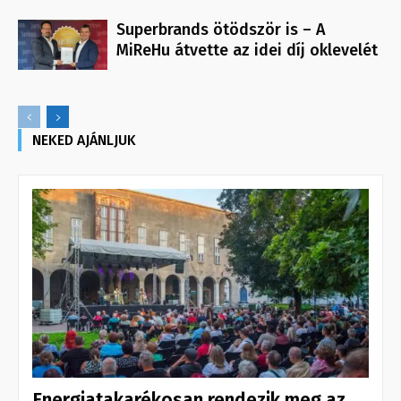
Superbrands ötödször is – A
MiReHu átvette az idei díj oklevelét
NEKED AJÁNLJUK
Energiatakarékosan rendezik meg az