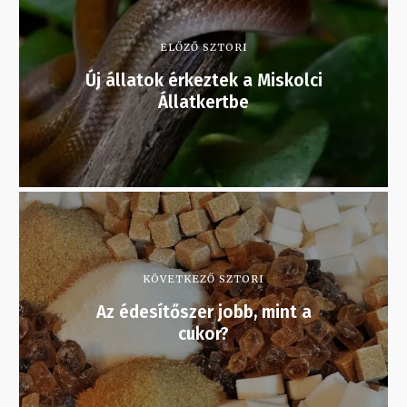
ELŐZŐ SZTORI
Új állatok érkeztek a Miskolci
Állatkertbe
KÖVETKEZŐ SZTORI
Az édesítőszer jobb, mint a
cukor?