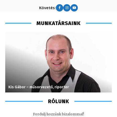
Követés:
MUNKATÁRSAINK
Kis Gábor – műsorvezető, riporter
K
RÓLUNK
Fordulj hozzánk bizalommal!