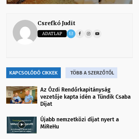
Csrefkó Judit
ADATLAP
KAPCSOLÓDÓ CIKKEK
TÖBB A SZERZŐTŐL
Az Ózdi Rendőrkapitányság
vezetője kapta idén a Tündik Csaba
Díjat
Újabb nemzetközi díjat nyert a
MiReHu