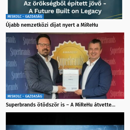
MISKOLC - GAZDASÁG
Újabb nemzetközi díjat nyert a MiReHu
MISKOLC - GAZDASÁG
Superbrands ötödször is – A MiReHu átvette…