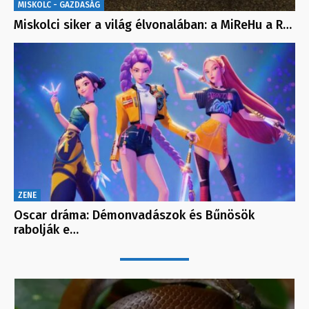
MISKOLC - GAZDASÁG
Miskolci siker a világ élvonalában: a MiReHu a R…
ZENE
Oscar dráma: Démonvadászok és Bűnösök
rabolják e…