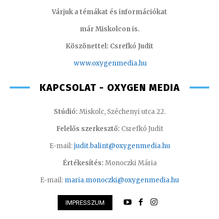
Várjuk a témákat és információkat
már Miskolcon is.
Köszönettel: Csrefkó Judit
www.oxyge
nmedia.hu
KAPCSOLAT - OXYGEN MEDIA
Stúdió:
Miskolc, Széchenyi utca 22.
Felelős szerkesztő:
Csrefkó Judit
E-mail:
judit.balint@oxygenmedia.hu
Értékesítés:
Monoczki Mária
E-mail:
maria.monoczki@oxygenmedia.hu
IMPRESSZUM