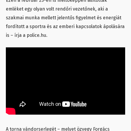
Ezen a február 25-én is méltóképpen állítottak
emléket egy olyan volt rendőri vezetőnek, aki a
szakmai munka mellett jelentős figyelmet és energiát
fordított a sportra és az emberi kapcsolatok ápolására
is – írja a police.hu.
A torna vándorserlegét – melyet özvegy Forgács