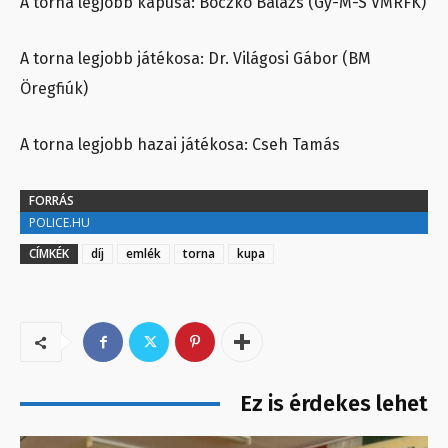
A torna legjobb kapusa: Boczkó Balázs (Gy-M-S VMRFK)
A torna legjobb játékosa: Dr. Világosi Gábor (BM
Öregfiúk)
A torna legjobb hazai játékosa: Cseh Tamás
FORRÁS
POLICE.HU
CÍMKÉK
díj
emlék
torna
kupa
Ez is érdekes lehet