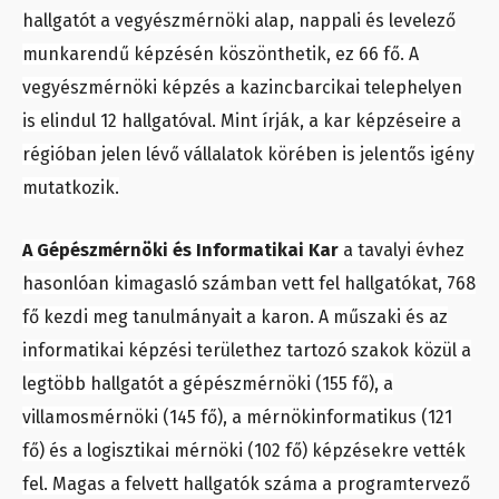
hallgatót a vegyészmérnöki alap, nappali és levelező
munkarendű képzésén köszönthetik, ez 66 fő. A
vegyészmérnöki képzés a kazincbarcikai telephelyen
is elindul 12 hallgatóval. Mint írják, a kar képzéseire a
régióban jelen lévő vállalatok körében is jelentős igény
mutatkozik.
A Gépészmérnöki és Informatikai Kar
a tavalyi évhez
hasonlóan kimagasló számban vett fel hallgatókat, 768
fő kezdi meg tanulmányait a karon. A műszaki és az
informatikai képzési területhez tartozó szakok közül a
legtöbb hallgatót a gépészmérnöki (155 fő), a
villamosmérnöki (145 fő), a mérnökinformatikus (121
fő) és a logisztikai mérnöki (102 fő) képzésekre vették
fel. Magas a felvett hallgatók száma a programtervező