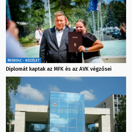
MISKOLC - KÖZÉLET
Diplomát kaptak az MFK és az AVK végzősei