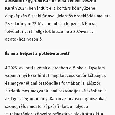
A Miskolci Egyetem Bartók Béla Zeneművészeti
Karán
2024-ben indult el a kortárs könnyűzene
alapképzés 8 szakiránnyal. Jelentős érdeklődés mellett
7 szakirányon 23 fővel indul el a képzés. A Karra
felvételt nyert hallgatók létszáma a 2024-es évi
adatokhoz hasonló.
És mi a helyzet a pótfelvételivel?
A 2025. évi pótfelvételi eljárásban a Miskolci Egyetem
valamennyi kara hirdet még képzéseket önköltséges
és magyar állami ösztöndíjas formában is. Először
hirdetik meg magyar állami ösztöndíjas képzésben is
az Egészségtudományi Karon az orvosi diagnosztikai
szonográfus mesterképzésünket, amelyet a
munkaerőpiac igényeire reflektálva alakítottak ki. A