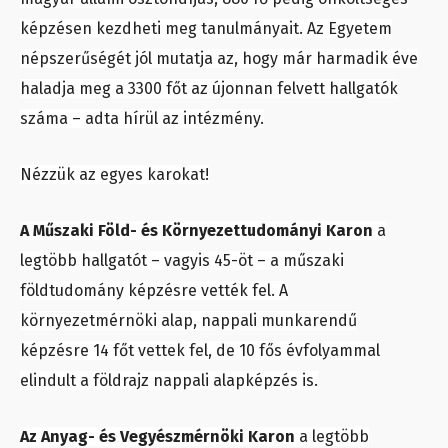
képzésen kezdheti meg tanulmányait. Az Egyetem
népszerűségét jól mutatja az, hogy már harmadik éve
haladja meg a 3300 főt az újonnan felvett hallgatók
száma – adta hírül az intézmény.
Nézzük az egyes karokat!
A Műszaki Föld- és Környezettudományi Karon
a
legtöbb hallgatót – vagyis 45-öt – a műszaki
földtudomány képzésre vették fel. A
környezetmérnöki alap, nappali munkarendű
képzésre 14 főt vettek fel, de 10 fős évfolyammal
elindult a földrajz nappali alapképzés is.
Az Anyag- és Vegyészmérnöki Karon
a legtöbb