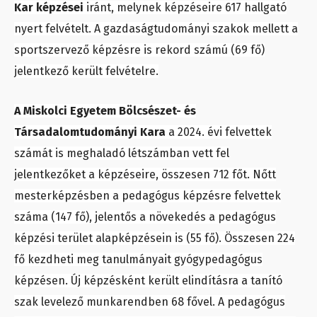
Kar képzései
iránt, melynek képzéseire 617 hallgató
nyert felvételt. A gazdaságtudományi szakok mellett a
sportszervező képzésre is rekord számú (69 fő)
jelentkező került felvételre.
A Miskolci Egyetem Bölcsészet- és
Társadalomtudományi Kara
a 2024. évi felvettek
számát is meghaladó létszámban vett fel
jelentkezőket a képzéseire, összesen 712 főt. Nőtt
mesterképzésben a pedagógus képzésre felvettek
száma (147 fő), jelentős a növekedés a pedagógus
képzési terület alapképzésein is (55 fő). Összesen 224
fő kezdheti meg tanulmányait gyógypedagógus
képzésen. Új képzésként került elindításra a tanító
szak levelező munkarendben 68 fővel. A pedagógus