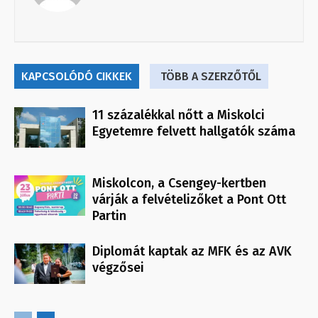
KAPCSOLÓDÓ CIKKEK
TÖBB A SZERZŐTŐL
11 százalékkal nőtt a Miskolci
Egyetemre felvett hallgatók száma
Miskolcon, a Csengey-kertben
várják a felvételizőket a Pont Ott
Partin
Diplomát kaptak az MFK és az AVK
végzősei