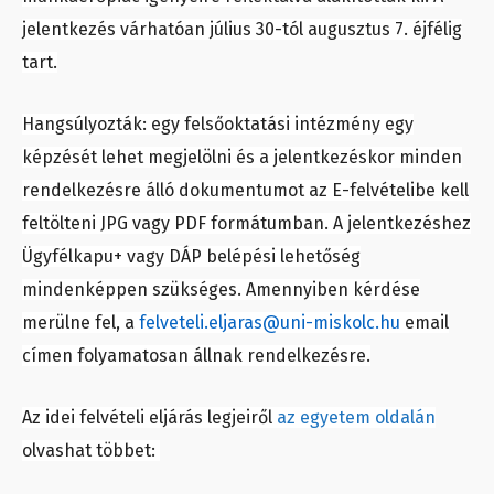
jelentkezés várhatóan július 30-tól augusztus 7. éjfélig
tart.
Hangsúlyozták: egy felsőoktatási intézmény egy
képzését lehet megjelölni és a jelentkezéskor minden
rendelkezésre álló dokumentumot az E-felvételibe kell
feltölteni JPG vagy PDF formátumban. A jelentkezéshez
Ügyfélkapu+ vagy DÁP belépési lehetőség
mindenképpen szükséges. Amennyiben kérdése
merülne fel, a
felveteli.eljaras@uni-miskolc.hu
email
címen folyamatosan állnak rendelkezésre.
Az idei felvételi eljárás legjeiről
az egyetem oldalán
olvashat többet: