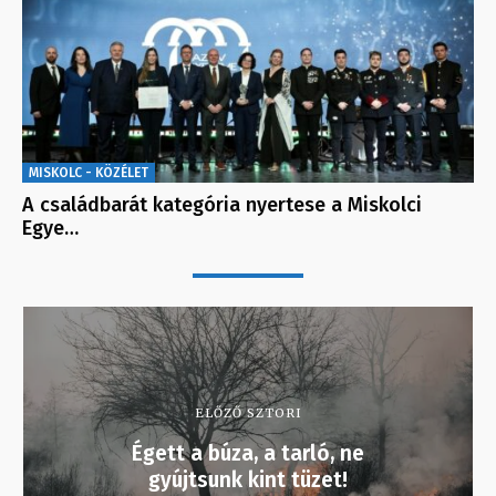
MISKOLC - KÖZÉLET
A családbarát kategória nyertese a Miskolci
Egye…
ELŐZŐ SZTORI
Égett a búza, a tarló, ne
gyújtsunk kint tüzet!