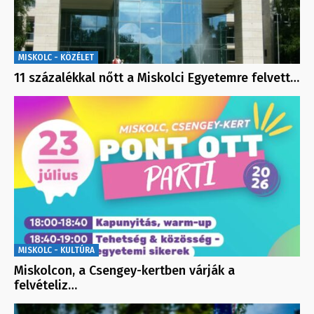
MISKOLC - KÖZÉLET
11 százalékkal nőtt a Miskolci Egyetemre felvett…
MISKOLC - KULTÚRA
Miskolcon, a Csengey-kertben várják a
felvételiz…