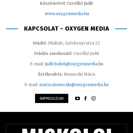
Köszönettel: Csrefkó Judit
www.oxyge
nmedia.hu
KAPCSOLAT - OXYGEN MEDIA
Stúdió:
Miskolc, Széchenyi utca 22.
Felelős szerkesztő:
Csrefkó Judit
E-mail:
judit.balint@oxygenmedia.hu
Értékesítés:
Monoczki Mária
E-mail:
maria.monoczki@oxygenmedia.hu
IMPRESSZUM