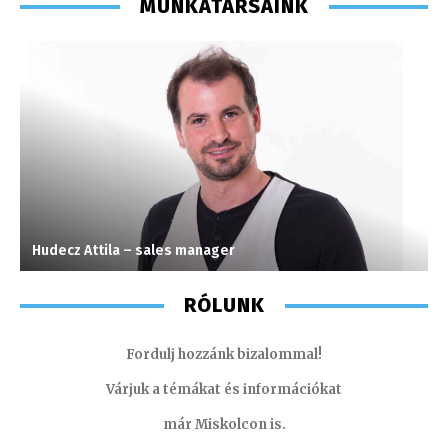
MUNKATÁRSAINK
Hudecz Attila – sales manager
T
RÓLUNK
Fordulj hozzánk bizalommal!
Várjuk a témákat és információkat
már Miskolcon is.