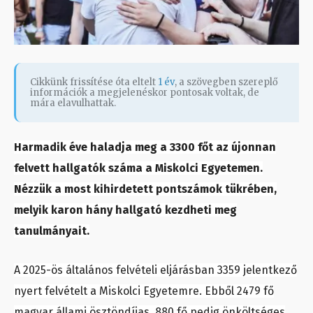
Cikkünk frissítése óta eltelt
1 év
, a szövegben szereplő
információk a megjelenéskor pontosak voltak, de
mára elavulhattak.
Harmadik éve haladja meg a 3300 főt az újonnan
felvett hallgatók száma a Miskolci Egyetemen.
Nézzük a most kihirdetett pontszámok tükrében,
melyik karon hány hallgató kezdheti meg
tanulmányait.
A 2025-ös általános felvételi eljárásban 3359 jelentkező
nyert felvételt a Miskolci Egyetemre. Ebből 2479 fő
magyar állami ösztöndíjas, 880 fő pedig önköltséges