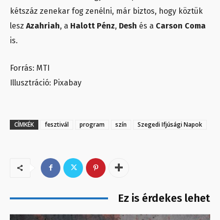
kétszáz zenekar fog zenélni, már biztos, hogy köztük
lesz
Azahriah
, a
Halott Pénz
,
Desh
és a
Carson Coma
is.
Forrás: MTI
Illusztráció: Pixabay
CÍMKÉK
fesztivál
program
szín
Szegedi Ifjúsági Napok
Ez is érdekes lehet