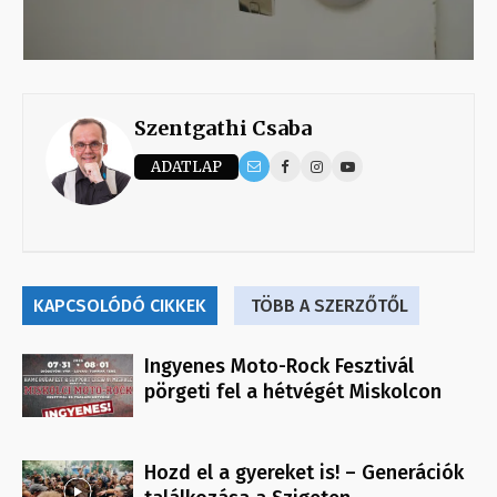
Szentgathi Csaba
ADATLAP
KAPCSOLÓDÓ CIKKEK
TÖBB A SZERZŐTŐL
Ingyenes Moto-Rock Fesztivál
pörgeti fel a hétvégét Miskolcon
Hozd el a gyereket is! – Generációk