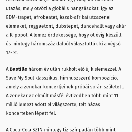
utazás, mely ötvözi a globális hangzásokat, így az
EDM-trapet, afrobeatet, észak-afrikai utcazenei
elemeket, reggaetont, dubstepet, dancehallt vagy akár
a K-popot. A lemez érdekessége, hogy öt évig készült
és mintegy háromszáz dalból választották ki a végső
17-et.
A
Bastille
három év után rukkolt elő új kislemezzel. A
Save My Soul klasszikus, himnuszszerű kompozíció,
amely a zenekar koncertjeinek próbái során született.
A zenekar az elmúlt másfél évtizedben több mint 11
millió lemezt adott el világszerte, telt házas
koncerteken lépett fel.
A Coca-Cola SZIN mintegy tíz színpadán több mint