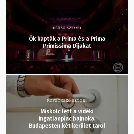
ELŐZŐ SZTORI
Ők kapták a Prima és a Prima
Primissima Díjakat
KÖVETKEZŐ SZTORI
Miskolc lett a vidéki
ingatlanpiac bajnoka,
Budapesten két kerület tarol