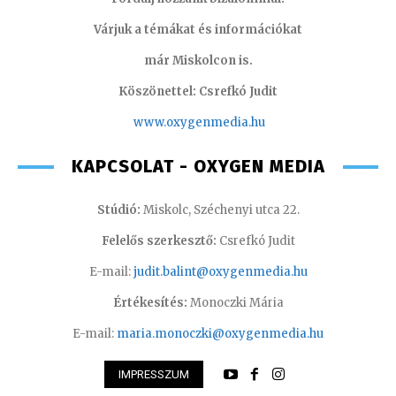
Várjuk a témákat és információkat
már Miskolcon is.
Köszönettel: Csrefkó Judit
www.oxyge
nmedia.hu
KAPCSOLAT - OXYGEN MEDIA
Stúdió:
Miskolc, Széchenyi utca 22.
Felelős szerkesztő:
Csrefkó Judit
E-mail:
judit.balint@oxygenmedia.hu
Értékesítés:
Monoczki Mária
E-mail:
maria.monoczki@oxygenmedia.hu
IMPRESSZUM