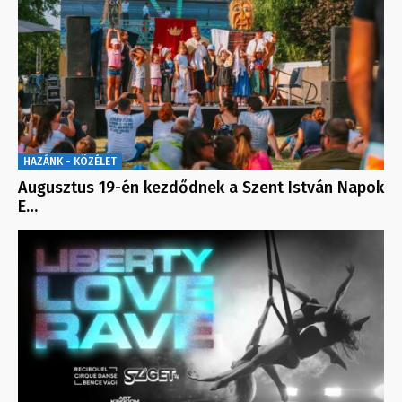
HAZÁNK - KÖZÉLET
Augusztus 19-én kezdődnek a Szent István Napok
E…