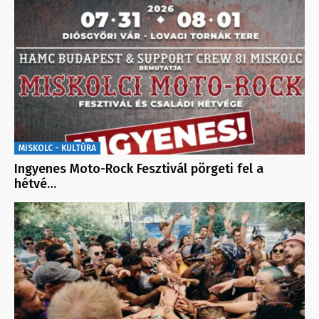
MISKOLC - KULTÚRA
Ingyenes Moto-Rock Fesztivál pörgeti fel a
hétvé…