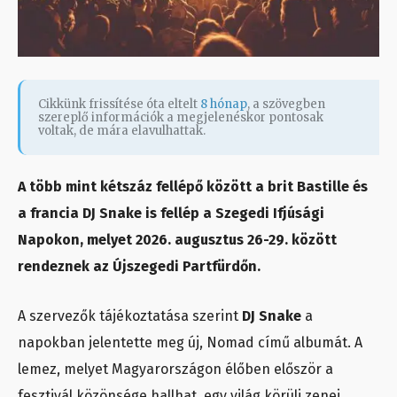
Cikkünk frissítése óta eltelt
8 hónap
, a szövegben
szereplő információk a megjelenéskor pontosak
voltak, de mára elavulhattak.
A több mint kétszáz fellépő között a brit Bastille és
a francia DJ Snake is fellép a Szegedi Ifjúsági
Napokon, melyet 2026. augusztus 26-29. között
rendeznek az Újszegedi Partfürdőn.
A szervezők tájékoztatása szerint
DJ Snake
a
napokban jelentette meg új, Nomad című albumát. A
lemez, melyet Magyarországon élőben először a
fesztivál közönsége hallhat, egy világ körüli zenei