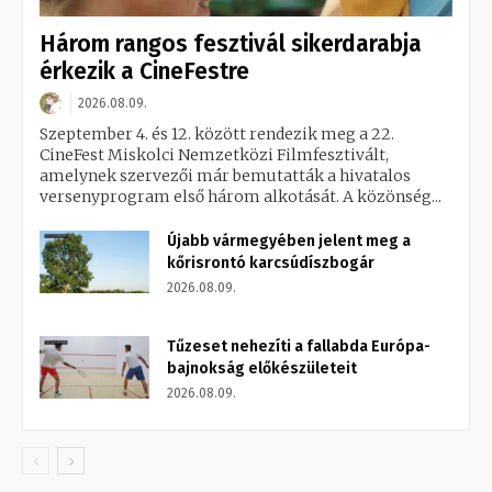
Három rangos fesztivál sikerdarabja
érkezik a CineFestre
2026.08.09.
Szeptember 4. és 12. között rendezik meg a 22.
CineFest Miskolci Nemzetközi Filmfesztivált,
amelynek szervezői már bemutatták a hivatalos
versenyprogram első három alkotását. A közönség...
Újabb vármegyében jelent meg a
kőrisrontó karcsúdíszbogár
2026.08.09.
Tűzeset nehezíti a fallabda Európa-
bajnokság előkészületeit
2026.08.09.