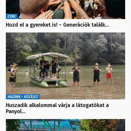
ZENE
Hozd el a gyereket is! – Generációk találk…
HAZÁNK - KÖZÉLET
Huszadik alkalommal várja a látogatókat a
Panyol…