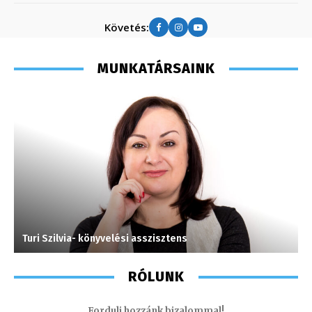
Követés:
MUNKATÁRSAINK
Turi Szilvia- könyvelési asszisztens
M
RÓLUNK
Fordulj hozzánk bizalommal!