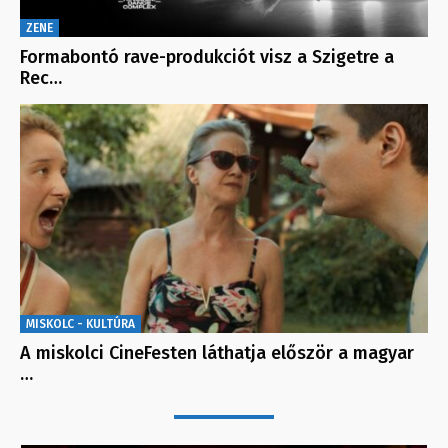
ZENE
Formabontó rave-produkciót visz a Szigetre a
Rec…
MISKOLC - KULTÚRA
A miskolci CineFesten láthatja először a magyar
…