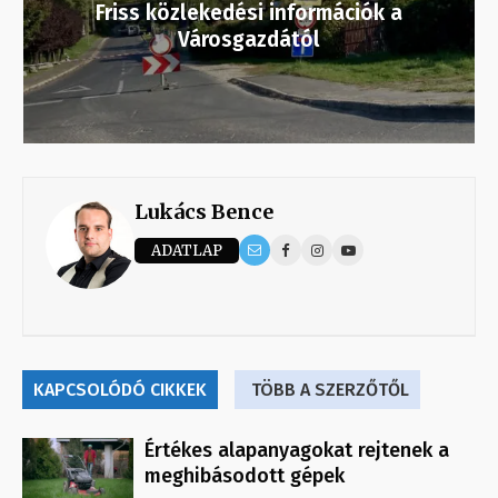
Friss közlekedési információk a
Városgazdától
Lukács Bence
ADATLAP
KAPCSOLÓDÓ CIKKEK
TÖBB A SZERZŐTŐL
Értékes alapanyagokat rejtenek a
meghibásodott gépek