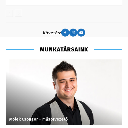
Követés:
MUNKATÁRSAINK
Molek Csongor – műsorvezető
C