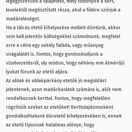
legegyszerűbb a talajetető, mely többnyire a kert,
levelektől megtisztított része, ahol a földre szórjuk a
madáreleséget.
Ha a tálcás etető kihelyezése mellett döntünk, akkor
sem kell jelentős költségekkel számolnunk, megfelel
erre a célra egy sekély faláda, vagy műanyag
virágalátét is. Fontos, hogy gondoskodjunk a
vízelvezetésről, oly módon, hogy néhány mm átmérőjű
lyukat fúrunk az etető aljára.
Az ablak és ablakpárkány etetők jó megoldást
jelentenek, azon madárbarátok számára is, akik nem
rendelkeznek kerttel. Fontos, hogy megfelelően
rögzítsük ezeket az etetőket! Kerttulajdonosként
gondolkodhatunk dúcetető kihelyezésében is, ennek
az etető típusnak hatalmas előnye, hogy