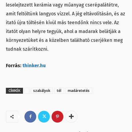
leselejtezett kerámia vagy műanyag cserépalátétre,
amit feltöltünk langyos vízzel. A jég eltávolításán, és az
itató újra töltésén kívül más teendőnk nincs vele. Az
itatót olyan helyre tegyük, ahol a madarak belátják a
környezetüket és a közelben található cserjéken meg
tudnak szárítkozni.
Forrás:
thinker.hu
CÍMKÉK
szabályok
tél
madáretetés