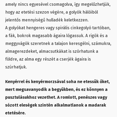
amely nincs egyesével csomagolva, így megelőzhetjük,
hogy az etetési szezon végére, a golyók hálóiból
jelentős mennyiségű hulladék keletkezzen.
A golyókat hengeres vagy spirális cinkegolyó tartóban,
a fák, bokrok magasabb ágaira lógassuk. A rigók és a
meggyvágók szeretnek a talajon keresgélni, számukra,
almagerezdeket, almacsutkákat is szórhatunk a
földre, az alma egy részét a cserjék ágaira is
szúrhatjuk.
Kenyérrel és kenyérmorzsával soha ne etessük őket,
mert megsavanyodik a begyükben, és ez könnyen a
pusztulásukhoz vezethet. A romlott, penészes vagy
sózott eleségek szintén alkalmatlanok a madarak
etetésére.