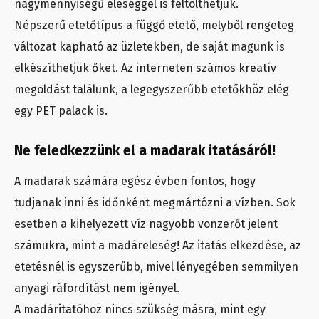
nagymennyiségű eleséggel is feltölthetjük.
Népszerű etetőtípus a függő etető, melyből rengeteg
változat kapható az üzletekben, de saját magunk is
elkészíthetjük őket. Az interneten számos kreatív
megoldást találunk, a legegyszerűbb etetőkhöz elég
egy PET palack is.
Ne feledkezzünk el a madarak itatásáról!
A madarak számára egész évben fontos, hogy
tudjanak inni és időnként megmártózni a vízben. Sok
esetben a kihelyezett víz nagyobb vonzerőt jelent
számukra, mint a madáreleség! Az itatás elkezdése, az
etetésnél is egyszerűbb, mivel lényegében semmilyen
anyagi ráfordítást nem igényel.
A madáritatóhoz nincs szükség másra, mint egy