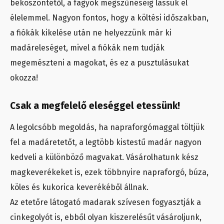
beköszöntétől, a fagyok megszűnéséig lássuk el
élelemmel. Nagyon fontos, hogy a költési időszakban,
a fiókák kikelése után ne helyezzünk már ki
madáreleséget, mivel a fiókák nem tudják
megemészteni a magokat, és ez a pusztulásukat
okozza!
Csak a megfelelő eleséggel etessünk!
A legolcsóbb megoldás, ha napraforgómaggal töltjük
fel a madáretetőt, a legtöbb kistestű madár nagyon
kedveli a különböző magvakat. Vásárolhatunk kész
magkeverékeket is, ezek többnyire napraforgó, búza,
köles és kukorica keverékéből állnak.
Az etetőre látogató madarak szívesen fogyasztják a
cinkegolyót is, ebből olyan kiszerelésűt vásároljunk,