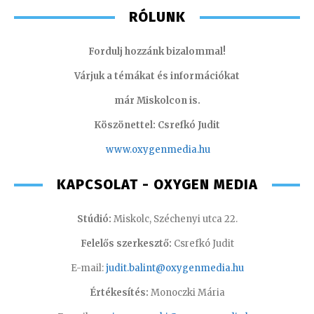
RÓLUNK
Fordulj hozzánk bizalommal!
Várjuk a témákat és információkat
már Miskolcon is.
Köszönettel: Csrefkó Judit
www.oxyge
nmedia.hu
KAPCSOLAT - OXYGEN MEDIA
Stúdió:
Miskolc, Széchenyi utca 22.
Felelős szerkesztő:
Csrefkó Judit
E-mail:
judit.balint@oxygenmedia.hu
Értékesítés:
Monoczki Mária