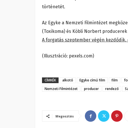
történetét.
Az Egyke a Nemzeti Filmintézet megközelí
(Toxikoma) és Köbli Norbert producerek 
A forgatás szeptember végén kezdődik, é
(Illusztráció: pexels.com)
CÍMKÉK
alkotó
Egyke című film
film
fo
Nemzeti Filmintézet
producer
rendező
S
Megosztás