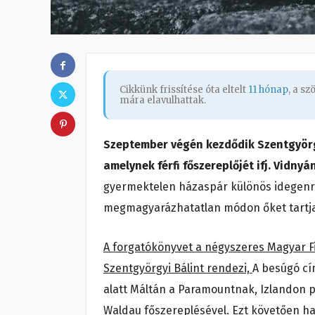
Cikkünk frissítése óta eltelt
11 hónap
, a s
mára elavulhattak.
Szeptember végén kezdődik Szentgyörgy
amelynek férfi főszereplőjét ifj. Vidnyá
gyermektelen házaspár különös idegenre
megmagyarázhatatlan módon őket tartja
A forgatókönyvet a négyszeres Magyar Filmd
Szentgyörgyi Bálint rendezi,
A besúgó cí
alatt Máltán a Paramountnak, Izlandon pe
Waldau főszereplésével. Ezt követően ha