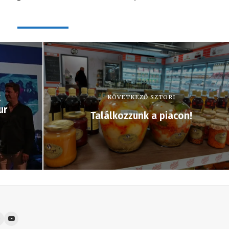
k
KÖVETKEZŐ SZTORI
ur
Találkozzunk a piacon!