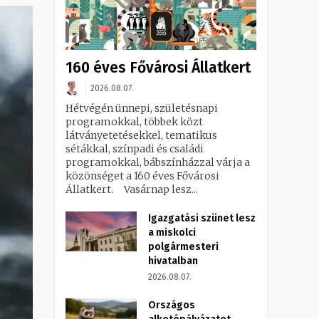
160 éves Fővárosi Állatkert
2026.08.07.
Hétvégén ünnepi, születésnapi
programokkal, többek közt
látványetetésekkel, tematikus
sétákkal, színpadi és családi
programokkal, bábszínházzal várja a
közönséget a 160 éves Fővárosi
Állatkert. Vasárnap lesz...
Igazgatási szünet lesz
a miskolci
polgármesteri
hivatalban
2026.08.07.
Országos