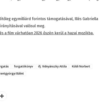
tőleg egymilliárd forintos támogatásával, Illés Gabriella
irányításával valósul meg.
s a film várhatóan 2026 őszén kerül a hazai mozikba.
rgatás
forgatókönyv
ifj. Vidnyánszky Attila
Köbli Norbert
zentgyörgyi Bálint