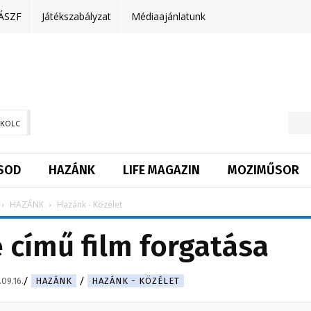
ÁSZF
Játékszabályzat
Médiaajánlatunk
SKOLC
SOD
HAZÁNK
LIFE MAGAZIN
MOZIMŰSOR
HAZÁNK
Hazánk - Közélet
e című film forgatása
09.16.
HAZÁNK
HAZÁNK - KÖZÉLET