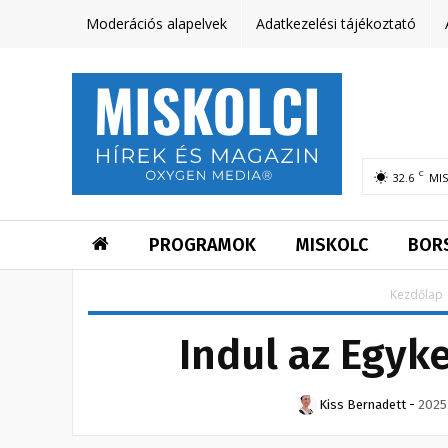
Moderációs alapelvek
Adatkezelési tájékoztató
C
32.6
MI
PROGRAMOK
MISKOLC
BOR
Kezdőlap
Indul az Egyk
Kiss Bernadett
-
2025.