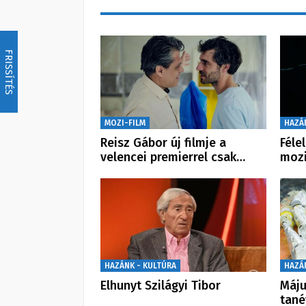
FRISSÍTÉS
MOZI-FILM
HAZÁ
Reisz Gábor új filmje a
Féle
velencei premierrel csak…
moz
HAZÁNK - KULTÚRA
HAZÁ
Elhunyt Szilágyi Tibor
Máju
tané