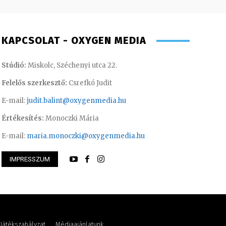
KAPCSOLAT - OXYGEN MEDIA
Stúdió:
Miskolc, Széchenyi utca 22.
Felelős szerkesztő:
Csrefkó Judit
E-mail:
judit.balint@oxygenmedia.hu
Értékesítés:
Monoczki Mária
E-mail:
maria.monoczki@oxygenmedia.hu
IMPRESSZUM
thi Csaba – szerkesztő-riporter
Meronka Péter – p
Játékszabályzat
Médiaajánlatunk