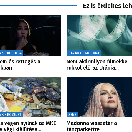
Ez is érdekes le
NK - KULTÚRA
HAZÁNK - KULTÚRA
lem és rettegés a
Nem akármilyen filmekkel
ikban
rukkol elő az Uránia…
NK - KÖZÉLET
ZENE
s végén nyílnak az MKE
Madonna visszatér a
v végi kiállítása…
táncparkettre