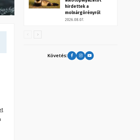
alkotópályázatot
hirdettek a
molnárgörényről
2026.08.07.
Követés:
et
a