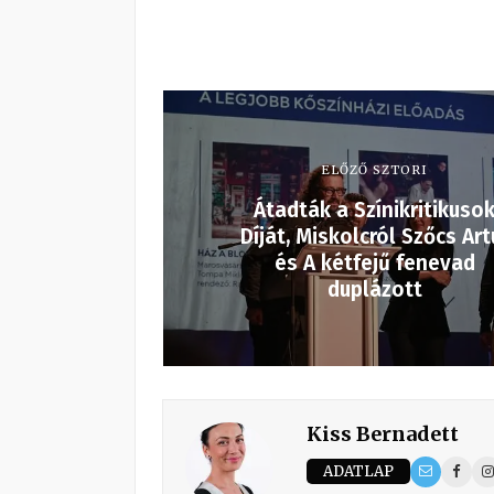
ELŐZŐ SZTORI
Átadták a Színikritikuso
Díját, Miskolcról Szőcs Art
és A kétfejű fenevad
duplázott
Kiss Bernadett
ADATLAP