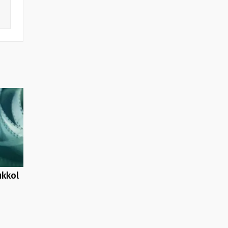
ukkol