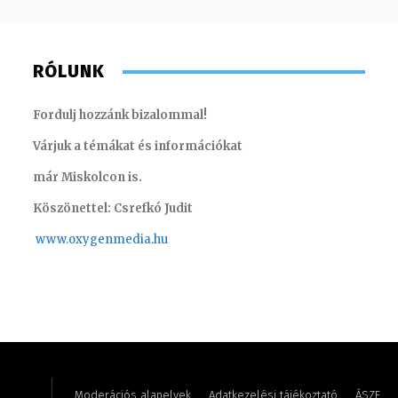
RÓLUNK
Fordulj hozzánk bizalommal!
Várjuk a témákat és információkat
már Miskolcon is.
Köszönettel: Csrefkó Judit
www.oxyge
nmedia.hu
Szabó Döníz – sales manager
Szentgá
Moderációs alapelvek
Adatkezelési tájékoztató
ÁSZF