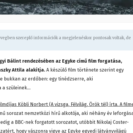
zövegben szereplő információk a megjelenéskor pontosak voltak, de
i Bálint rendezésében az Egyke című film forgatása,
nszky Attila alakítja.
A készülő film története szerint egy
 bukkan az erdőben: egy tinédzserre, aki
 a szüleinek…
íjas Köbli Norbert (A vizsga, Félvilág, Örök tél) írta. A film
mű sorozat nemzetközi hírű alkotója, aki néhány év leforgás
dig a BBC-nek forgatott sorozatot, utóbbit Nikolaj Coster-
zatért, hogy vászonra vigye az Egyke egyedi látványvilágú