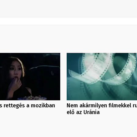
s rettegés a mozikban
Nem akármilyen filmekkel r
elő az Uránia