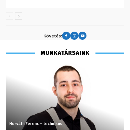
Követés:
MUNKATÁRSAINK
Horváth Ferenc – technikus
T