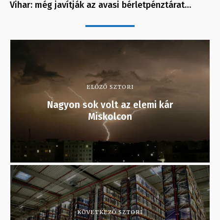
Vihar: még javítják az avasi bérletpénztárat…
ELŐZŐ SZTORI
Nagyon sok volt az elemi kár
Miskolcon
KÖVETKEZŐ SZTORI