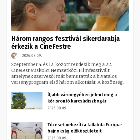
Három rangos fesztivál sikerdarabja
érkezik a CineFestre
2026.08.09.
Szeptember 4. és 12. között rendezik meg a 22.
CineFest Miskolci Nemzetközi Filmfesztivált,
amelynek szervezői már bemutatták a hivatalos
versenyprogram első három alkotását. A közönség...
Újabb vármegyében jelent meg a
kőrisrontó karcsúdíszbogár
2026.08.09.
Tűzeset nehezíti a fallabda Európa-
bajnokság előkészületeit
2026.08.09.