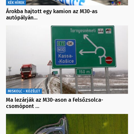
KÉK HÍREK
Árokba hajtott egy kamion az M30-as
autópályán…
MISKOLC - KÖZÉLET
Ma lezárják az M30-ason a Felsőzsolca-
csomópont …