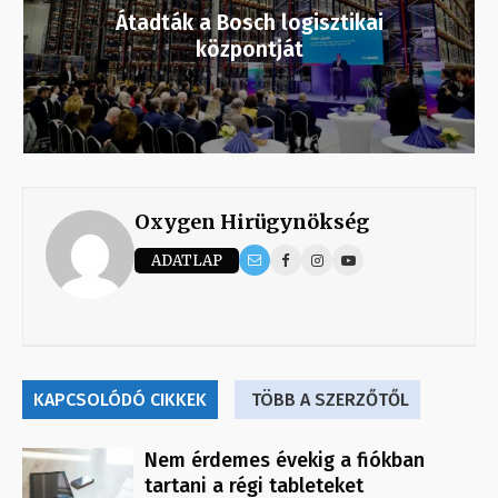
Átadták a Bosch logisztikai
központját
Oxygen Hirügynökség
ADATLAP
KAPCSOLÓDÓ CIKKEK
TÖBB A SZERZŐTŐL
Nem érdemes évekig a fiókban
tartani a régi tableteket