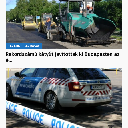
HAZÁNK - GAZDASÁG
Rekordszámú kátyút javítottak ki Budapesten az
é…