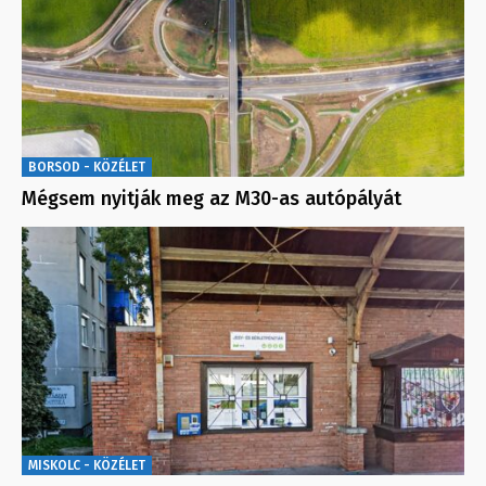
BORSOD - KÖZÉLET
Mégsem nyitják meg az M30-as autópályát
MISKOLC - KÖZÉLET