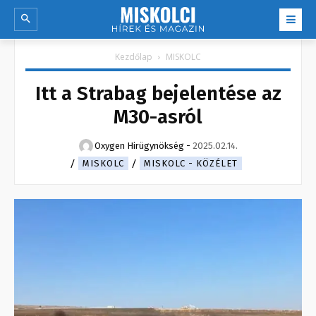
Kezdőlap
MISKOLC
Itt a Strabag bejelentése az
M30-asról
Oxygen Hirügynökség
-
2025.02.14.
MISKOLC
MISKOLC - KÖZÉLET