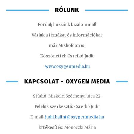
RÓLUNK
Fordulj hozzánk bizalommal!
Várjuk a témákat és információkat
már Miskolcon is.
Köszönettel: Csrefkó Judit
www.oxyge
nmedia.hu
KAPCSOLAT - OXYGEN MEDIA
Stúdió:
Miskolc, Széchenyi utca 22.
Felelős szerkesztő:
Csrefkó Judit
E-mail:
judit.balint@oxygenmedia.hu
Értékesítés:
Monoczki Mária