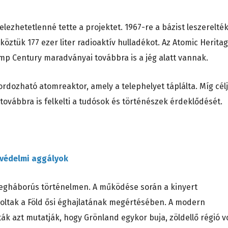
elezhetetlenné tette a projektet. 1967-re a bázist leszerelték
ztük 177 ezer liter radioaktív hulladékot. Az Atomic Herita
amp Century maradványai továbbra is a jég alatt vannak.
hordozható atomreaktor, amely a telephelyet táplálta. Míg cél
továbbra is felkelti a tudósok és történészek érdeklődését.
tvédelmi aggályok
egháborús történelmen. A működése során a kinyert
voltak a Föld ősi éghajlatának megértésében. A modern
k azt mutatják, hogy Grönland egykor buja, zöldellő régió vo