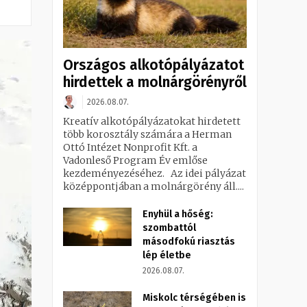
Országos alkotópályázatot
hirdettek a molnárgörényről
2026.08.07.
Kreatív alkotópályázatokat hirdetett
több korosztály számára a Herman
Ottó Intézet Nonprofit Kft. a
Vadonleső Program Év emlőse
kezdeményezéséhez. Az idei pályázat
középpontjában a molnárgörény áll....
Enyhül a hőség:
szombattól
másodfokú riasztás
lép életbe
2026.08.07.
Miskolc térségében is