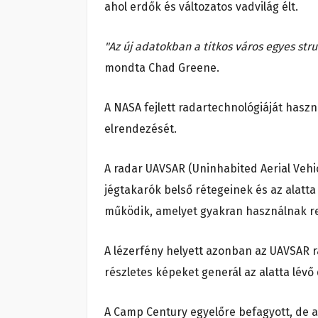
ahol erdők és változatos vadvilág élt.
"Az új adatokban a titkos város egyes st
mondta Chad Greene.
A NASA fejlett radartechnológiáját hasz
elrendezését.
A radar UAVSAR (Uninhabited Aerial Vehi
jégtakarók belső rétegeinek és az alatta
működik, amelyet gyakran használnak rej
A lézerfény helyett azonban az UAVSAR r
részletes képeket generál az alatta lévő 
A Camp Century egyelőre befagyott, de a