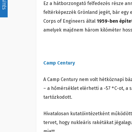
Ez a hátborzongató felfedezés része ann
feltérképezzék Grönland jegét, bár egy 
Corps of Engineers által
1959-ben építe
amelyek majdnem három kilóméter hoss
Camp Century
A Camp Century nem volt hétköznapi bázi
– a hőmérséklet elérhetti a -57 °C-ot, a
tartózkodott.
Hivatalosan kutatóintézetként működött, d
tervet, hogy nukleáris rakétákat jégalag
miatt.