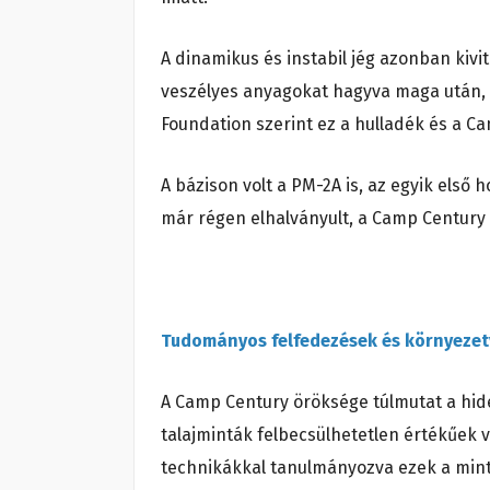
A dinamikus és instabil jég azonban kivit
veszélyes anyagokat hagyva maga után, kö
Foundation szerint ez a hulladék és a C
A bázison volt a PM-2A is, az egyik első 
már régen elhalványult, a Camp Century 
Tudományos felfedezések és környeze
A Camp Century öröksége túlmutat a hid
talajminták felbecsülhetetlen értékűek 
technikákkal tanulmányozva ezek a mintá