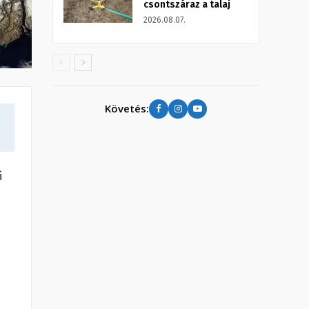
csontszáraz a talaj
2026.08.07.
Követés:
a
i