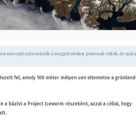
gben szereplő információk a megjelenéskor pontosak voltak, de már
dezett fel, amely 100 méter mélyen van eltemetve a grönland
e a bázist a Project Iceworm részeként, azzal a céllal, hogy
tt.