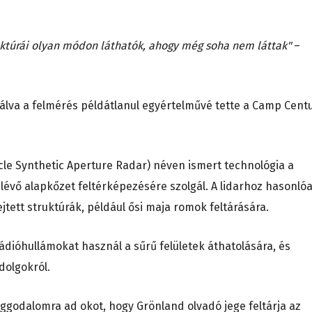
ruktúrái olyan módon láthatók, ahogy még soha nem láttak"
–
nálva a felmérés példátlanul egyértelművé tette a Camp Cent
cle Synthetic Aperture Radar) néven ismert technológia a
 lévő alapkőzet feltérképezésére szolgál. A lidarhoz hasonló
tett struktúrák, például ősi maja romok feltárására.
ádióhullámokat használ a sűrű felületek áthatolására, és
dolgokról.
ggodalomra ad okot, hogy Grönland olvadó jege feltárja az