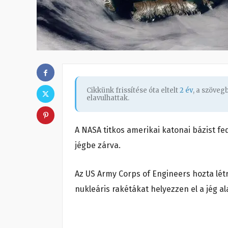
Cikkünk frissítése óta eltelt
2 év
, a szöve
elavulhattak.
A NASA titkos amerikai katonai bázist fe
jégbe zárva.
Az US Army Corps of Engineers hozta létr
nukleáris rakétákat helyezzen el a jég ala