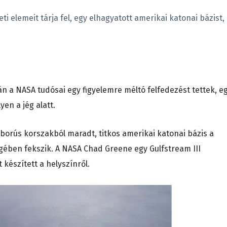
i elemeit tárja fel, egy elhagyatott amerikai katonai bázist,
rán a NASA tudósai egy figyelemre méltó felfedezést tettek, e
yen a jég alatt.
orús korszakból maradt, titkos amerikai katonai bázis a
gében fekszik. A NASA Chad Greene egy Gulfstream III
készített a helyszínről.