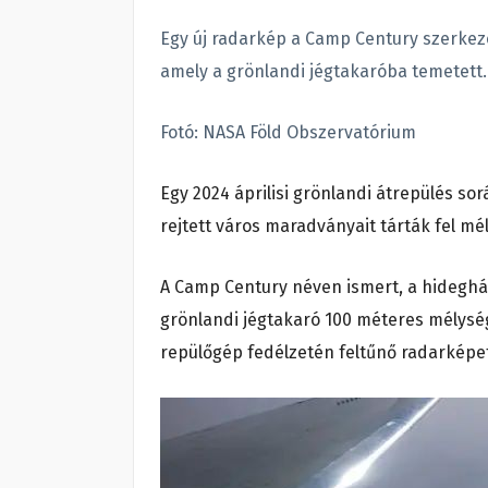
Egy új radarkép a Camp Century szerkezet
amely a grönlandi jégtakaróba temetett.
Fotó: NASA Föld Obszervatórium
Egy 2024 áprilisi grönlandi átrepülés so
rejtett város maradványait tárták fel mél
A Camp Century néven ismert, a hidegháb
grönlandi jégtakaró 100 méteres mélysé
repülőgép fedélzetén feltűnő radarképet 