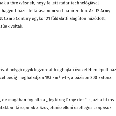
ak a törekvésnek, hogy fejlett radar technológiával
elhagyott bázis feltárása nem volt napirenden. Az US Army
tt
Camp Century egykor 21 földalatti alagúton húzódott,
zúak voltak.
s. A bolygó egyik legzordabb éghajlati övezetében épült báz
 szél pedig meghaladja a 193 km/h-t -, a bázison 200 katona
e magában foglalta a „ Jégféreg Projektet ” is, azt a titkos
utakban tároljanak a Szovjetunió elleni esetleges csapások