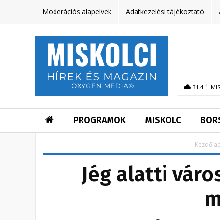
Moderációs alapelvek
Adatkezelési tájékoztató
C
31.4
MI
PROGRAMOK
MISKOLC
BOR
Kezdőla
Jég alatti váro
m