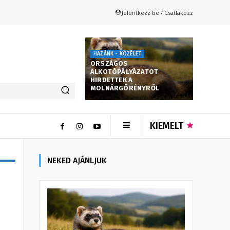
Jelentkezz be / Csatlakozz
HAZÁNK - KÖZÉLET
ORSZÁGOS
ALKOTÓPÁLYÁZATOT
HIRDETTEK A
MOLNÁRGÖRÉNYRŐL
KIEMELT
NEKED AJÁNLJUK