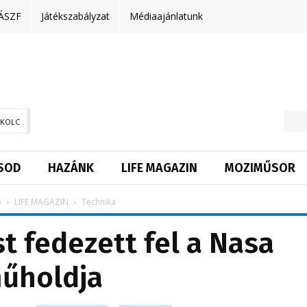
ÁSZF
Játékszabályzat
Médiaajánlatunk
SKOLC
SOD
HAZÁNK
LIFE MAGAZIN
MOZIMŰSOR
p
LIFE MAGAZIN
Technika
st fedezett fel a Nasa
űholdja