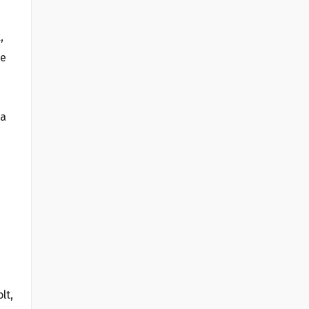
,
ge
ja
lt,