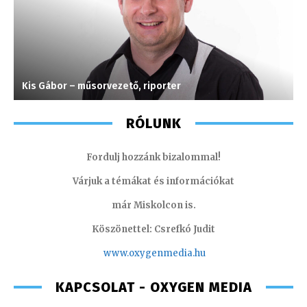
Kis Gábor – műsorvezető, riporter
G
RÓLUNK
Fordulj hozzánk bizalommal!
Várjuk a témákat és információkat
már Miskolcon is.
Köszönettel: Csrefkó Judit
www.oxyge
nmedia.hu
KAPCSOLAT - OXYGEN MEDIA