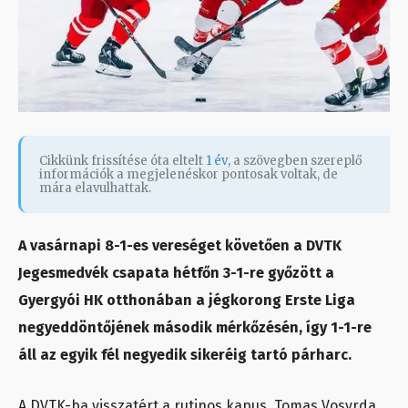
Cikkünk frissítése óta eltelt
1 év
, a szövegben szereplő
információk a megjelenéskor pontosak voltak, de
mára elavulhattak.
A vasárnapi 8-1-es vereséget követően a DVTK
Jegesmedvék csapata hétfőn 3-1-re győzött a
Gyergyói HK otthonában a jégkorong Erste Liga
negyeddöntőjének második mérkőzésén, így 1-1-re
áll az egyik fél negyedik sikeréig tartó párharc.
A DVTK-ba visszatért a rutinos kapus, Tomas Vosvrda,