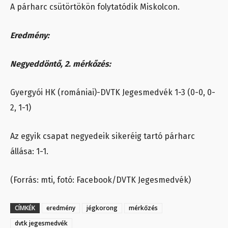
A párharc csütörtökön folytatódik Miskolcon.
Eredmény:
Negyeddöntő, 2. mérkőzés:
Gyergyói HK (romániai)-DVTK Jegesmedvék 1-3 (0-0, 0-
2, 1-1)
Az egyik csapat negyedeik sikeréig tartó párharc
állása: 1-1.
(Forrás: mti, fotó: Facebook/DVTK Jegesmedvék)
CÍMKÉK
eredmény
jégkorong
mérkőzés
dvtk jegesmedvék