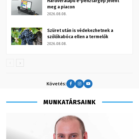
Hardveralapú e-pénztárgép jelent
meg a piacon
2026.08.08.
Szüret után is védekezhetnek a
szőlőkabóca ellen a termelők
2026.08.08.
Követés:
MUNKATÁRSAINK