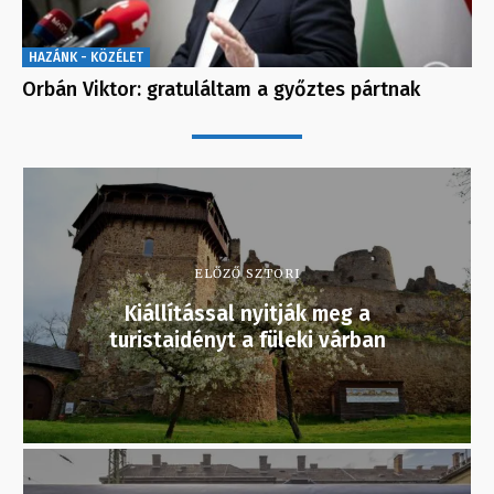
HAZÁNK - KÖZÉLET
Orbán Viktor: gratuláltam a győztes pártnak
ELŐZŐ SZTORI
Kiállítással nyitják meg a
turistaidényt a füleki várban