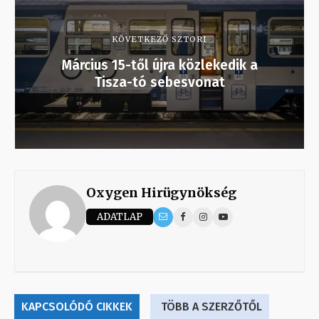
KÖVETKEZŐ SZTORI
Március 15-től újra közlekedik a
Tisza-tó sebesvonat
Oxygen Hirügynökség
ADATLAP
KAPCSOLÓDÓ CIKKEK
TÖBB A SZERZŐTŐL