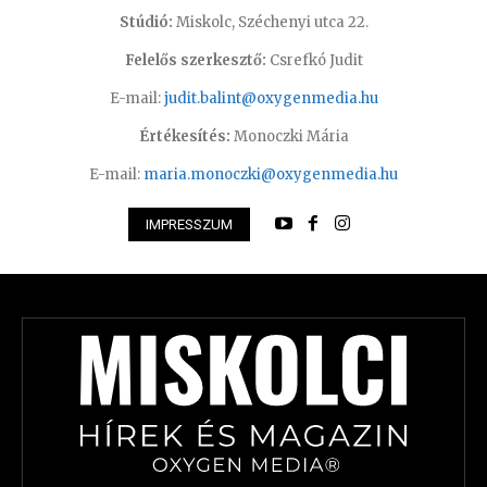
Stúdió:
Miskolc, Széchenyi utca 22.
Felelős szerkesztő:
Csrefkó Judit
E-mail:
judit.balint@oxygenmedia.hu
Értékesítés:
Monoczki Mária
E-mail:
maria.monoczki@oxygenmedia.hu
IMPRESSZUM