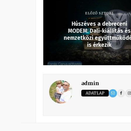
ELŐZŐ SZTORI
Húszéves a debreceni
MODEM: Dalí-kiállítás és
nemzetközi együttműköd
is érkezik
admin
ADATLAP