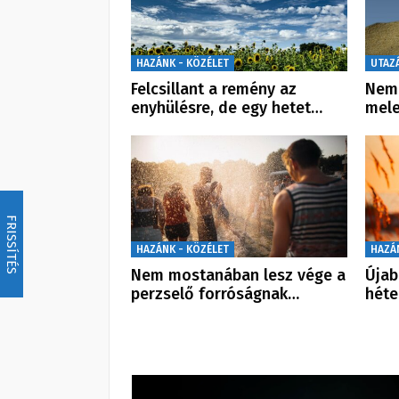
HAZÁNK - KÖZÉLET
UTAZ
Felcsillant a remény az
Nem 
enyhülésre, de egy hetet…
mele
FRISSÍTÉS
HAZÁNK - KÖZÉLET
HAZÁ
Nem mostanában lesz vége a
Újab
perzselő forróságnak…
héte