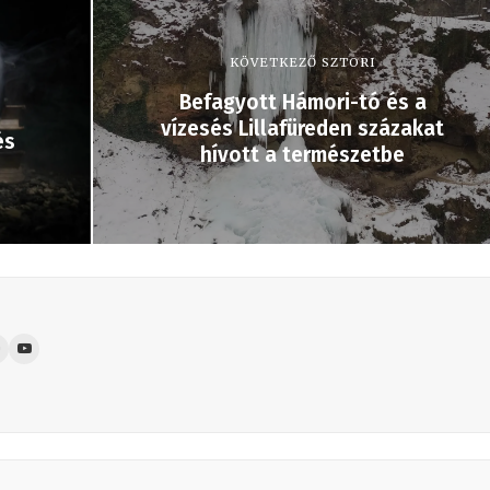
KÖVETKEZŐ SZTORI
Befagyott Hámori-tó és a
vízesés Lillafüreden százakat
és
hívott a természetbe