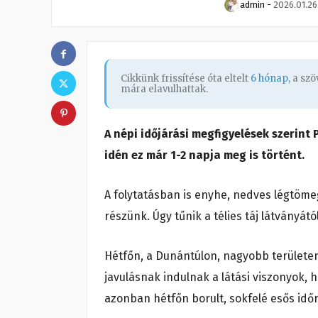
admin
-
2026.01.26
Cikkünk frissítése óta eltelt
6 hónap
, a sz
mára elavulhattak.
A népi időjárási megfigyelések szerint
idén ez már 1-2 napja meg is történt.
A folytatásban is enyhe, nedves légtöm
részünk. Úgy tűnik a télies táj látványát
Hétfőn, a Dunántúlon, nagyobb területen
javulásnak indulnak a látási viszonyok, 
azonban hétfőn borult, sokfelé esős idő