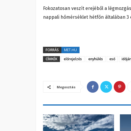
Fokozatosan veszít erejéből a légmozgá
nappali hőmérséklet hétfőn általában 3 
FORRÁS
MET.HU
CÍMKÉK
előrejelzés
enyhülés
eső
időjá
Megosztás