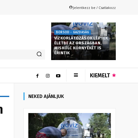
Jelentkezz be / Csatlakozz
BORSOD - GAZDASÁG
VÍZKORLÁTOZÁSOK LÉPTEK
ÉLETBE AZ ORSZÁGBAN,
MISKOLC KÖRNYÉKÉT IS
ÉRINTIK
KIEMELT
NEKED AJÁNLJUK
n