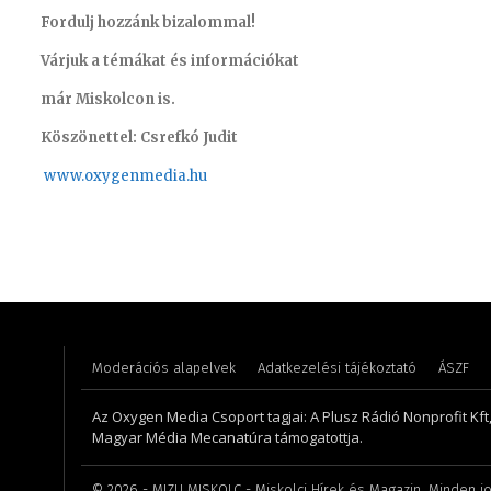
Fordulj hozzánk bizalommal!
Várjuk a témákat és információkat
már Miskolcon is.
Köszönettel: Csrefkó Judit
www.oxyge
nmedia.hu
Szigeti-Aszódi Szilvia – brand manager
Szél Món
Moderációs alapelvek
Adatkezelési tájékoztató
ÁSZF
Az Oxygen Media Csoport tagjai: A Plusz Rádió Nonprofit Kft
Magyar Média Mecanatúra támogatottja.
©
2026
- MIZU MISKOLC - Miskolci Hírek és Magazin. Minden jo