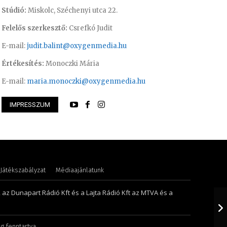
Stúdió:
Miskolc, Széchenyi utca 22.
Felelős szerkesztő:
Csrefkó Judit
E-mail:
judit.balint@oxygenmedia.hu
Értékesítés:
Monoczki Mária
E-mail:
maria.monoczki@oxygenmedia.hu
IMPRESSZUM
i – szerkesztő-riporter
Juhászné M. Veroni
Játékszabályzat
Médiaajánlatunk
, az Dunapart Rádió Kft és a Lajta Rádió Kft az MTVA és a
g fenntartva.