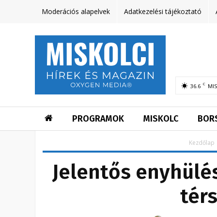
Moderációs alapelvek
Adatkezelési tájékoztató
C
36.6
MI
PROGRAMOK
MISKOLC
BOR
Kezdőlap
Jelentős enyhülés
tér