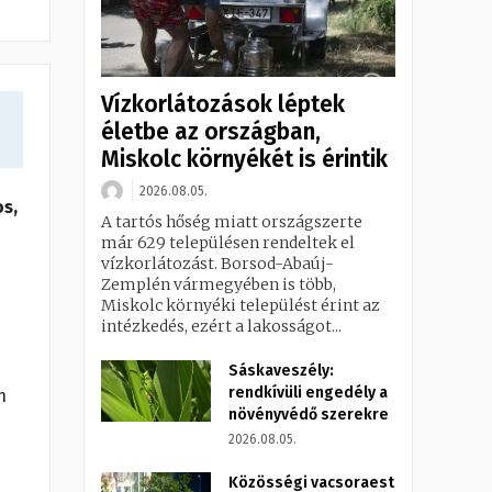
Vízkorlátozások léptek
életbe az országban,
Miskolc környékét is érintik
2026.08.05.
os,
A tartós hőség miatt országszerte
már 629 településen rendeltek el
vízkorlátozást. Borsod-Abaúj-
Zemplén vármegyében is több,
Miskolc környéki települést érint az
intézkedés, ezért a lakosságot...
Sáskaveszély:
rendkívüli engedély a
n
növényvédő szerekre
2026.08.05.
Közösségi vacsoraest