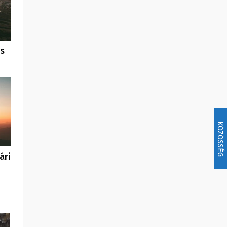
us
KÖZÖSSÉG
ári