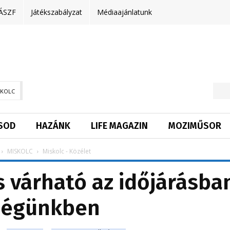
ÁSZF
Játékszabályzat
Médiaajánlatunk
SKOLC
SOD
HAZÁNK
LIFE MAGAZIN
MOZIMŰSOR
MISKOLC
Miskolc - Közélet
 várható az időjárásba
ségünkben