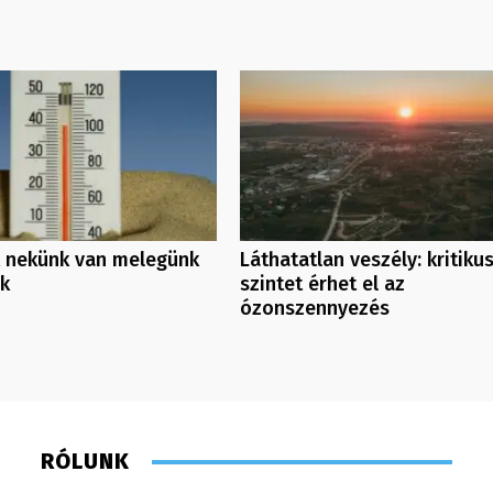
 nekünk van melegünk
Láthatatlan veszély: kritiku
nk
szintet érhet el az
ózonszennyezés
RÓLUNK