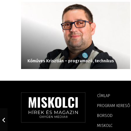
Kőműves Krisztián – programozó, technikus
CÍMLAP
PROGRAM KERESŐ
BORSOD
MISKOLC