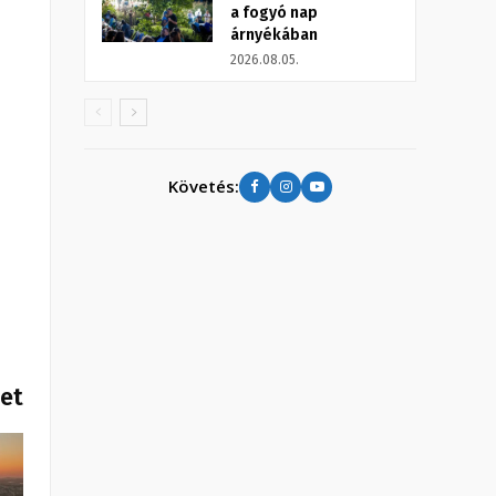
a fogyó nap
árnyékában
2026.08.05.
Követés:
het