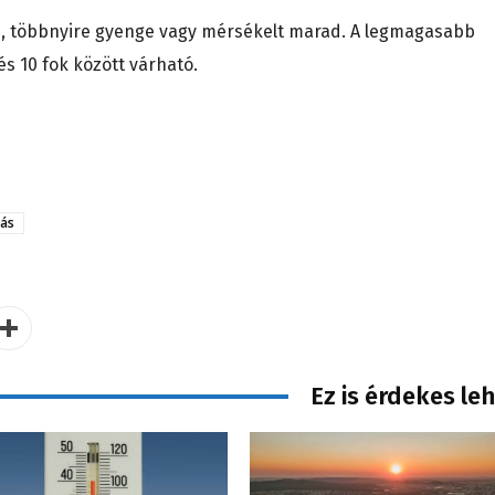
s, többnyire gyenge vagy mérsékelt marad. A legmagasabb
és 10 fok között várható.
rás
Ez is érdekes le