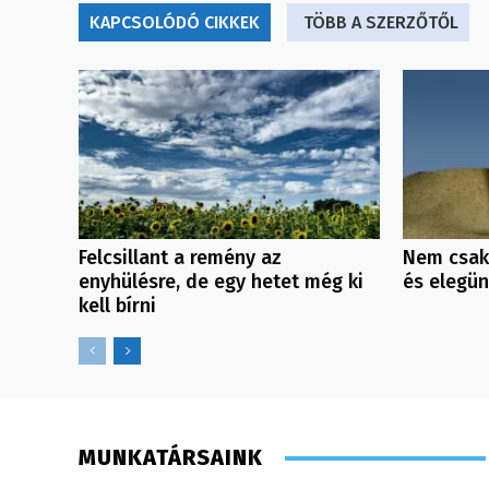
KAPCSOLÓDÓ CIKKEK
TÖBB A SZERZŐTŐL
Felcsillant a remény az
Nem csak
enyhülésre, de egy hetet még ki
és elegü
kell bírni
MUNKATÁRSAINK