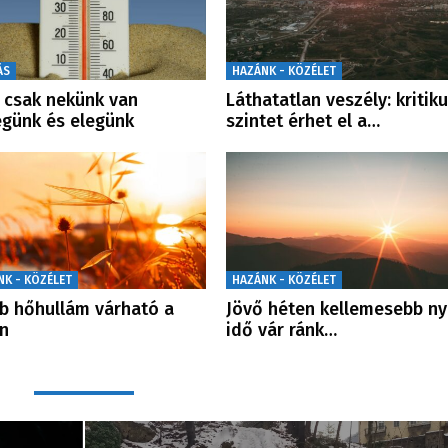
ÁS
HAZÁNK - KÖZÉLET
csak nekünk van
Láthatatlan veszély: kritik
günk és elegünk
szintet érhet el a…
NK - KÖZÉLET
HAZÁNK - KÖZÉLET
b hőhullám várható a
Jövő héten kellemesebb ny
n
idő vár ránk…