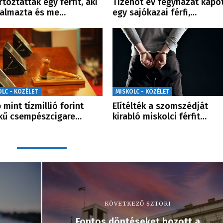
rtóztattak egy férfit, aki
Tizenöt év fegyházat kapo
talmazta és me…
egy sajókazai férfi,…
OLC - KÖZÉLET
MISKOLC - KÖZÉLET
 mint tízmillió forint
Elítélték a szomszédját
kű csempészcigare…
kirabló miskolci férfit…
KÖVETKEZŐ SZTORI
Fontos döntéseket hozott a