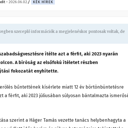
udit
-
2026.06.02.
KÉK HÍREK
övegben szereplő információk a megjelenéskor pontosak voltak, de
szabadságvesztésre ítélte azt a férfit, aki 2023 nyarán
lcon. A bíróság az elsőfokú ítéletet részben
tási fokozatát enyhítette.
erölés bűntettének kísérlete miatt 12 év börtönbüntetésre
zt a férfit, aki 2023 júliusában súlyosan bántalmazta ismerős
atása szerint a Háger Tamás vezette tanács helybenhagyta a