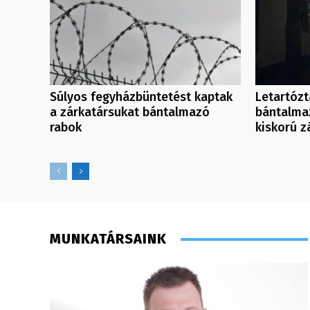
Súlyos fegyházbüntetést kaptak
Letartózta
a zárkatársukat bántalmazó
bántalma
rabok
kiskorú z
MUNKATÁRSAINK