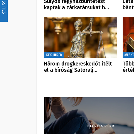
FRISSÍTÉS
Súlyos fegyházbüntetést
Leta
kaptak a zárkatársukat b…
bán
KÉK HÍREK
MISK
Három drogkereskedőt ítélt
Több
el a bíróság Sátoralj…
érté
ELŐZŐ SZTORI