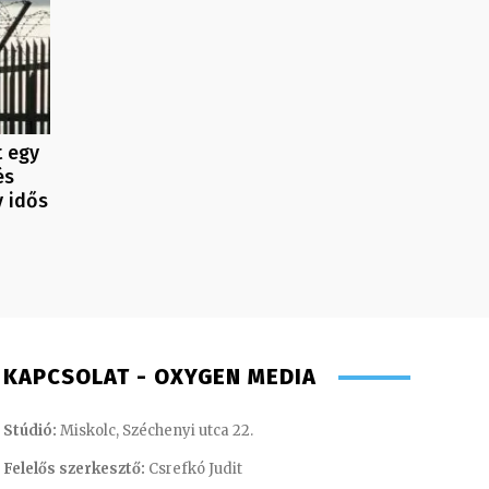
t egy
és
y idős
KAPCSOLAT - OXYGEN MEDIA
Stúdió:
Miskolc, Széchenyi utca 22.
Felelős szerkesztő:
Csrefkó Judit