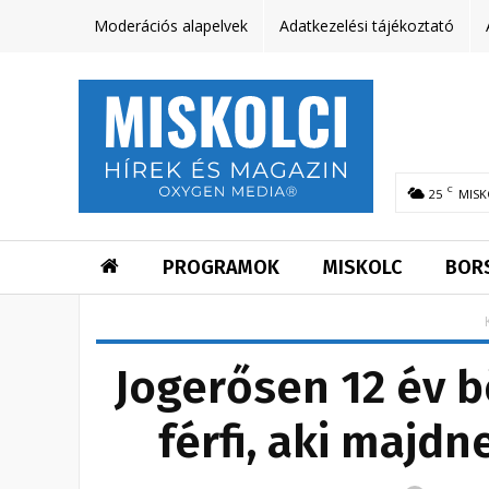
Moderációs alapelvek
Adatkezelési tájékoztató
C
25
MISK
PROGRAMOK
MISKOLC
BOR
Jogerősen 12 év b
férfi, aki majd