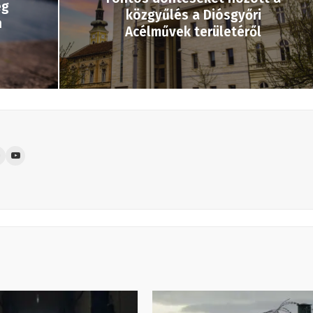
eg
közgyűlés a Diósgyőri
n
Acélművek területéről