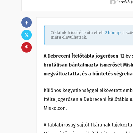
Csrefkó J
Cikkünk frissítése óta eltelt
2 hónap
, a sz
mára elavulhattak.
A Debreceni Ítélőtábla jogerősen 12 év 
brutálisan bántalmazta ismerősét Misko
megváltoztatta, és a büntetés végrehaj
Különös kegyetlenséggel elkövetett emb
ítélte jogerősen a Debreceni Ítélőtábla a
Miskolcon.
A táblabíróság sajtótitkárának tájékozt