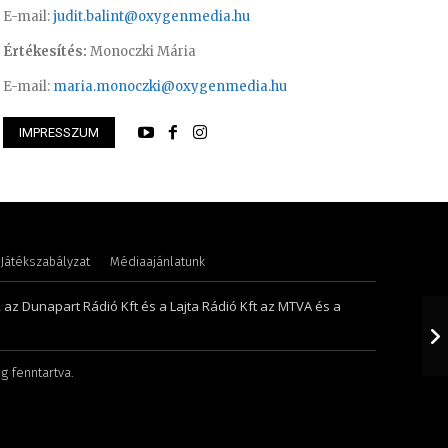
E-mail:
judit.balint@oxygenmedia.hu
Értékesítés:
Monoczki Mária
E-mail:
maria.monoczki@oxygenmedia.hu
IMPRESSZUM
öníz – sales manager
Farkasdi Gyula – t
Játékszabályzat
Médiaajánlatunk
, az Dunapart Rádió Kft és a Lajta Rádió Kft az MTVA és a
g fenntartva.