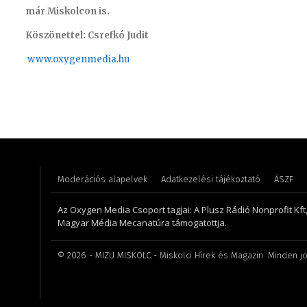
már Miskolcon is.
Köszönettel: Csrefkó Judit
www.oxyge
nmedia.hu
Turi Szilvia- könyvelési asszisztens
Szabó D
Moderációs alapelvek
Adatkezelési tájékoztató
ÁSZF
Az Oxygen Media Csoport tagjai: A Plusz Rádió Nonprofit Kft
Magyar Média Mecanatúra támogatottja.
©
2026
- MIZU MISKOLC - Miskolci Hírek és Magazin. Minden jo