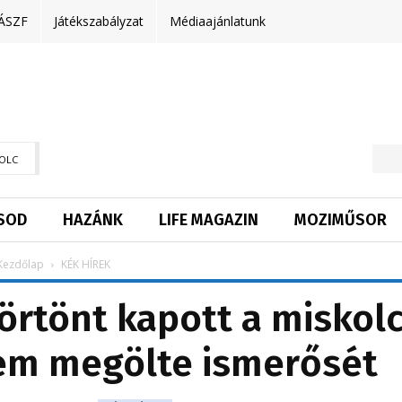
ÁSZF
Játékszabályzat
Médiaajánlatunk
OLC
SOD
HAZÁNK
LIFE MAGAZIN
MOZIMŰSOR
Kezdőlap
KÉK HÍREK
örtönt kapott a miskolc
nem megölte ismerősét