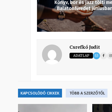
Könyv, bor és jazz tölti m
Balatonfüredet júniusba
Csrefkó Judit
ADATLAP
KAPCSOLÓDÓ CIKKEK
TÖBB A SZERZŐTŐL