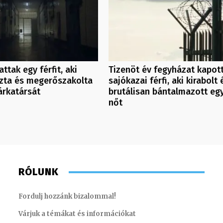
ttak egy férfit, aki
Tizenöt év fegyházat kapot
zta és megerőszakolta
sajókazai férfi, aki kirabolt 
árkatársát
brutálisan bántalmazott eg
nőt
RÓLUNK
Fordulj hozzánk bizalommal!
Várjuk a témákat és információkat