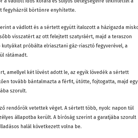
 a vádlott idős korára és súlyos betegségeire tekintettel a
 fegyházról börtönre enyhítette.
erint a vádlott és a sértett együtt italozott a házigazda misko
sőbb visszatért az ott felejtett szatyráért, majd a teraszon
 kutyákat próbálta elriasztani gáz-riasztó fegyverével, a
ül rátámadt.
 amellyel két lövést adott le, az egyik lövedék a sértett
ően tovább bántalmazta a férfit, ütötte, fojtogatta, majd egy
ába szorult.
ő rendőrök vetettek véget. A sértett több, nyolc napon túl
élyes állapotba került. A bíróság szerint a garatjába szorult
ulladásos halál következett volna be.