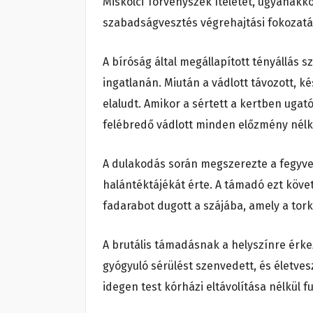
Miskolci Törvényszék ítéletét, ugyanakkor
szabadságvesztés végrehajtási fokozatát
A bíróság által megállapított tényállás sz
ingatlanán. Miután a vádlott távozott, ké
elaludt. Amikor a sértett a kertben ugató
felébredő vádlott minden előzmény nélk
A dulakodás során megszerezte a fegyvert,
halántéktájékát érte. A támadó ezt követ
fadarabot dugott a szájába, amely a tork
A brutális támadásnak a helyszínre érkez
gyógyuló sérülést szenvedett, és életvesz
idegen test kórházi eltávolítása nélkül f