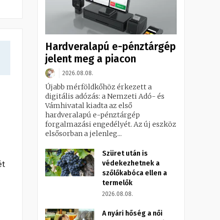
Hardveralapú e-pénztárgép
jelent meg a piacon
2026.08.08.
Újabb mérföldkőhöz érkezett a
digitális adózás: a Nemzeti Adó- és
Vámhivatal kiadta az első
hardveralapú e-pénztárgép
forgalmazási engedélyét. Az új eszköz
elsősorban a jelenleg...
Szüret után is
védekezhetnek a
ét
szőlőkabóca ellen a
termelők
2026.08.08.
A nyári hőség a női