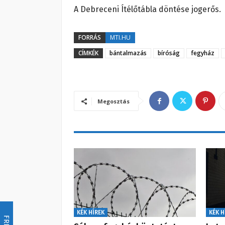
A Debreceni Ítélőtábla döntése jogerős.
FORRÁS
MTI.HU
CÍMKÉK
bántalmazás
bíróság
fegyház
Megosztás
KÉK HÍREK
KÉK H