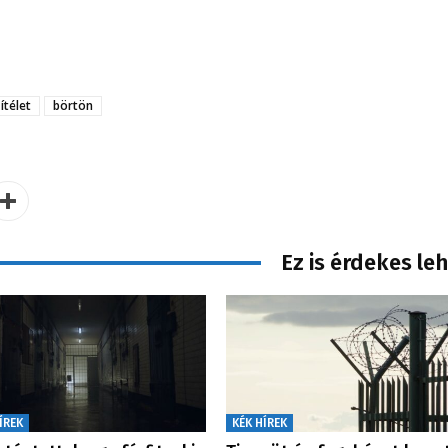
ítélet
börtön
Ez is érdekes le
ÍREK
KÉK HÍREK