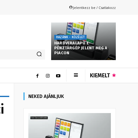
Jelentkezz be / Csatlakozz
HAZÁNK - KÖZÉLET
HARDVERALAPÚ E-
PÉNZTÁRGÉP JELENT MEG A
PIACON
KIEMELT
NEKED AJÁNLJUK
i