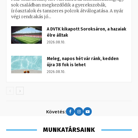
sok családban megkezdődik a gyerekszobák,
íróasztalok és tanszeres polcok átválogatása. A nyár
végi rendrakás jó...
A DVTK kikapott Soroksáron, a hazaiak
élre álltak
2026.08.10.
Meleg, napos hét vár ránk, kedden
újra 38 fok is lehet
2026.08.10.
Követés:
MUNKATÁRSAINK