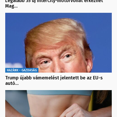
Legalább 35 új InterCity-motorvonat érkezhet
Mag…
HAZÁNK - GAZDASÁG
Trump újabb vámemelést jelentett be az EU-s
autó…