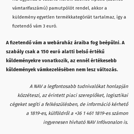
vámtarifaszámú) pamutpólót rendel, akkor a
küldemény egyetlen termékkategóriát tartalmaz, így a
fizetendő vám 3 euró.
A fizetendő vám a webáruház áraiba fog beépülni. A
szabály csak a 150 euró alatti belső értékű
küldeményekre vonatkozik, az ennél értékesebb
küldemények vámkezelésében nem lesz változás.
A NAV a legfontosabb tudnivalókat honlapján
közzéteszi, az érintett piaci szereplőket, logisztikai
cégeket segíti a felkészülésben, de információ kérhető
a 1819-es, külföldről a +36 1 461 1819-es számon
ingyenesen hívható NAV Infóvonalon is.