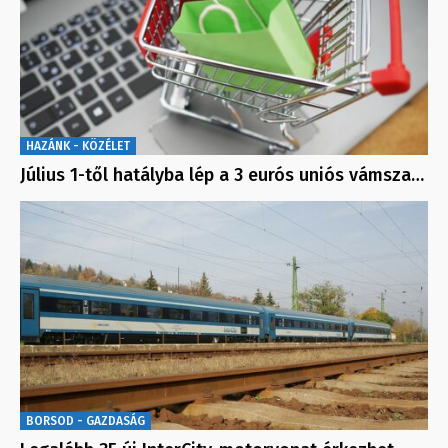
HAZÁNK - KÖZÉLET
Július 1-től hatályba lép a 3 eurós uniós vámsza…
BORSOD - GAZDASÁG