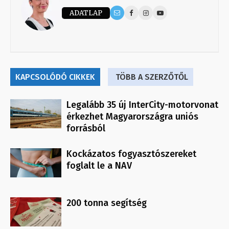
ADATLAP
KAPCSOLÓDÓ CIKKEK
TÖBB A SZERZŐTŐL
Legalább 35 új InterCity-motorvonat
érkezhet Magyarországra uniós
forrásból
Kockázatos fogyasztószereket
foglalt le a NAV
200 tonna segítség