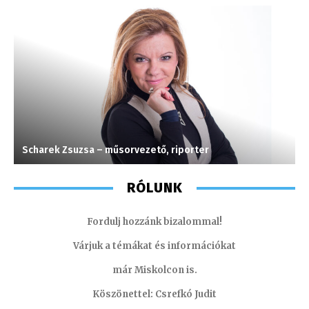
Scharek Zsuzsa – műsorvezető, riporter
S
RÓLUNK
Fordulj hozzánk bizalommal!
Várjuk a témákat és információkat
már Miskolcon is.
Köszönettel: Csrefkó Judit