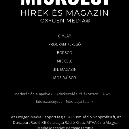
CÍMLAP
PROGRAM KERESŐ
BORSOD
MISKOLC
LIFE MAGAZIN
MOZIMŰSOR
Moderációs alapelvek
Adatkezelési tájékoztató
ÁSZF
Játékszabályzat
Médiaajánlatunk
Az Oxygen Media Csoport tagjai: A Plusz Rádió Nonprofit Kft, az
Dunapart Rádió Kft és a Lajta Rádió Kft az MTVA és a Magyar
Média Mecanatúra támogatottja.