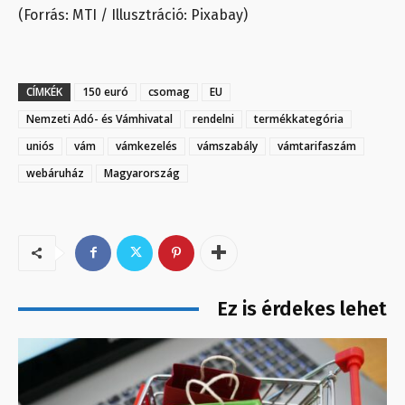
(Forrás: MTI / Illusztráció: Pixabay)
CÍMKÉK
150 euró
csomag
EU
Nemzeti Adó- és Vámhivatal
rendelni
termékkategória
uniós
vám
vámkezelés
vámszabály
vámtarifaszám
webáruház
Magyarország
Ez is érdekes lehet