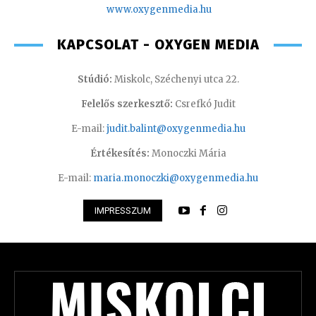
www.oxyge
nmedia.hu
KAPCSOLAT - OXYGEN MEDIA
Stúdió:
Miskolc, Széchenyi utca 22.
Felelős szerkesztő:
Csrefkó Judit
E-mail:
judit.balint@oxygenmedia.hu
Értékesítés:
Monoczki Mária
E-mail:
maria.monoczki@oxygenmedia.hu
IMPRESSZUM