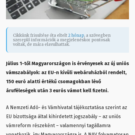
Cikkünk frissítése óta eltelt
2 hónap
, a szövegben
szereplő információk a megjelenéskor pontosak
voltak, de mára elavulhattak.
Július 1-től Magyarországon is érvényesek az új uniós
vámszabályok: az EU-n kívüli webáruházból rendelt,
150 euró alatti értékű csomagokban lévő
áruféleségek után 3 eurós vámot kell fizetni.
A Nemzeti Adó- és Vámhivatal tájékoztatása szerint az
EU bizottsága által kihirdetett jogszabály – az uniós
vámreform részeként – valamennyi tagállamra
vonatkozik, így Magyarországra is. A NAV folyamatosan