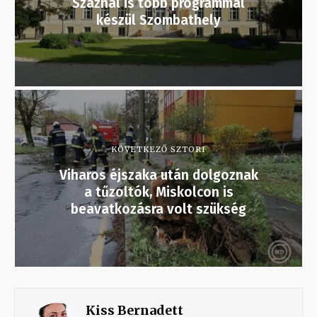
Száznál is több programmal
készül Szombathely
KÖVETKEZŐ SZTORI
Viharos éjszaka után dolgoznak
a tűzoltók, Miskolcon is
beavatkozásra volt szükség
Kiss Bernadett