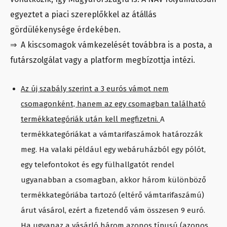
egyeztet a piaci szereplőkkel az átállás
gördülékenysége érdekében.
⇒ A kiscsomagok vámkezelését továbbra is a posta, a
futárszolgálat vagy a platform megbízottja intézi.
Az új szabály szerint a 3 eurós vámot nem
csomagonként, hanem az egy csomagban található
termékkategóriák után kell megfizetni.
A
termékkategóriákat a vámtarifaszámok határozzák
meg. Ha valaki például egy webáruházból egy pólót,
egy telefontokot és egy fülhallgatót rendel
ugyanabban a csomagban, akkor három különböző
termékkategóriába tartozó (eltérő vámtarifaszámú)
árut vásárol, ezért a fizetendő vám összesen 9 euró.
Ha ugyanaz a vásárló három azonos típusú (azonos